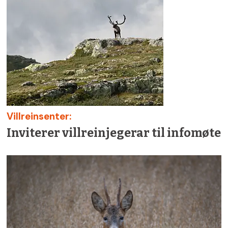
Villreinsenter:
Inviterer villreinjegerar til infomøte