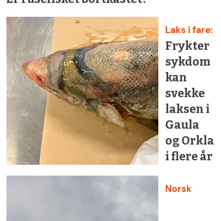
Laks i fare:
Frykter
sykdom
kan
svekke
laksen i
Gaula
og Orkla
i flere år
Norsk