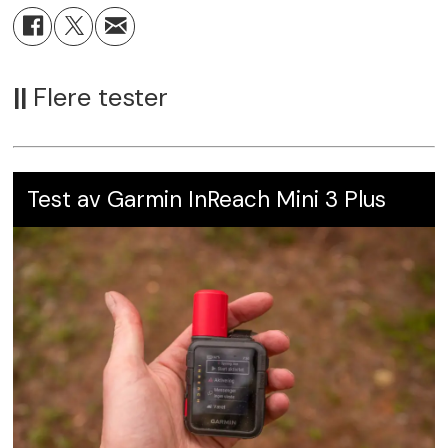
Utgangspupille
: 8,5 mm–3,1 mm
Synsfelt på 100m
: 18,92 m–2,37 m
||
Flere tester
Øyeavstand
: 95 mm
Lysgjennomgang
: ca. 92 %
Test av Garmin InReach Mini 3 Plus
Treffpunktjustering
: 1 cm pr. klikk på
100m
Rørdiameter
: 30 mm
Leverandør
:
Schou Våpen AS
Pris
: kr 19 890,-
Karakter:
5