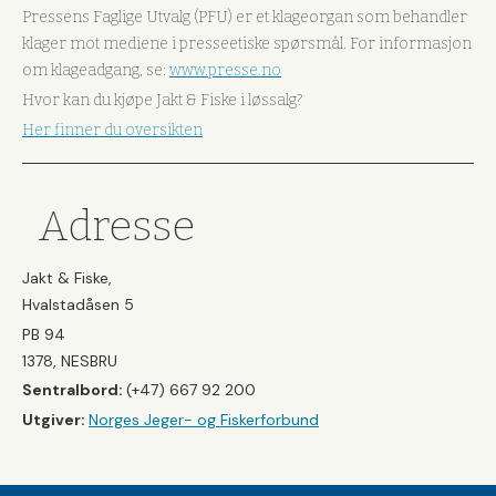
Pressens Faglige Utvalg (PFU) er et klageorgan som behandler
klager mot mediene i presseetiske spørsmål. For informasjon
om klageadgang, se:
www.presse.no
Hvor kan du kjøpe Jakt & Fiske i løssalg?
Her finner du oversikten
Adresse
Jakt & Fiske,
Hvalstadåsen 5
PB 94
1378, NESBRU
Sentralbord:
(+47) 667 92 200
Utgiver:
Norges Jeger- og Fiskerforbund