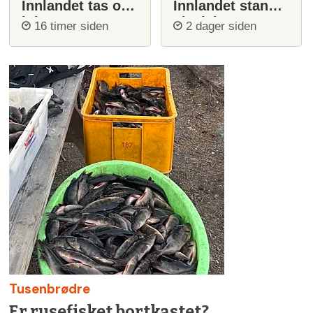
Innlandet tas opp
Innlandet stanser
igjen
ulvejakt
16 timer siden
2 dager siden
Tusenbrødre
Er rusefisket bortkastet?