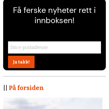
Få ferske nyheter rett i
innboksen!
||
På forsiden