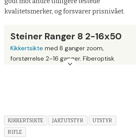
godt mot andre tidligere testede
kvalitetsmerker, og forsvarer prisnivået.
Steiner Ranger 8 2-16x50
Kikkertsikte
med 8 ganger zoom,
forstørrelse 2–16 ganger. Fiberoptisk
rødpunkt i 11 nivåer (fem dag og seks
natt) med automatisk slokking etter seks
timer. Parallaxejustering 20m til uendelig.
Objektivdiameter
: 50 mm
Vekt
: 660 g
KIKKERTSIKTE
JAKTUTSTYR
UTSTYR
RIFLE
Lengde
: 345 mm