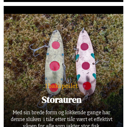
I bakspeilet
Storauren
Med sin brede form og lokkende gange har
denne sluken i tiår etter tiår vært et effektivt
våpen for alle som jakter stor fisk.