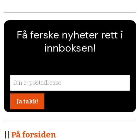
Få ferske nyheter rett i
innboksen!
||
På forsiden