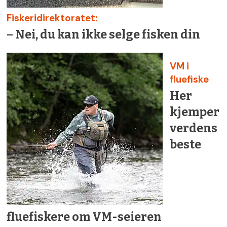
Fiskeridirektoratet:
– Nei, du kan ikke selge fisken din
VM i
fluefiske
Her
kjemper
verdens
beste
fluefiskere om VM-seieren