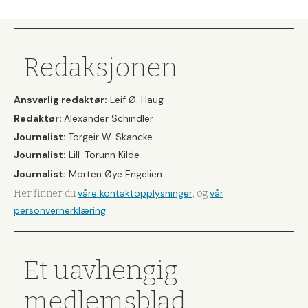
Redaksjonen
Ansvarlig redaktør:
Leif Ø. Haug
Redaktør:
Alexander Schindler
Journalist:
Torgeir W. Skancke
Journalist:
Lill-Torunn Kilde
Journalist:
Morten Øye Engelien
våre kontaktopplysninger
vår
Her finner du
, og
personvernerklæring
.
Et uavhengig
medlemsblad