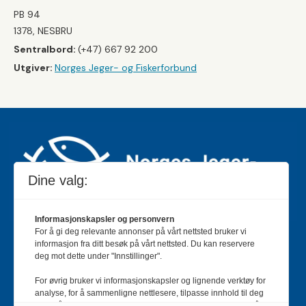
PB 94
1378, NESBRU
Sentralbord:
(+47) 667 92 200
Utgiver:
Norges Jeger- og Fiskerforbund
Dine valg:
Informasjonskapsler og personvern
For å gi deg relevante annonser på vårt nettsted bruker vi
Jakt & Fiske er landets største og eldste magasin for
informasjon fra ditt besøk på vårt nettsted. Du kan reservere
jakt- og fiskeinteresserte med 195 000 månedlige
deg mot dette under "Innstillinger".
lesere og et opplag på rundt 90 000 eksemplarer.
For øvrig bruker vi informasjonskapsler og lignende verktøy for
Bladet er en månedlig publikasjon og utgis av Norges
analyse, for å sammenligne nettlesere, tilpasse innhold til deg
Jeger- og Fiskerforbund.
Meld deg inn her
.
og for å utvikle og tilby nødvendig funksjonalitet. Les mer i vår