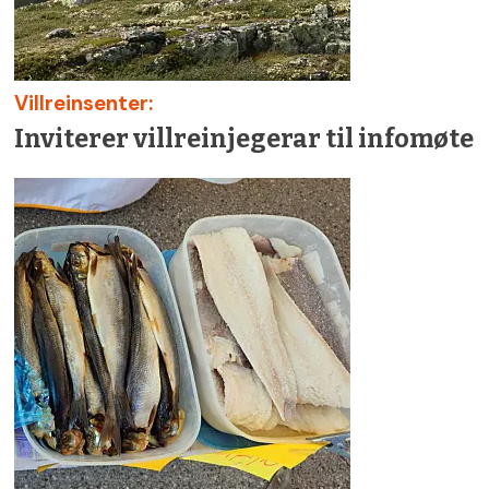
Villreinsenter:
Inviterer villreinjegerar til infomøte