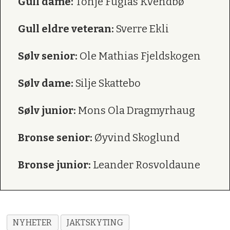
Gull dame:
Tonje Fuglås Kvendbø
Gull eldre veteran:
Sverre Ekli
Sølv senior:
Ole Mathias Fjeldskogen
Sølv dame:
Silje Skattebo
Sølv junior:
Mons Ola Dragmyrhaug
Bronse senior:
Øyvind Skoglund
Bronse junior:
Leander Rosvoldaune
NYHETER
JAKTSKYTING