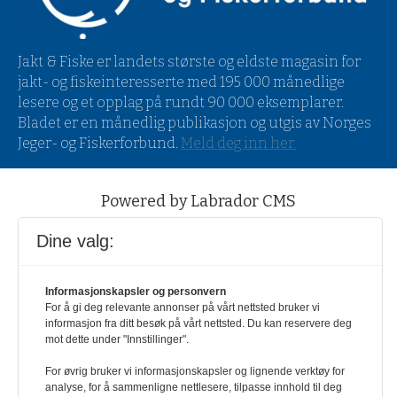
Jakt & Fiske er landets største og eldste magasin for
jakt- og fiskeinteresserte med 195 000 månedlige
lesere og et opplag på rundt 90 000 eksemplarer.
Bladet er en månedlig publikasjon og utgis av Norges
Jeger- og Fiskerforbund.
Meld deg inn her
.
Powered by Labrador CMS
Dine valg:
Informasjonskapsler og personvern
For å gi deg relevante annonser på vårt nettsted bruker vi
informasjon fra ditt besøk på vårt nettsted. Du kan reservere deg
mot dette under "Innstillinger".
For øvrig bruker vi informasjonskapsler og lignende verktøy for
analyse, for å sammenligne nettlesere, tilpasse innhold til deg