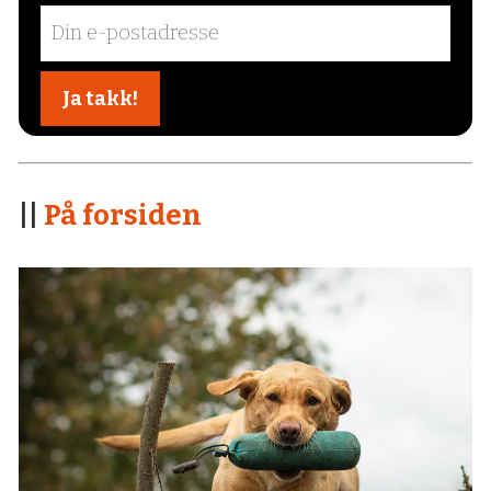
||
På forsiden