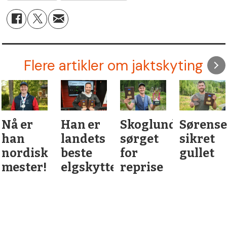
Flere artikler om jaktskyting
Nå er
Han er
Skoglund
Sørens
han
landets
sørget
sikret
nordisk
beste
for
gullet
mester!
elgskytter
reprise