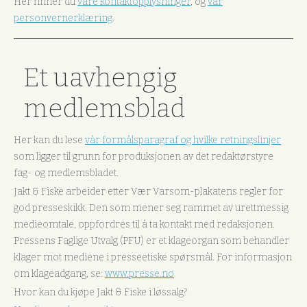
Her finner du
våre kontaktopplysninger
, og
vår
personvernerklæring
.
Et uavhengig
medlemsblad
Her kan du lese
vår formålsparagraf og hvilke retningslinjer
som ligger til grunn for produksjonen av det redaktørstyre
fag- og medlemsbladet.
Jakt & Fiske arbeider etter Vær Varsom-plakatens regler for
god presseskikk. Den som mener seg rammet av urettmessig
medieomtale, oppfordres til å ta kontakt med redaksjonen.
Pressens Faglige Utvalg (PFU) er et klageorgan som behandler
klager mot mediene i presseetiske spørsmål. For informasjon
om klageadgang, se:
www.presse.no
Hvor kan du kjøpe Jakt & Fiske i løssalg?