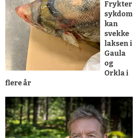
Frykter
sykdom
kan
svekke
laksen i
Gaula
og
Orkla i
flere år