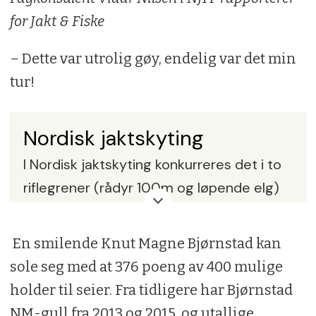
for Jakt & Fiske
– Dette var utrolig gøy, endelig var det min
tur!
Nordisk jaktskyting
I Nordisk jaktskyting konkurreres det i to
riflegrener (rådyr 100m og løpende elg)
og to haglegrener (trap og sporting), og
det kjempes om medaljer i både de
En smilende Knut Magne Bjørnstad kan
enkelte grenene og sammenlagt.
sole seg med at 376 poeng av 400 mulige
holder til seier. Fra tidligere har Bjørnstad
Maksimal oppnåelig poengsum er 100
NM-gull fra 2013 og 2015, og utallige
poeng i hver gren / 400 poeng