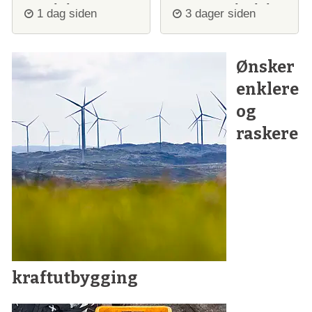
opp igjen
stanser ulvejakt
1 dag siden
3 dager siden
Ønsker
enklere
og
raskere
kraftutbygging