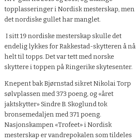
topplasseringer i Nordisk mesterskap, men
sammenlagt.
det nordiske gullet har manglet.
I tillegg er det en lagkonkurranse hvor
beste nasjon skal kåres. De åtte beste
I sitt 19 nordiske mesterskap skulle det
skytterne fra hver nasjon utgjør laget i
endelig lykkes for Rakkestad-skytteren å nå
nasjonskampe).
helt til topps. Det var tett med norske
skyttere i toppen på Ringerike skytesenter.
Mesterskapet arrangeres i regi av
Nordisk jegersamvirke, i år med NJFF som
Knepent bak Bjørnstad sikret Nikolai Torp
vertskap.
sølvplassen med 373 poeng, og «året
jaktskytter» Sindre B. Skoglund tok
bronsemedaljen med 371 poeng.
Nasjonskampen «Trofeet» i Nordisk
mesterskap er vandrepokalen som tildeles