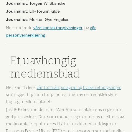
Journalist:
Torgeir W. Skancke
Journalist:
Lill-Torunn Kilde
Journalist:
Morten Øye Engelien
våre kontaktopplysninger
vår
Her finner du
, og
personvernerklæring
.
Et uavhengig
medlemsblad
Her kan du lese
vår formålsparagraf og hvilke retningslinjer
som ligger til grunn for produksjonen av det redaktørstyre
fag- og medlemsbladet.
Jakt & Fiske arbeider etter Vær Varsom-plakatens regler for
god presseskikk. Den som mener seg rammet av urettmessig
medieomtale, oppfordres til å ta kontakt med redaksjonen.
Pressens Faglige Utvalg (PFU) er et klageorgan som behandler