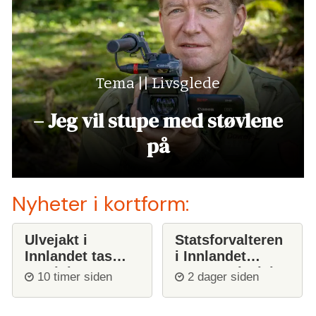
Tema || Livsglede
– Jeg vil stupe med støvlene
på
Nyheter i kortform:
Ulvejakt i
Statsforvalteren
Innlandet tas
i Innlandet
opp igjen
stanser ulvejakt
10 timer siden
2 dager siden