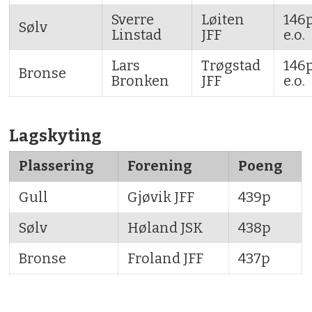
Sverre
Løiten
146
Sølv
Linstad
JFF
e.o.
Lars
Trøgstad
146
Bronse
Bronken
JFF
e.o.
Lagskyting
Plassering
Forening
Poeng
Gull
Gjøvik JFF
439p
Sølv
Høland JSK
438p
Bronse
Froland JFF
437p