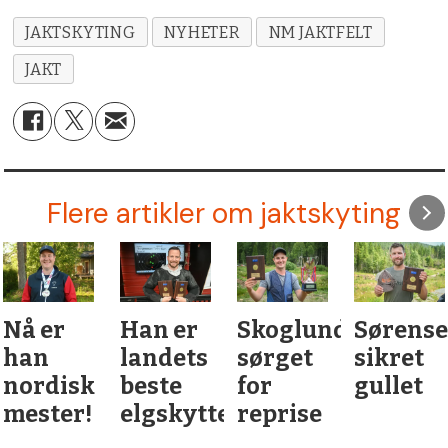
JAKTSKYTING
NYHETER
NM JAKTFELT
JAKT
Flere artikler om jaktskyting
Nå er
Han er
Skoglund
Sørens
han
landets
sørget
sikret
nordisk
beste
for
gullet
mester!
elgskytter
reprise