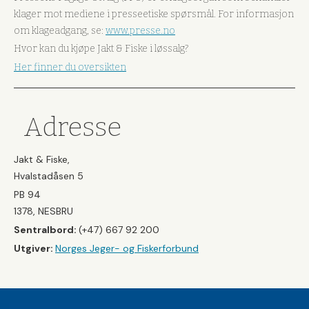
klager mot mediene i presseetiske spørsmål. For informasjon
om klageadgang, se:
www.presse.no
Hvor kan du kjøpe Jakt & Fiske i løssalg?
Her finner du oversikten
Adresse
Jakt & Fiske,
Hvalstadåsen 5
PB 94
1378, NESBRU
Sentralbord:
(+47) 667 92 200
Utgiver:
Norges Jeger- og Fiskerforbund