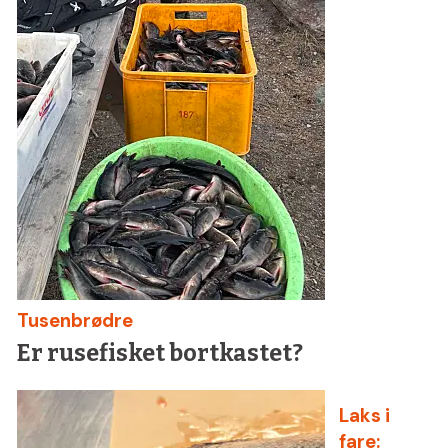
Tusenbrødre
Er rusefisket bortkastet?
Laks i
fare: