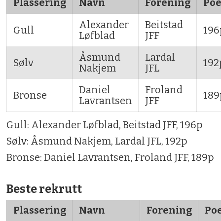
Plassering
Navn
Forening
Po
Alexander
Beitstad
Gull
196
Løfblad
JFF
Åsmund
Lardal
Sølv
192
Nakjem
JFL
Daniel
Froland
Bronse
189
Lavrantsen
JFF
Gull: Alexander Løfblad, Beitstad JFF, 196p
Sølv: Åsmund Nakjem, Lardal JFL, 192p
Bronse: Daniel Lavrantsen, Froland JFF, 189p
Beste rekrutt
Plassering
Navn
Forening
Po