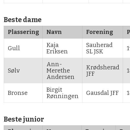
Beste dame
Plassering
Navn
Forening
Kaja
Sauherad
Gull
Eriksen
SL JSK
Ann-
Krødsherad
Sølv
Merethe
1
JFF
Andersen
Birgit
Bronse
Gausdal JFF
1
Rønningen
Beste junior