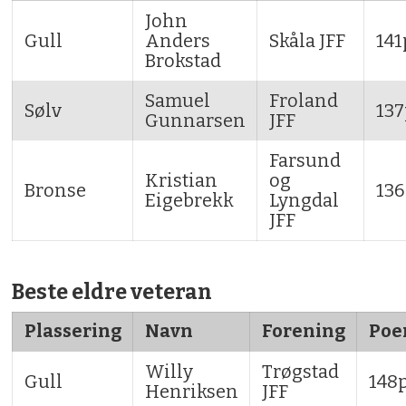
John
Gull
Anders
Skåla JFF
141
Brokstad
Samuel
Froland
Sølv
137
Gunnarsen
JFF
Farsund
Kristian
og
Bronse
13
Eigebrekk
Lyngdal
JFF
Beste eldre veteran
Plassering
Navn
Forening
Poe
Willy
Trøgstad
Gull
148
Henriksen
JFF