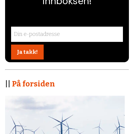
innboksen!
||
På forsiden