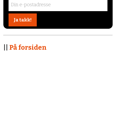
||
På forsiden