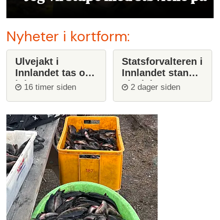
Nyheter i kortform:
Ulvejakt i
Statsforvalteren i
Innlandet tas opp
Innlandet stanser
igjen
ulvejakt
16 timer siden
2 dager siden