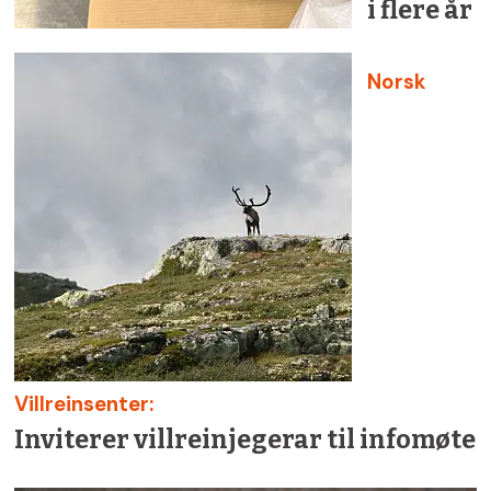
i flere år
Norsk
Villreinsenter:
Inviterer villreinjegerar til infomøte