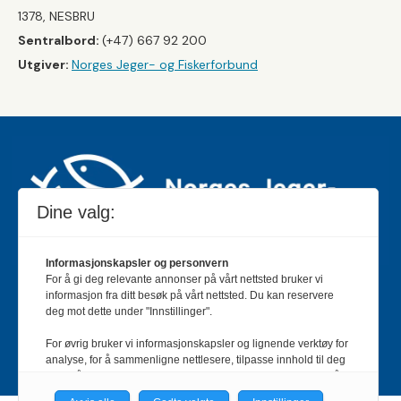
1378, NESBRU
Sentralbord:
(+47) 667 92 200
Utgiver:
Norges Jeger- og Fiskerforbund
Dine valg:
Informasjonskapsler og personvern
For å gi deg relevante annonser på vårt nettsted bruker vi
Jakt & Fiske er landets største og eldste magasin for
informasjon fra ditt besøk på vårt nettsted. Du kan reservere
jakt- og fiskeinteresserte med 195 000 månedlige
deg mot dette under "Innstillinger".
lesere og et opplag på rundt 90 000 eksemplarer.
For øvrig bruker vi informasjonskapsler og lignende verktøy for
Bladet er en månedlig publikasjon og utgis av Norges
analyse, for å sammenligne nettlesere, tilpasse innhold til deg
Jeger- og Fiskerforbund.
Meld deg inn her
.
og for å utvikle og tilby nødvendig funksjonalitet. Les mer i vår
personvernerklæring.