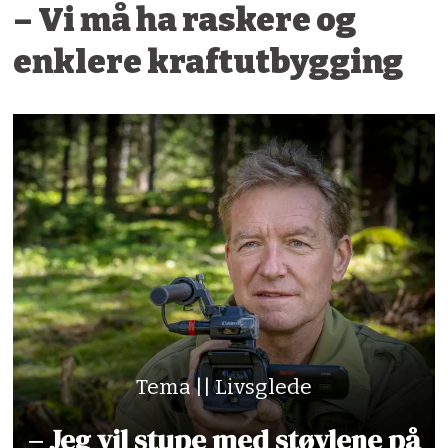
– Vi må ha raskere og
enklere kraftutbygging
Tema || Livsglede
– Jeg vil stupe med støvlene på