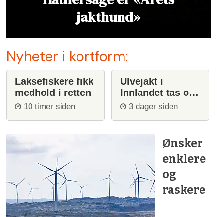
jakthund»
Nyheter i kortform:
Laksefiskere fikk
Ulvejakt i
medhold i retten
Innlandet tas opp
igjen
10 timer siden
3 dager siden
Ønsker
enklere
og
raskere