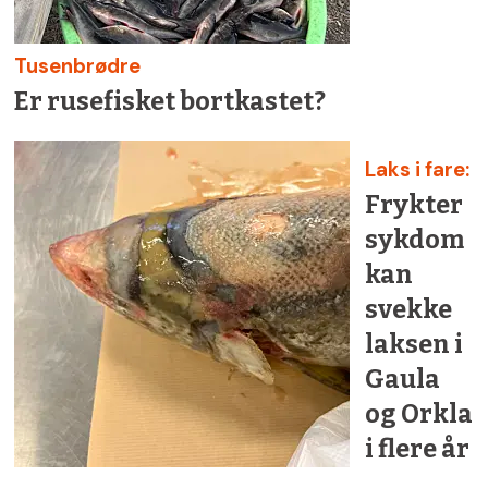
Tusenbrødre
Er rusefisket bortkastet?
Laks i fare:
Frykter
sykdom
kan
svekke
laksen i
Gaula
og Orkla
i flere år