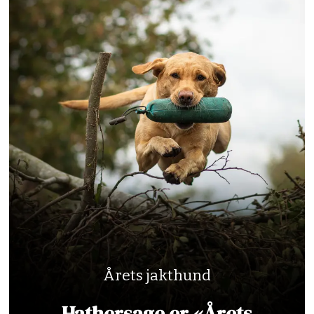
Årets jakthund
Hathersage er «Årets