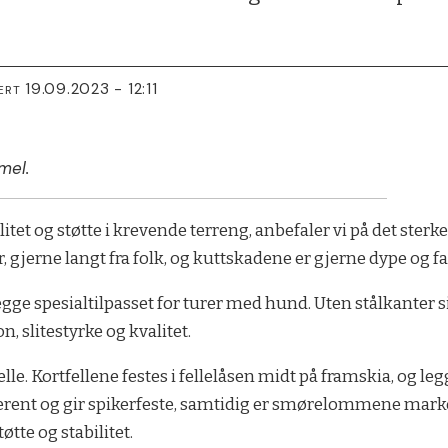
19.09.2023 - 12:11
ERT
mel.
itet og støtte i krevende terreng, anbefaler vi på det sterk
, gjerne langt fra folk, og kuttskadene er gjerne dype og fa
gge spesialtilpasset for turer med hund. Uten stålkanter s
 slitestyrke og kvalitet.
lle. Kortfellene festes i fellelåsen midt på framskia, og 
ent og gir spikerfeste, samtidig er smørelommene markert
øtte og stabilitet.