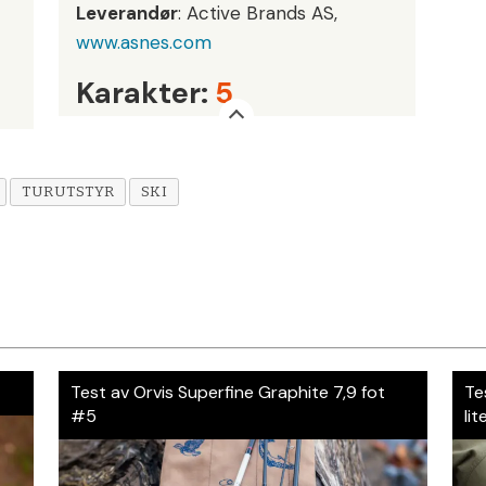
Leverandør
: Active Brands AS,
www.asnes.com
Karakter:
5
TURUTSTYR
SKI
Test av Orvis Superfine Graphite 7,9 fot
Te
#5
lit