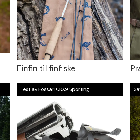
Finfin til finfiske
Pr
Test av Fossari CRX9 Sporting
Sa