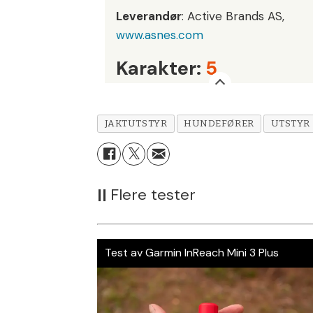
Leverandør
: Active Brands AS,
www.asnes.com
Karakter:
5
JAKTUTSTYR
HUNDEFØRER
UTSTYR
||
Flere tester
Test av Garmin InReach Mini 3 Plus