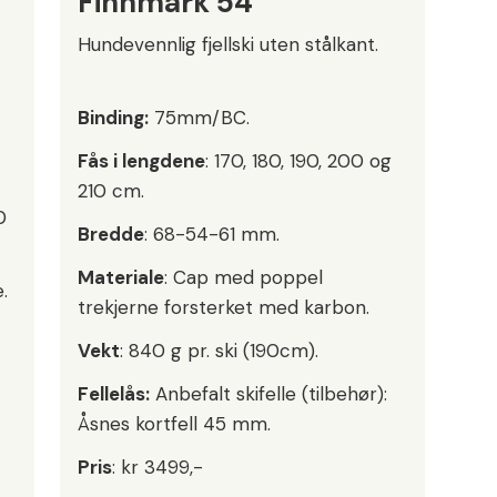
Finnmark 54
Hundevennlig fjellski uten stålkant.
Binding:
75mm/BC.
Fås i lengdene
: 170, 180, 190, 200 og
210 cm.
0
Bredde
: 68-54-61 mm.
Materiale
: Cap med poppel
.
trekjerne forsterket med karbon.
Vekt
: 840 g pr. ski (190cm).
Fellelås:
Anbefalt skifelle (tilbehør):
Åsnes kortfell 45 mm.
Pris
: kr 3499,-