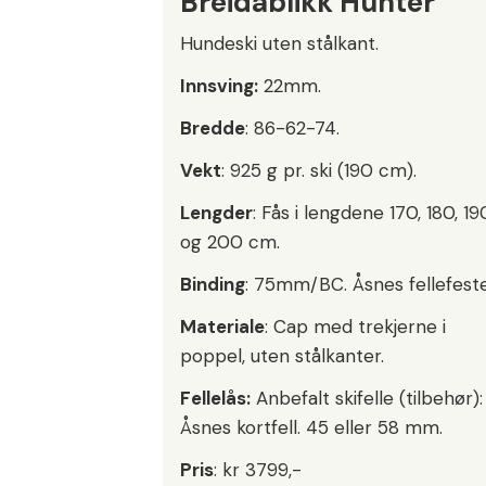
Breidablikk Hunter
Hundeski uten stålkant.
Innsving:
22mm.
Bredde
: 86-62-74.
Vekt
: 925 g pr. ski (190 cm).
Lengder
: Fås i lengdene 170, 180, 19
og 200 cm.
Binding
: 75mm/BC. Åsnes fellefeste
Materiale
: Cap med trekjerne i
poppel, uten stålkanter.
Fellelås:
Anbefalt skifelle (tilbehør):
Åsnes kortfell. 45 eller 58 mm.
Pris
: kr 3799,-