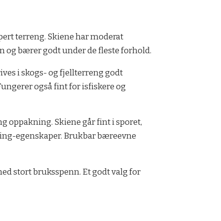
pert terreng. Skiene har moderat
en og bærer godt under de fleste forhold.
ves i skogs- og fjellterreng godt
ungerer også fint for isfiskere og
g oppakning. Skiene går fint i sporet,
 sving-egenskaper. Brukbar bæreevne
 med stort bruksspenn. Et godt valg for