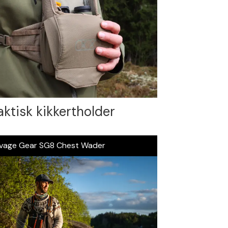
aktisk kikkertholder
vage Gear SG8 Chest Wader