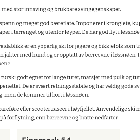
i
med stor innsving og brukbare svingegenskaper.
-spenn og meget god bæreflate. Imponerer i kronglete, ku
er i terrenget og utenfor løyper. De har god flyt i løssnø
idablikk er en ypperlig ski for jegere og bikkjefolk som tri
som jakter med hund og er opptatt av bæreevne i løssnøen. F
pene.
 turski godt egnet for lange turer, marsjer med pulk og tun
penettet. De er svært retningsstabile og har veldig gode
g, men de kommer til kort i løssnøen.
kareføre eller scootertraseer i høyfjellet. Anvendelige ski
 på forflytning, enn bæreevne og bratte nedfarter.