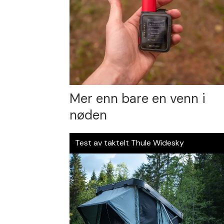
Mer enn bare en venn i
nøden
Test av taktelt Thule Widesky