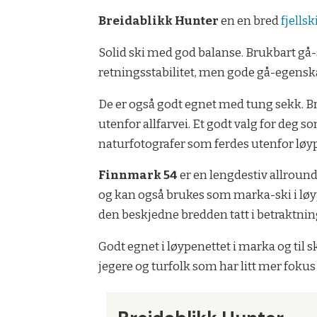
Breidablikk Hunter
en en bred
fjellsk
Solid ski med god balanse. Brukbart gå
retningsstabilitet, men gode gå-egenskap
De er også godt egnet med tung sekk. Bre
utenfor allfarvei. Et godt valg for deg 
naturfotografer som ferdes utenfor løy
Finnmark 54
er en lengdestiv allround
og kan også brukes som marka-ski i løy
den beskjedne bredden tatt i betraktnin
Godt egnet i løypenettet i marka og til s
jegere og turfolk som har litt mer fokus