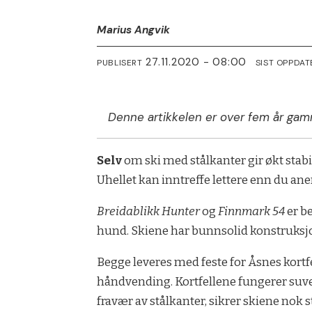
Marius Angvik
27.11.2020 - 08:00
PUBLISERT
SIST OPPDAT
Denne artikkelen er over fem år gam
Selv
om ski med stålkanter gir økt stabil
Uhellet kan inntreffe lettere enn du aner
Breidablikk Hunter
og
Finnmark 54
er be
hund. Skiene har bunnsolid konstruksjon,
Begge leveres med feste for Åsnes kortfe
håndvending. Kortfellene fungerer suver
fravær av stålkanter, sikrer skiene nok st