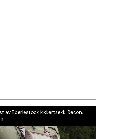
st av Eberlestock kikkertsekk, Recon,
en