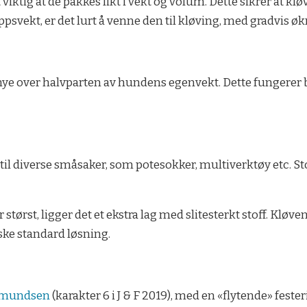
ktig at de pakkes likt i vekt og volum. Dette sikrer at klø
svekt, er det lurt å venne den til kløving, med gradvis øk
 mye over halvparten av hundens egenvekt. Dette fungerer br
il diverse småsaker, som potesokker, multiverktøy etc. Stof
størst, ligger det et ekstra lag med slitesterkt stoff. Kløve
ske standard løsning.
Amundsen
(karakter 6 i J & F 2019), med en «flytende» fester