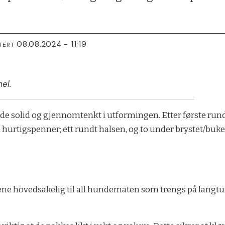
08.08.2024 - 11:19
TERT
el.
både solid og gjennomtenkt i utformingen. Etter første r
re hurtigspenner; ett rundt halsen, og to under brystet/buke
ne hovedsakelig til all hundematen som trengs på langtur