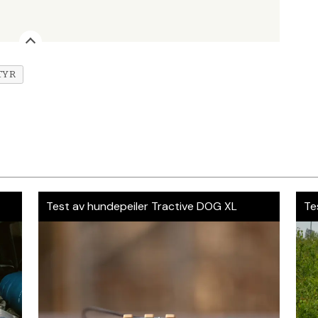
TYR
r
Test av hundepeiler Tractive DOG XL
Te