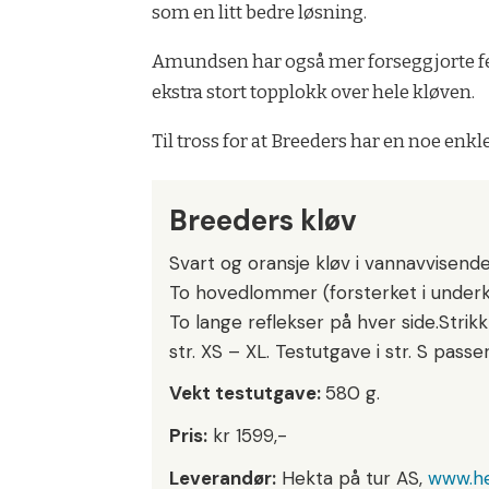
som en litt bedre løsning.
Amundsen har også mer forseggjorte fes
ekstra stort topplokk over hele kløven.
Til tross for at Breeders har en noe enk
Breeders kløv
Svart og oransje kløv i vannavvisend
To hovedlommer (forsterket i under
To lange reflekser på hver side.Strikk
str. XS – XL. Testutgave i str. S passe
Vekt testutgave:
580 g.
Pris:
kr 1599,-
Leverandør:
Hekta på tur AS,
www.he