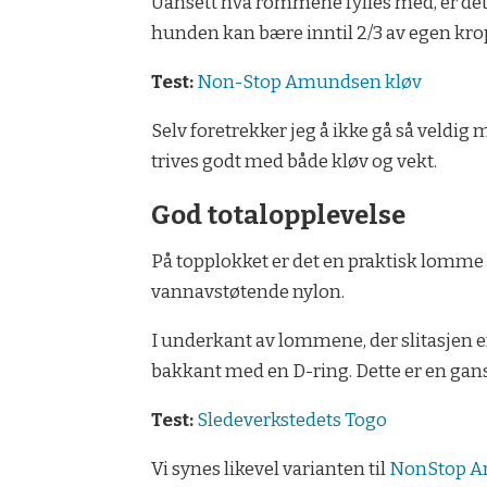
Uansett hva rommene fylles med, er det vi
hunden kan bære inntil 2/3 av egen kropp
Test:
Non-Stop Amundsen kløv
Selv foretrekker jeg å ikke gå så veldig
trives godt med både kløv og vekt.
God totalopplevelse
På topplokket er det en praktisk lomme t
vannavstøtende nylon.
I underkant av lommene, der slitasjen er 
bakkant med en D-ring. Dette er en gan
Test:
Sledeverkstedets Togo
Vi synes likevel varianten til
NonStop 