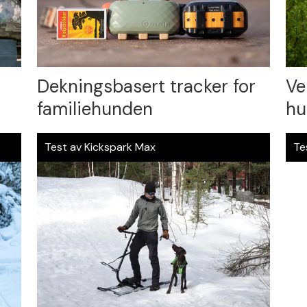
Dekningsbasert tracker for
Ve
familiehunden
hu
Test av Kickspark Max
Tes