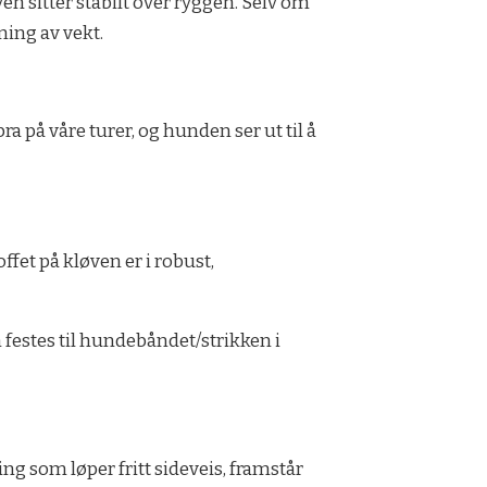
ven sitter stabilt over ryggen. Selv om
ning av vekt.
a på våre turer, og hunden ser ut til å
fet på kløven er i robust,
n festes til hundebåndet/strikken i
ing som løper fritt sideveis, framstår