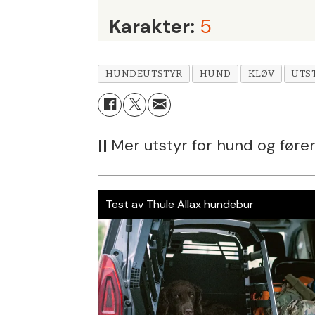
Karakter:
5
HUNDEUTSTYR
HUND
KLØV
UTS
||
Mer utstyr for hund og føre
Test av Thule Allax hundebur