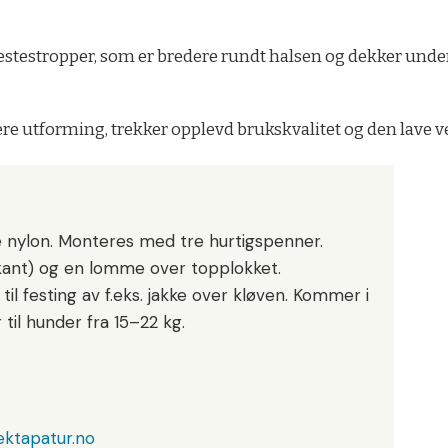
testropper, som er bredere rundt halsen og dekker under h
lere utforming, trekker opplevd brukskvalitet og den lave 
e nylon. Monteres med tre hurtigspenner.
kant) og en lomme over topplokket.
 til festing av f.eks. jakke over kløven. Kommer i
r til hunder fra 15–22 kg.
ktapatur.no