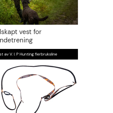
lskapt vest for
ndetrening
t av V. I. P Hunting flerbruksline