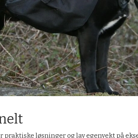
nelt
 praktiske løsninger og lav egenvekt på ekse