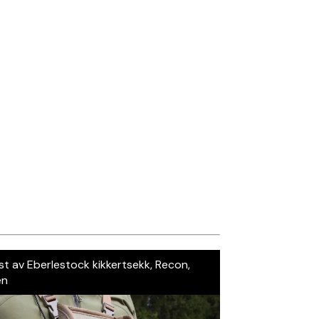
st av Eberlestock kikkertsekk, Recon,
en