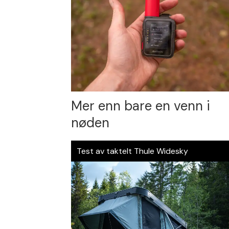
Mer enn bare en venn i
nøden
Test av taktelt Thule Widesky