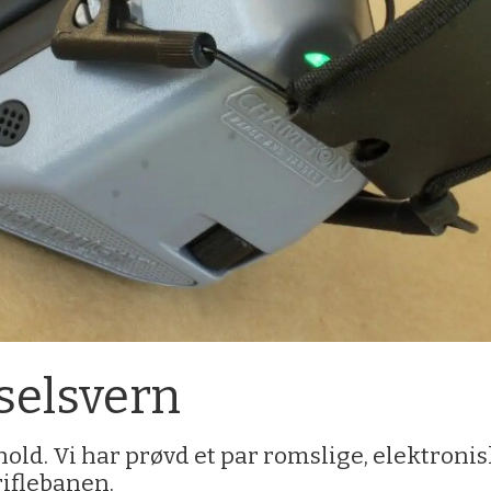
selsvern
hold. Vi har prøvd et par romslige, elektroni
riflebanen.