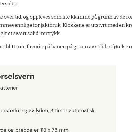
dersiden.
e over tid, og oppleves som lite klamme på grunn av de r
 lommevennlige for jaktbruk. Klokkene er utstyrt med en k
ir et svært solid inntrykk.
 blitt min favoritt på banen på grunn av solid utførelse 
rselsvern
atterier.
forsterkning av lyden, 3 timer automatisk
de og bredde er 113 x 78 mm.