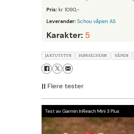
Pris:
kr 1090,-
Leverandør:
Schou våpen AS
Karakter:
5
JAKTUTSTYR
HØRSELVERN
VÅPEN
||
Flere tester
Test av Garmin InReach Mini 3 Plus