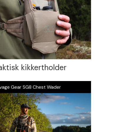
aktisk kikkertholder
vage Gear SG8 Chest Wader