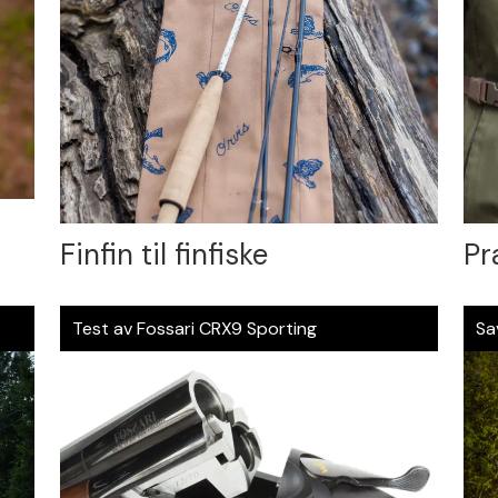
Finfin til finfiske
Pr
Test av Fossari CRX9 Sporting
Sa