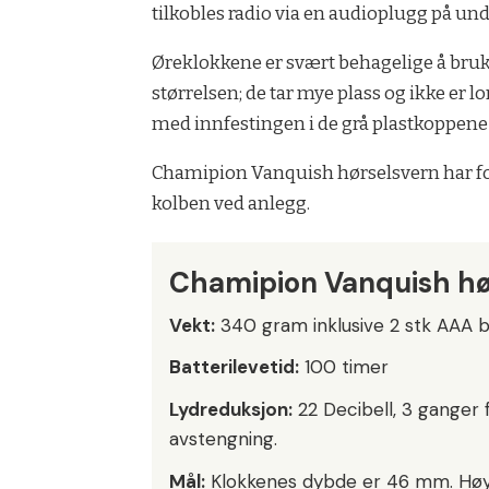
tilkobles radio via en audioplugg på un
Øreklokkene er svært behagelige å bruk
størrelsen; de tar mye plass og ikke er
med innfestingen i de grå plastkoppene g
Chamipion Vanquish hørselsvern har fort
kolben ved anlegg.
Chamipion Vanquish hø
Vekt:
340 gram inklusive 2 stk AAA b
Batterilevetid:
100 timer
Lydreduksjon:
22 Decibell, 3 ganger 
avstengning.
Mål:
Klokkenes dybde er 46 mm. Høy