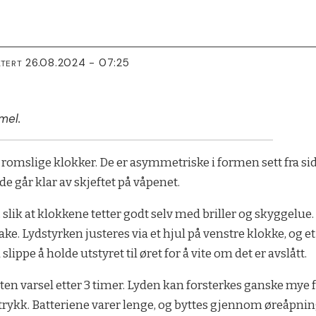
26.08.2024 - 07:25
ATERT
mel.
romslige klokker. De er asymmetriske i formen sett fra sid
e går klar av skjeftet på våpenet.
 slik at klokkene tetter godt selv med briller og skyggelue
ke. Lydstyrken justeres via et hjul på venstre klokke, og et
 slippe å holde utstyret til øret for å vite om det er avslått.
ten varsel etter 3 timer. Lyden kan forsterkes ganske mye 
trykk. Batteriene varer lenge, og byttes gjennom øreåpni