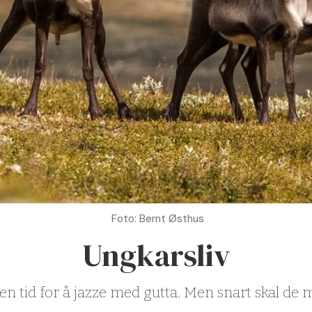
Foto: Bernt Østhus
Ungkarsliv
 tid for å jazze med gutta. Men snart skal de møt