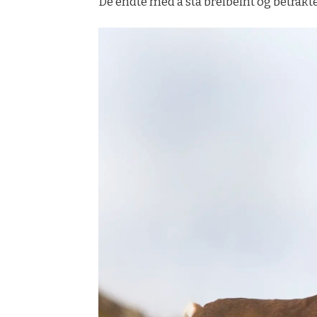
De endte med å stå breibeint og betrakte