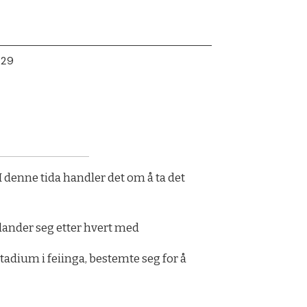
:29
 I denne tida handler det om å ta det
.
blander seg etter hvert med
stadium i feiinga, bestemte seg for å