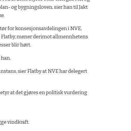
plan- og bygningsloven, sier han til Jakt
ke.
tør for konsesjonsavdelingen i NVE,
 Flatby, mener derimot allmennhetens
sser blir hørt.
 han.
stans, sier Flatby at NVE har delegert
etyr at det gjøres en politisk vurdering
ge vindkraft.