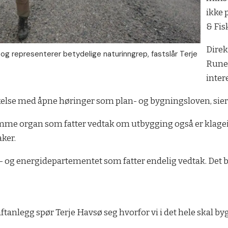
ikke 
& Fis
Direk
g representerer betydelige naturinngrep, fastslår Terje
Rune
intere
kelse med åpne høringer som plan- og bygningsloven, sier
mme organ som fatter vedtak om utbygging også er klagein
aker.
je- og energidepartementet som fatter endelig vedtak. Det b
tanlegg spør Terje Havsø seg hvorfor vi i det hele skal byg