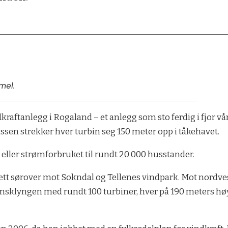
mel.
raftanlegg i Rogaland – et anlegg som sto ferdig i fjor vår
issen strekker hver turbin seg 150 meter opp i tåkehavet.
 eller strømforbruket til rundt 20 000 husstander.
ett sørover mot Sokndal og Tellenes vindpark. Mot nordve
sklyngen med rundt 100 turbiner, hver på 190 meters høyd