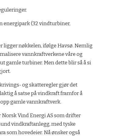
eguleringer.
n energipark (32 vindturbiner,
r ligger nøkkelen, ifølge Havsø. Nemlig
imalisere vannkraftverkene våre og
 ut gamle turbiner. Men dette blir så å si
jort.
krivings- og skatteregler gjør det
laktig å satse på vindkraft framfor å
 opp gamle vannkraftverk.
r Norsk Vind Energi AS som drifter
und vindkraftanlegg, med tyske
ra som hovedeier. Nå ønsker også