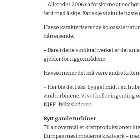
– Allerede i 2006 sa forskerne at nedbør
ferd med å skje. Kanskje vi skulle høste 
Havsø karakteriserer de kolossale natu
hårreisende.
– Bare i dette vindkraftverket er det an
gjelder for riggområdene.
Havsø mener det må være andre kriterier
– Her ble det f.eks. bygget midt i en hubr
vindturbinene. Vi vet heller ingenting o
NJFF- fylkeslederen.
Bytt gamle turbiner
Til alt overmål er kraftproduksjonen lit
Europas mest moderne kraftverk – med t