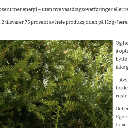
prosent mer energi – uten nye vassdragsoverføringer eller r
2 tilsvarer 75 prosent av hele produksjonen på Høg- Jære
Og he
å opt
bytte
ikke g
– Avs
forde
ruste
Det e
Egers
Luxca