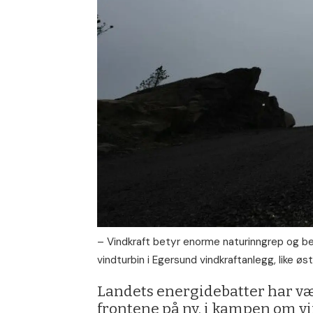
– Vindkraft betyr enorme naturinngrep og bes
vindturbin i Egersund vindkraftanlegg, like øst
Landets energidebatter har vært
frontene på ny, i kampen om v