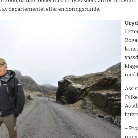
en 2006, da han jobbet med en fylkesdelplan for vindkraft.
t av departementet etter en høringsrunde.
Uryd
I ett
Rogal
konse
vassd
klage
med f
Assis
Fylke
Austb
intere
– Pro
minst