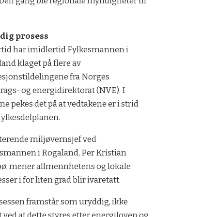
 Den gang ble regionale myndigheter til
dig prosess
ertid har imidlertid Fylkesmannen i
and klaget på flere av
sjonstildelingene fra Norges
rags- og energidirektorat (NVE). I
ne pekes det på at vedtakene er i strid
ylkesdelplanen.
terende miljøvernsjef ved
smannen i Rogaland, Per Kristian
ø, mener allmennhetens og lokale
sser i for liten grad blir ivaretatt.
sessen framstår som uryddig, ikke
 ved at dette styres etter energiloven og