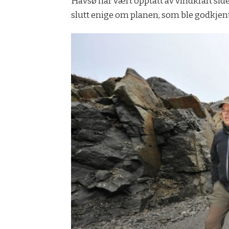
Havsø har vært opptatt av vindkraft sid
slutt enige om planen, som ble godkjen