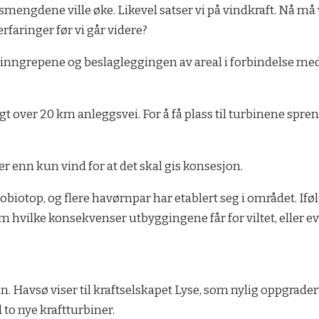
smengdene ville øke. Likevel satser vi på vindkraft. Nå må 
erfaringer før vi går videre?
rinngrepene og beslagleggingen av areal i forbindelse m
lagt over 20 km anleggsvei. For å få plass til turbinene s
 enn kun vind for at det skal gis konsesjon.
obiotop, og flere havørnpar har etablert seg i området. Ifølg
m hvilke konsekvenser utbyggingene får for viltet, eller ev
en. Havsø viser til kraftselskapet Lyse, som nylig oppgrad
o nye kraftturbiner.