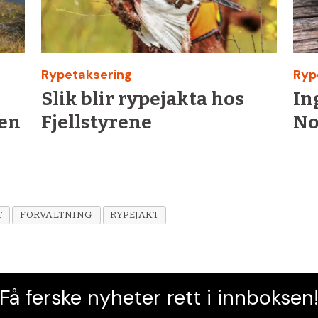
Rypetaksering
Ryp
Slik blir rypejakta hos
In
ten
Fjellstyrene
No
T
FORVALTNING
RYPEJAKT
Få ferske nyheter rett i innboksen