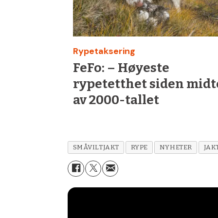
Rypetaksering
FeFo: – Høyeste
rypetetthet siden mid
av 2000-tallet
SMÅVILTJAKT
RYPE
NYHETER
JAK