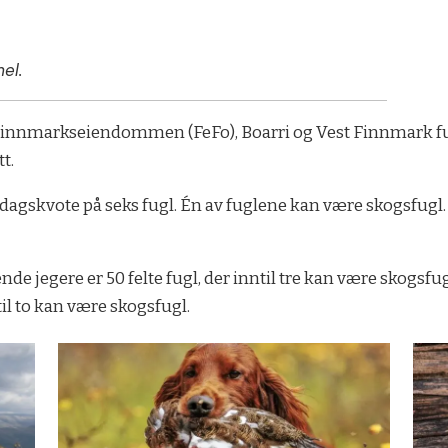
el.
innmarkseiendommen (FeFo), Boarri og Vest Finnmark fu
t.
dagskvote på seks fugl. Én av fuglene kan være skogsfugl.
jegere er 50 felte fugl, der inntil tre kan være skogsfugl
il to kan være skogsfugl.