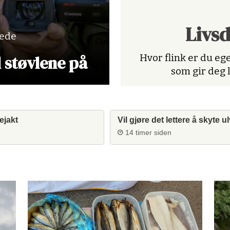
Livs
lede
d støvlene på
Hvor flink er du ege
som gir deg 
ejakt
Vil gjøre det lettere å skyte u
14 timer siden