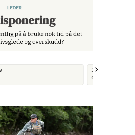
LEDER
disponering
ntlig på å bruke nok tid på det
livsglede og overskudd?
lv
Jordens ressurser e
6 dager siden