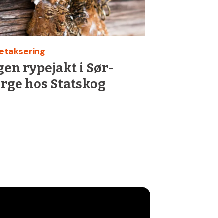
etaksering
gen rypejakt i Sør-
rge hos Statskog
!