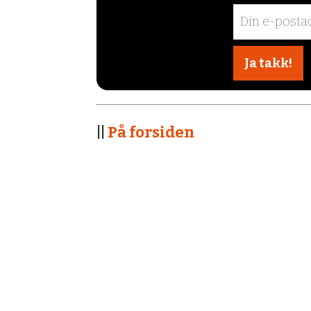
||
På forsiden