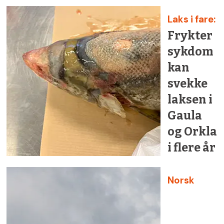
Laks i fare:
Frykter
sykdom
kan
svekke
laksen i
Gaula
og Orkla
i flere år
Norsk