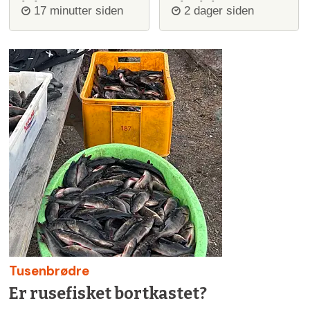
igjen
ulvejakt
17 minutter siden
2 dager siden
Tusenbrødre
Er rusefisket bortkastet?