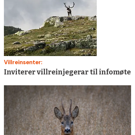
Villreinsenter:
Inviterer villreinjegerar til infomøte