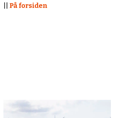
||
På forsiden