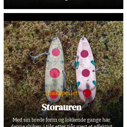
I bakspeilet
Storauren
Med sin brede form og lokkende gange har
denne sluken i tiår etter tiår vært et effektivt