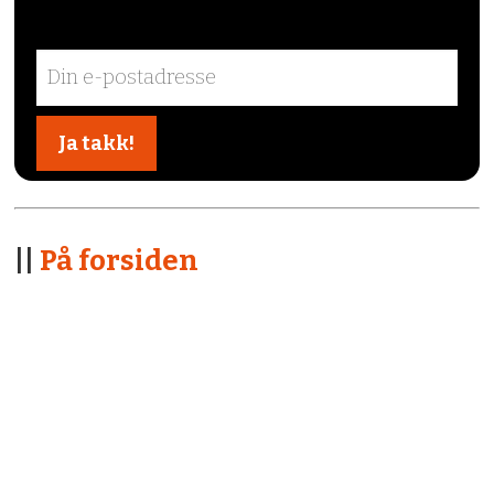
||
På forsiden