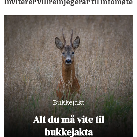
Inviterer villreinjegerar til infomøte
Bukkejakt
Alt du må vite til
bukkejakta