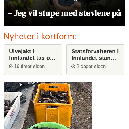
– Jeg vil stupe med støvlene på
Nyheter i kortform:
Ulvejakt i
Statsforvalteren i
Innlandet tas opp
Innlandet stanser
igjen
ulvejakt
16 timer siden
2 dager siden