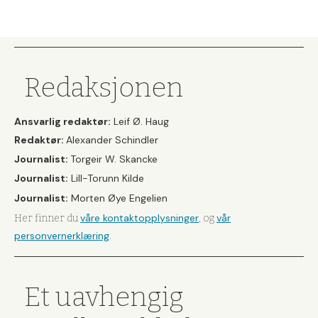
Redaksjonen
Ansvarlig redaktør:
Leif Ø. Haug
Redaktør:
Alexander Schindler
Journalist:
Torgeir W. Skancke
Journalist:
Lill-Torunn Kilde
Journalist:
Morten Øye Engelien
våre kontaktopplysninger
vår
Her finner du
, og
personvernerklæring
.
Et uavhengig