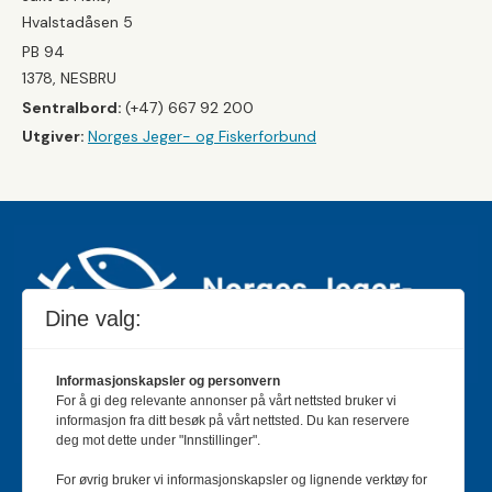
Hvalstadåsen 5
PB 94
1378, NESBRU
Sentralbord:
(+47) 667 92 200
Utgiver:
Norges Jeger- og Fiskerforbund
Dine valg:
Informasjonskapsler og personvern
For å gi deg relevante annonser på vårt nettsted bruker vi
Jakt & Fiske er landets største og eldste magasin for
informasjon fra ditt besøk på vårt nettsted. Du kan reservere
jakt- og fiskeinteresserte med 195 000 månedlige
deg mot dette under "Innstillinger".
lesere og et opplag på rundt 90 000 eksemplarer.
For øvrig bruker vi informasjonskapsler og lignende verktøy for
Bladet er en månedlig publikasjon og utgis av Norges