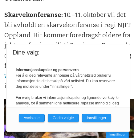
Skarvekonferanse:
10.–11. oktober vil det
bli avholdt en skarvekonferanse i regi NJFF
Oppland. Hit kommer foredragsholdere fra
jakt- og forskermiljø i Sverige og Danmark,
Dine valg:
og er også ment for lokale jegere, fiskere og
forvaltere. Se
Informasjonskapsler og personvern
www.nina.no/skarvekonferanse
for mer
For å gi deg relevante annonser på vårt nettsted bruker vi
informasjon fra ditt besøk på vårt nettsted. Du kan reservere
informasjon.
deg mot dette under "Innstillinger".
For øvrig bruker vi informasjonskapsler og lignende verktøy for
analyse, for å sammenligne nettlesere, tilpasse innhold til deg
og for å utvikle og tilby nødvendig funksjonalitet. Les mer i vår
personvernerklæring.
Avvis alle
Godta valgte
Innstillinger
Vi er med i Fagpressen-nettverket. Om du samtykker under, vil
du få relevante annonser på nettstedene til medlemmene i
Innstillinger
nettverket basert på informasjon fra dine besøk på tvers av