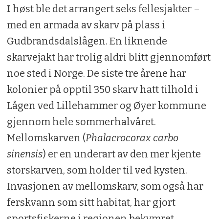
I
høst ble det arrangert seks fellesjakter –
med en armada av skarv på plass i
Gudbrandsdalslågen. En liknende
skarvejakt har trolig aldri blitt gjennomført
noe sted i Norge. De siste tre årene har
kolonier på opptil 350 skarv hatt tilhold i
Lågen ved Lillehammer og Øyer kommune
gjennom hele sommerhalvåret.
Mellomskarven (
Phalacrocorax carbo
sinensis
) er en underart av den mer kjente
storskarven, som holder til ved kysten.
Invasjonen av mellomskarv, som også har
ferskvann som sitt habitat, har gjort
sportsfiskerne i regionen bekymret.