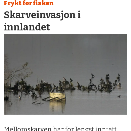
Frykt for fisken
Skarveinvasjon i
innlandet
Mellomskarven har for lengst inntatt