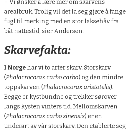
– Vi ønsker å lære mer om skarvens
arealbruk. Trolig vil det la seg gjøre å fange
fugl til merking med en stor laksehåv fra
båt nattestid, sier Andersen.
Skarvefakta:
I Norge
har vi to arter skarv. Storskarv
(
Phalacrocorax carbo carbo
) og den mindre
toppskarven (
Phalacrocorax aristotelis
).
Begge er kystbundne og trekker sørover
langs kysten vinters tid. Mellomskarven
(
Phalacrocorax carbo sinensis
) er en
underart av vår storskarv. Den etablerte seg