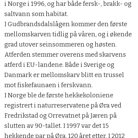
i Norge i 1996, og har både fersk-, brakk- og
saltvann som habitat.
I Gudbrandsdalslågen kommer den første
mellomskarven tidlig på våren, og i økende
grad utover seinsommeren og høsten.
Atferden stemmer overens med skarvens
atferd i EU-landene. Både i Sverige og
Danmark er mellomskarv blitt en trussel
mot fiskefaunaen i ferskvann.
I Norge ble de første hekkekoloniene
registrert i naturreservatene på Øra ved
Fredrikstad og Orrevatnet på Jæren på
slutten av 90-tallet. I 1997 var det 15
hekkende par på Øra, 120 året etter. I 2012