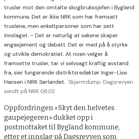
trusler mot den omtalte skogbrukssjefen i Bygland
kommune. Det er ikke NRK som har fremsatt
truslene, men enkeltpersoner som har sett
innslaget. – Det er naturlig at sakene skaper
engasjement og debatt. Det er med på å styrke
og utvikle demokratiet. At noen velger å
framsette trusler, tar vi selvsagt kraftig avstand
fra, sier fungerende distriktsredaktør Inger-Lise
Hansen i NRK Sørlandet.
Skjermdump: Dagsrevyen
sendt på NRK 08.02
Oppfordringen «Skyt den helvetes
gaupejegeren» dukket opp i
postmottaket til Bygland kommune,
etter et innslag på Dagsrevyen som