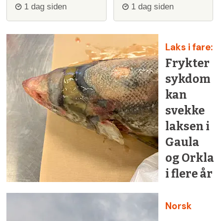
ulvejakt
ulv
1 dag siden
1 dag siden
Laks i fare:
Frykter
sykdom
kan
svekke
laksen i
Gaula
og Orkla
i flere år
Norsk