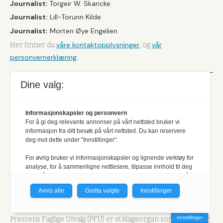
Journalist:
Torgeir W. Skancke
Journalist:
Lill-Torunn Kilde
Journalist:
Morten Øye Engelien
våre kontaktopplysninger
vår
Her finner du
, og
personvernerklæring
.
Dine valg:
Et uavhengig
Informasjonskapsler og personvern
medlemsblad
For å gi deg relevante annonser på vårt nettsted bruker vi
informasjon fra ditt besøk på vårt nettsted. Du kan reservere
deg mot dette under "Innstillinger".
Her kan du lese
vår formålsparagraf og hvilke retningslinjer
som ligger til grunn for produksjonen av det redaktørstyre
For øvrig bruker vi informasjonskapsler og lignende verktøy for
analyse, for å sammenligne nettlesere, tilpasse innhold til deg
fag- og medlemsbladet.
og for å utvikle og tilby nødvendig funksjonalitet. Les mer i vår
Jakt & Fiske arbeider etter Vær Varsom-plakatens regler for
personvernerklæring.
Avvis alle
Godta valgte
Innstillinger
god presseskikk. Den som mener seg rammet av urettmessig
Vi er med i Fagpressen-nettverket. Om du samtykker under, vil
medieomtale, oppfordres til å ta kontakt med redaksjonen.
du få relevante annonser på nettstedene til medlemmene i
Innstillinger
Pressens Faglige Utvalg (PFU) er et klageorgan som behandler
nettverket basert på informasjon fra dine besøk på tvers av