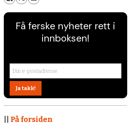
Få ferske nyheter rett i
innboksen!
||
På forsiden