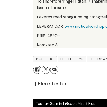
To snøreførerringer i titan, 7 snaker
låsemekanisme.
Leveres med stangtube og stangtrek
LEVERANDØR:
www.arcticsilvershop
PRIS: 4890,-
Karakter: 3
FLUEFISKE
FISKEUTSTYR
FISKESTA
||
Flere tester
Test av Garmin InReach Mini 3 Plus