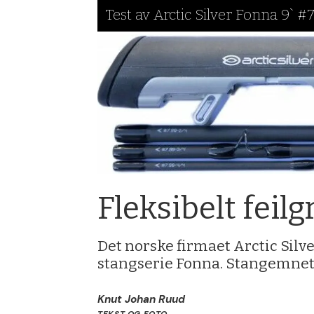
Test av Arctic Silver Fonna 9` #7
Fleksibelt feilg
Det norske firmaet Arctic Silve
stangserie Fonna. Stangemnet 
Knut Johan Ruud
TEKST OG FOTO