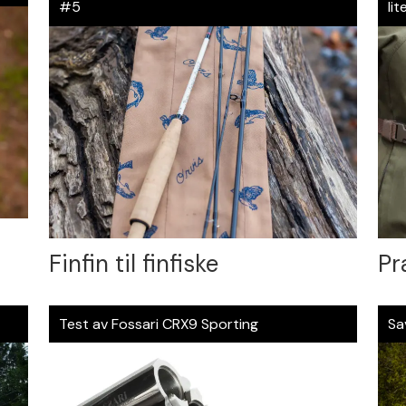
#5
lit
Finfin til finfiske
Pr
Test av Fossari CRX9 Sporting
Sa