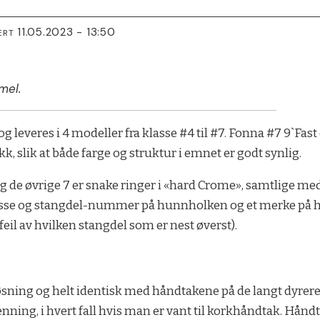
11.05.2023 - 13:50
ERT
mel.
 og leveres i 4 modeller fra klasse #4 til #7. Fonna #7 9`Fast
k, slik at både farge og struktur i emnet er godt synlig.
g de øvrige 7 er snake ringer i «hard Crome», samtlige med
klasse og stangdel-nummer på hunnholken og et merke på 
feil av hvilken stangdel som er nest øverst).
løsning og helt identisk med håndtakene på de langt dyre
nning, i hvert fall hvis man er vant til korkhåndtak. Håndta