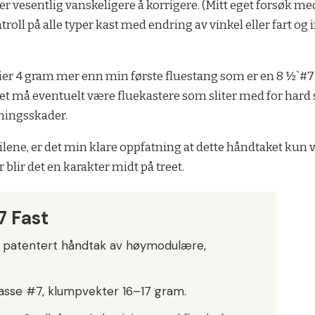
r vesentlig vanskeligere å korrigere. (Mitt eget forsøk me
roll på alle typer kast med endring av vinkel eller fart o
er 4 gram mer enn min første fluestang som er en 8 ½`#7 i g
 må eventuelt være fluekastere som sliter med for hard s
tningsskader.
ilene, er det min klare oppfatning at dette håndtaket kun 
 blir det en karakter midt på treet.
7 Fast
 patentert håndtak av høymodulære,
lasse #7, klumpvekter 16–17 gram.