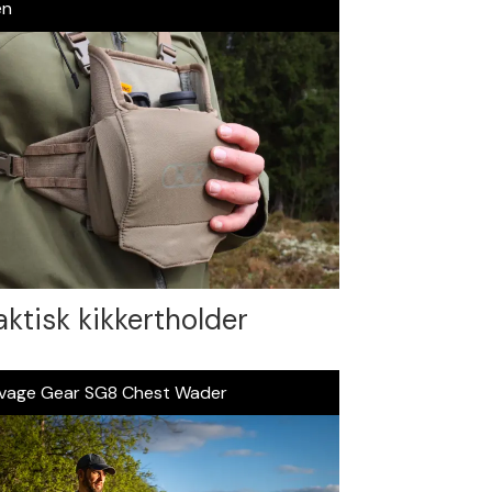
en
aktisk kikkertholder
vage Gear SG8 Chest Wader