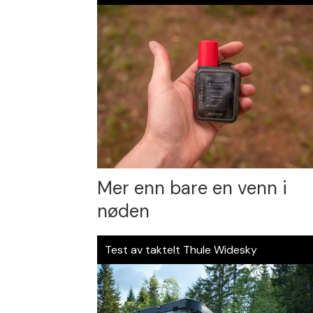
Mer enn bare en venn i
nøden
Test av taktelt Thule Widesky