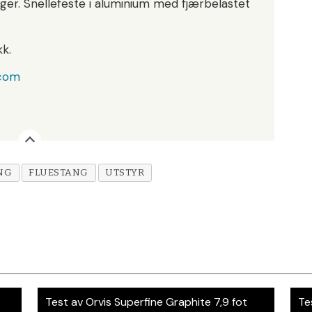
inger. Snellefeste i aluminium med fjærbelastet
k.
.com
NG
FLUESTANG
UTSTYR
Test av Orvis Superfine Graphite 7,9 fot
Te