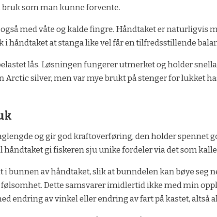
isk bruk som man kunne forvente.
 også med våte og kalde fingre. Håndtaket er naturligvis m
i håndtaket at stanga like vel får en tilfredsstillende bala
lastet lås. Løsningen fungerer utmerket og holder snella 
enn Arctic silver, men var mye brukt på stenger for lukket h
uk
glengde og gir god kraftoverføring, den holder spennet go
l håndtaket gi fiskeren sju unike fordeler via det som kall
t i bunnen av håndtaket, slik at bunndelen kan bøye seg ne
 følsomhet. Dette samsvarer imidlertid ikke med min opple
med endring av vinkel eller endring av fart på kastet, altså