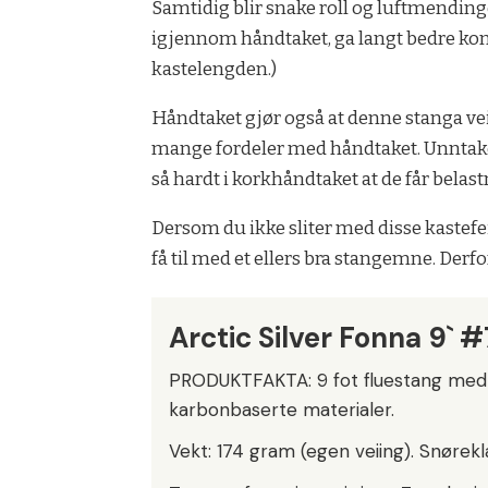
Samtidig blir snake roll og luftmendinge
igjennom håndtaket, ga langt bedre kont
kastelengden.)
Håndtaket gjør også at denne stanga vei
mange fordeler med håndtaket. Unntaket
så hardt i korkhåndtaket at de får belas
Dersom du ikke sliter med disse kastefe
få til med et ellers bra stangemne. Derfor
Arctic Silver Fonna 9` #
PRODUKTFAKTA: 9 fot fluestang med
karbonbaserte materialer.
Vekt: 174 gram (egen veiing). Snørek