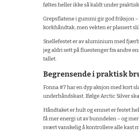
føltes heller ikke så kaldt under prakt
Grepsflatene i gummi gir god friksjon –
korkhåndtak, men vekten er plassert slik 
Snellefestet er av aluminium med fjærbe
jeg aldri sett på fluestenger fra andre 
tallet.
Begrensende i praktisk br
Fonna #7 har en dyp aksjon med kort sla
underhåndskast. Ifølge Arctic Silver ska
Håndtaket er hult og emnet er festet hel
få mer energi ut av bunndelen – og mer
svært vanskelig å kontrollere alle kast 