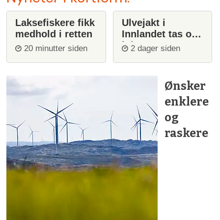
Laksefiskere fikk
Ulvejakt i
medhold i retten
Innlandet tas opp
igjen
20 minutter siden
2 dager siden
Ønsker
enklere
og
raskere