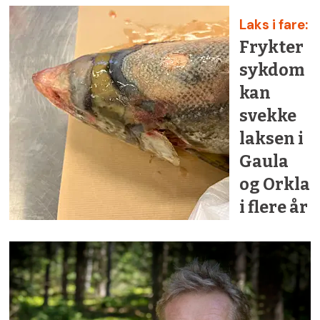
Laks i fare:
Frykter
sykdom
kan
svekke
laksen i
Gaula
og Orkla
i flere år