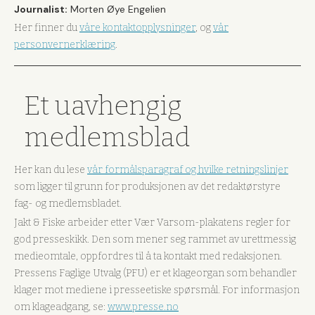
Journalist:
Morten Øye Engelien
Her finner du
våre kontaktopplysninger
, og
vår
personvernerklæring
.
Et uavhengig
medlemsblad
Her kan du lese
vår formålsparagraf og hvilke retningslinjer
som ligger til grunn for produksjonen av det redaktørstyre
fag- og medlemsbladet.
Jakt & Fiske arbeider etter Vær Varsom-plakatens regler for
god presseskikk. Den som mener seg rammet av urettmessig
medieomtale, oppfordres til å ta kontakt med redaksjonen.
Pressens Faglige Utvalg (PFU) er et klageorgan som behandler
klager mot mediene i presseetiske spørsmål. For informasjon
om klageadgang, se:
www.presse.no