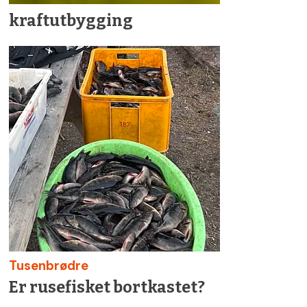
kraftutbygging
Tusenbrødre
Er rusefisket bortkastet?