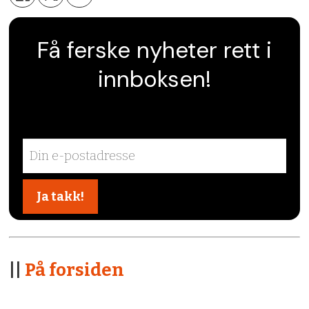
Få ferske nyheter rett i
innboksen!
||
På forsiden