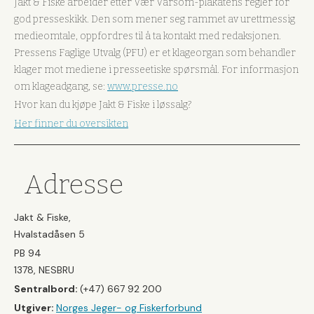
Jakt & Fiske arbeider etter Vær Varsom-plakatens regler for
god presseskikk. Den som mener seg rammet av urettmessig
medieomtale, oppfordres til å ta kontakt med redaksjonen.
Pressens Faglige Utvalg (PFU) er et klageorgan som behandler
klager mot mediene i presseetiske spørsmål. For informasjon
om klageadgang, se:
www.presse.no
Hvor kan du kjøpe Jakt & Fiske i løssalg?
Her finner du oversikten
Adresse
Jakt & Fiske,
Hvalstadåsen 5
PB 94
1378, NESBRU
Sentralbord:
(+47) 667 92 200
Utgiver:
Norges Jeger- og Fiskerforbund