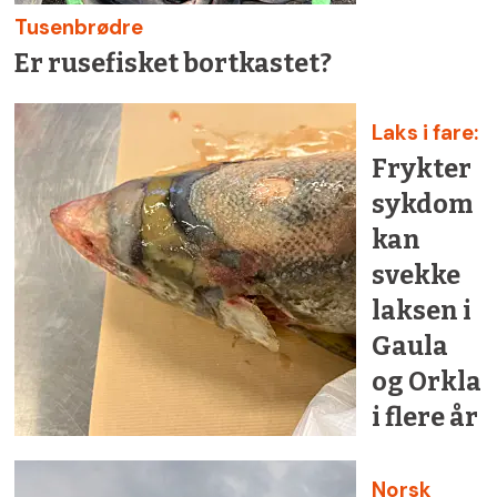
Tusenbrødre
Er rusefisket bortkastet?
Laks i fare:
Frykter
sykdom
kan
svekke
laksen i
Gaula
og Orkla
i flere år
Norsk