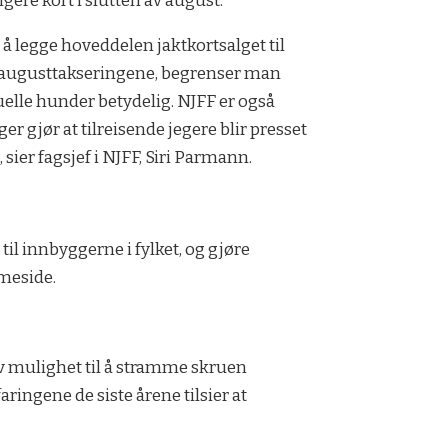
ligere kort i slutten av august.
 å legge hoveddelen jaktkortsalget til
 augusttakseringene, begrenser man
tuelle hunder betydelig. NJFF er også
nger gjør at tilreisende jegere blir presset
 sier fagsjef i NJFF, Siri Parmann.
il innbyggerne i fylket, og gjøre
mmeside.
elv mulighet til å stramme skruen
aringene de siste årene tilsier at