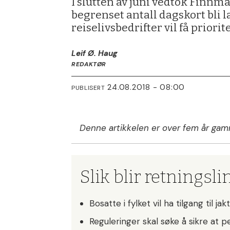
I slutten av juni vedtok Finnm
begrenset antall dagskort bli 
reiselivsbedrifter vil få priori
Leif Ø. Haug
REDAKTØR
24.08.2018 - 08:00
PUBLISERT
Denne artikkelen er over fem år gam
Slik blir retningsli
Bosatte i fylket vil ha tilgang til 
Reguleringer skal søke å sikre at p