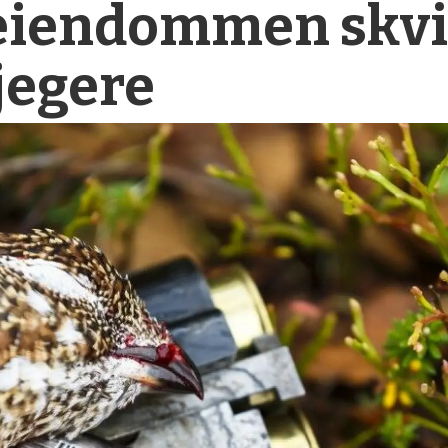
eiendommen skvi
 jegere