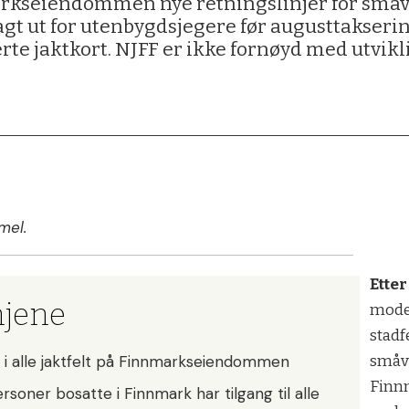
arkseiendommen nye retningslinjer for småvil
lagt ut for utenbygdsjegere før augusttakseri
terte jaktkort. NJFF er ikke fornøyd med utvik
mel.
Etter
njene
mode
stadf
småvi
jakt i alle jaktfelt på Finnmarkseiendommen
Finn
ersoner bosatte i Finnmark har tilgang til alle