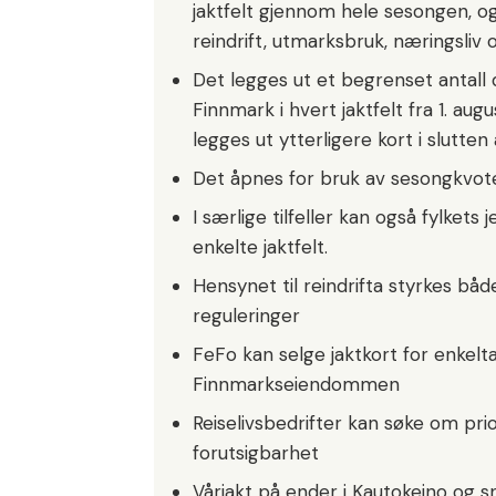
jaktfelt gjennom hele sesongen, og
reindrift, utmarksbruk, næringsliv 
Det legges ut et begrenset antall 
Finnmark i hvert jaktfelt fra 1. aug
legges ut ytterligere kort i slutten
Det åpnes for bruk av sesongkvote
I særlige tilfeller kan også fylkets
enkelte jaktfelt.
Hensynet til reindrifta styrkes bå
reguleringer
FeFo kan selge jaktkort for enkeltar
Finnmarkseiendommen
Reiselivsbedrifter kan søke om prior
forutsigbarhet
Vårjakt på ender i Kautokeino og s