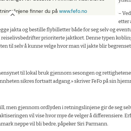
ytter
tningslinjene finner du på
www.fefo.no
– Ved
etter
gge jakta og bestille flybilletter både for seg selv og even
 gi reiselivsbedrifter prioriterte jaktkort. Denne typen kobli
eten til selv å kunne velge hvor man vil jakte blir begrenset,
hensynet til lokal bruk gjennom sesongen og rettighetene t
nnheten sikres fortsatt adgang.» skriver FeFo på sin hje
spill, men gjennom ordlyden i retningslinjene gir de seg s
aktiseringen vil vise hvor mye de velger å differensiere. Erf
mark neppe vil bli bedre, påpeker Siri Parmann.