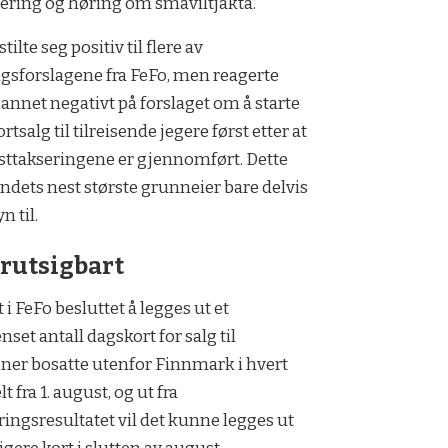
ering og høring om småviltjakta.
tilte seg positiv til flere av
gsforslagene fra FeFo, men reagerte
 annet negativt på forslaget om å starte
rtsalg til tilreisende jegere først etter at
ttakseringene er gjennomført. Dette
andets nest største grunneier bare delvis
n til.
rutsigbart
t i FeFo besluttet å legges ut et
nset antall dagskort for salg til
ner bosatte utenfor Finnmark i hvert
lt fra 1. august, og ut fra
ringsresultatet vil det kunne legges ut