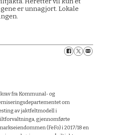
tjakta. Heretter vil kun et
ngene er unnagjort. Lokale
lingen.
krav fra Kommunal- og
rniseringsdepartementet om
esting av jaktfeltmodell i
ltforvaltninga, gjennomførte
markseiendommen (FeFo) i 2017/18 en