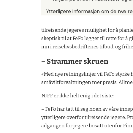
Ytterligere informasjon om de nye re
tilreisende jegeres mulighet for å planle
skeptisk til at FeFo legger til rette for å
inn i reiselivsbedriftenes tilbud, og frih
– Strammer skruen
«Med nye retningslinjer vil FeFo styrke 
småviltforvaltningen mer presis. Allme
NJFF er ikke helt enig i det siste:
– FeFo har tatt til seg noen av våre inn
ytterligere overfor tilreisende jegere. Pr
adgangen for jegere bosatt utenfor Finn