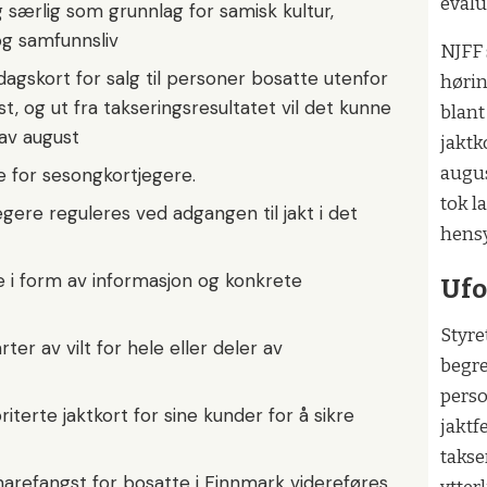
evalu
 særlig som grunnlag for samisk kultur,
og samfunnsliv
NJFF s
dagskort for salg til personer bosatte utenfor
hørin
ust, og ut fra takseringsresultatet vil det kunne
blant
 av august
jaktko
augus
 for sesongkortjegere.
tok l
 jegere reguleres ved adgangen til jakt i det
hensy
de i form av informasjon og konkrete
Ufo
Styre
ter av vilt for hele eller deler av
begre
perso
iterte jaktkort for sine kunder for å sikre
jaktfe
takse
narefangst for bosatte i Finnmark videreføres