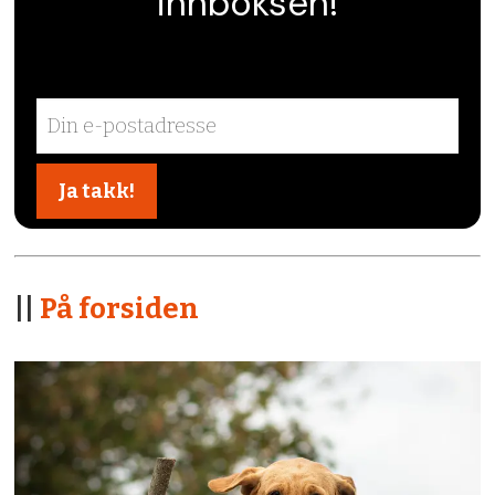
innboksen!
||
På forsiden