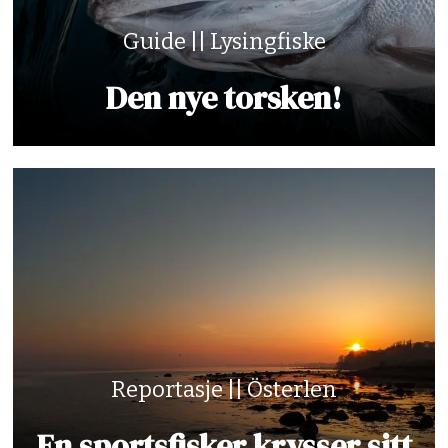
Guide || Lysingfiske
Den nye torsken!
Reportasje || Österlen
En sportsfisker krysser sitt