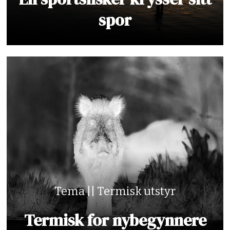
spor
Tema || Termisk utstyr
Termisk for nybegynnere