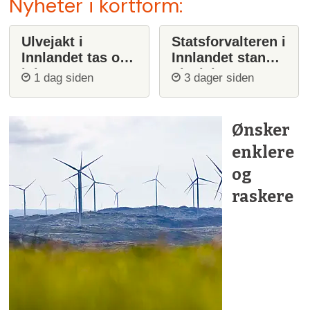
Nyheter i kortform:
Ulvejakt i
Statsforvalteren i
Innlandet tas opp
Innlandet stanser
igjen
ulvejakt
1 dag siden
3 dager siden
Ønsker
enklere
og
raskere