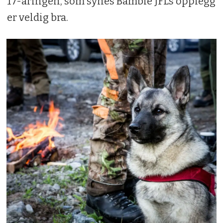
17-åringen, som synes Bamble JFLs opplegg
er veldig bra.