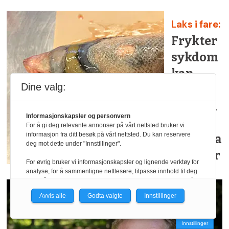
Laks i fare:
Frykter
sykdom
kan
Dine valg:
svekke
laksen i
Informasjonskapsler og personvern
Gaula
For å gi deg relevante annonser på vårt nettsted bruker vi
informasjon fra ditt besøk på vårt nettsted. Du kan reservere
og Orkla
deg mot dette under "Innstillinger".
i flere år
For øvrig bruker vi informasjonskapsler og lignende verktøy for
analyse, for å sammenligne nettlesere, tilpasse innhold til deg
og for å utvikle og tilby nødvendig funksjonalitet. Les mer i vår
personvernerklæring.
Avvis alle
Godta valgte
Innstillinger
Vi er med i Fagpressen-nettverket. Om du samtykker under, vil
du få relevante annonser på nettstedene til medlemmene i
Innstillinger
nettverket basert på informasjon fra dine besøk på tvers av