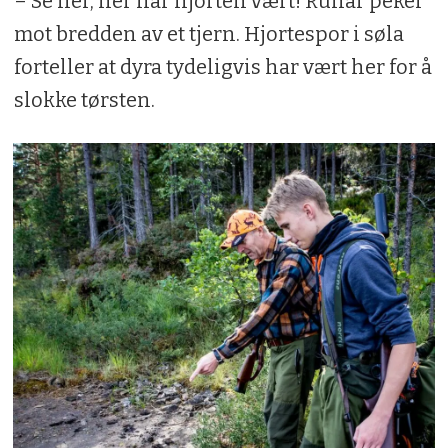
– Se her, her har hjorten vært! Runar peker
mot bredden av et tjern. Hjortespor i søla
forteller at dyra tydeligvis har vært her for å
slokke tørsten.