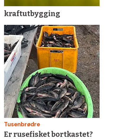
kraftutbygging
Tusenbrødre
Er rusefisket bortkastet?