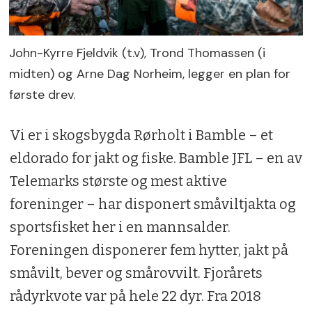
John-Kyrre Fjeldvik (t.v), Trond Thomassen (i
midten) og Arne Dag Norheim, legger en plan for
første drev.
Vi er i skogsbygda Rørholt i Bamble – et
eldorado for jakt og fiske. Bamble JFL – en av
Telemarks største og mest aktive
foreninger – har disponert småviltjakta og
sportsfisket her i en mannsalder.
Foreningen disponerer fem hytter, jakt på
småvilt, bever og smårovvilt. Fjorårets
rådyrkvote var på hele 22 dyr. Fra 2018