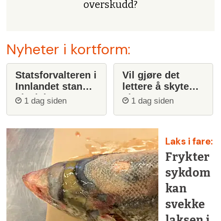
overskudd?
Nyheter i kortform:
Statsforvalteren i
Vil gjøre det
Innlandet stanser
lettere å skyte
ulvejakt
ulv
1 dag siden
1 dag siden
Laks i fare:
Frykter
sykdom
kan
svekke
laksen i