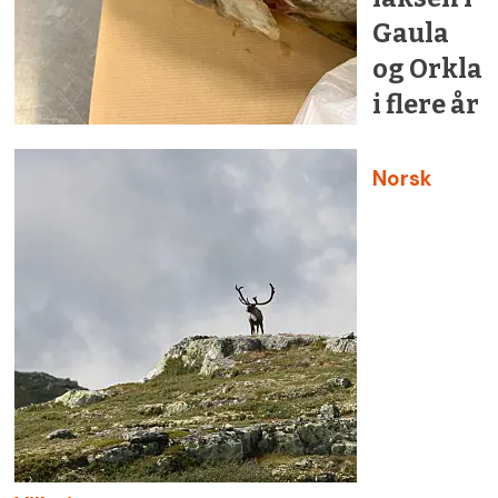
Gaula
og Orkla
i flere år
Norsk