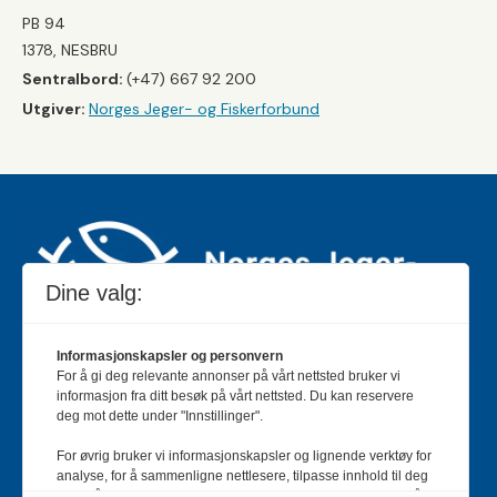
PB 94
1378, NESBRU
Sentralbord:
(+47) 667 92 200
Utgiver:
Norges Jeger- og Fiskerforbund
Dine valg:
Informasjonskapsler og personvern
For å gi deg relevante annonser på vårt nettsted bruker vi
Jakt & Fiske er landets største og eldste magasin for
informasjon fra ditt besøk på vårt nettsted. Du kan reservere
jakt- og fiskeinteresserte med 195 000 månedlige
deg mot dette under "Innstillinger".
lesere og et opplag på rundt 90 000 eksemplarer.
For øvrig bruker vi informasjonskapsler og lignende verktøy for
Bladet er en månedlig publikasjon og utgis av Norges
analyse, for å sammenligne nettlesere, tilpasse innhold til deg
Jeger- og Fiskerforbund.
Meld deg inn her
.
og for å utvikle og tilby nødvendig funksjonalitet. Les mer i vår