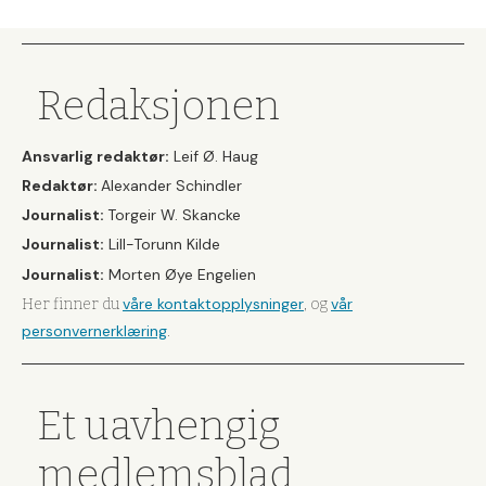
Redaksjonen
Ansvarlig redaktør:
Leif Ø. Haug
Redaktør:
Alexander Schindler
Journalist:
Torgeir W. Skancke
Journalist:
Lill-Torunn Kilde
Journalist:
Morten Øye Engelien
våre kontaktopplysninger
vår
Her finner du
, og
personvernerklæring
.
Et uavhengig
medlemsblad