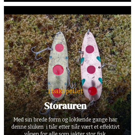
I bakspeilet
Storauren
Med sin brede form og lokkende gange har
denne sluken i tiår etter tiår vært et effektivt
våpen for alle som jakter stor fisk.