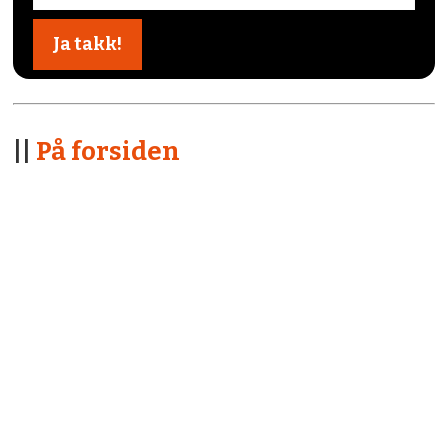
||
På forsiden