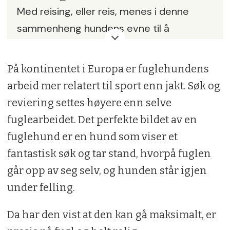
Med reising, eller reis, menes i denne
sammenheng hundens evne til å
avansere fram på ordre fra fører i en
fuglesituasjon. Hunden løses altså fra
På kontinentet i Europa er fuglehundens
standen, for så å gå/løpe fram og få
arbeid mer relatert til sport enn jakt. Søk og
fuglen på vingene.
reviering settes høyere enn selve
fuglearbeidet. Det perfekte bildet av en
fuglehund er en hund som viser et
fantastisk søk og tar stand, hvorpå fuglen
går opp av seg selv, og hunden står igjen
under felling.
Da har den vist at den kan gå maksimalt, er