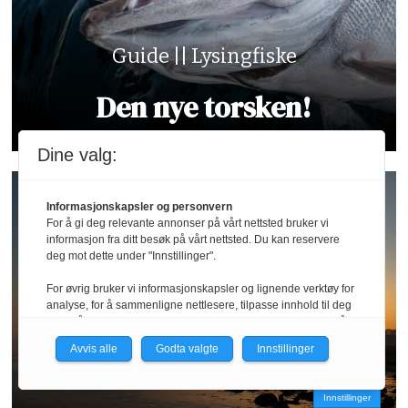
Guide || Lysingfiske
Den nye torsken!
Dine valg:
Informasjonskapsler og personvern
For å gi deg relevante annonser på vårt nettsted bruker vi
informasjon fra ditt besøk på vårt nettsted. Du kan reservere
deg mot dette under "Innstillinger".
For øvrig bruker vi informasjonskapsler og lignende verktøy for
analyse, for å sammenligne nettlesere, tilpasse innhold til deg
og for å utvikle og tilby nødvendig funksjonalitet. Les mer i vår
personvernerklæring.
Avvis alle
Godta valgte
Innstillinger
Reportasje || Österlen
Vi er med i Fagpressen-nettverket. Om du samtykker under, vil
du få relevante annonser på nettstedene til medlemmene i
Innstillinger
nettverket basert på informasjon fra dine besøk på tvers av