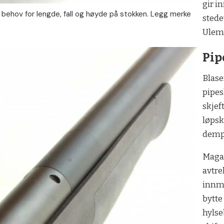
gir i
 behov for lengde, fall og høyde på stokken. Legg merke
stede
Ulemp
Pip
Blase
pipes
skjef
løpsk
dempe
Maga
avtre
innma
bytte
hylse