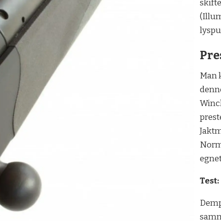
skift
(Illu
lyspu
Pre
Man k
denne
Winch
pres
Jaktm
Norma
egnet
Test:
Dempi
samm