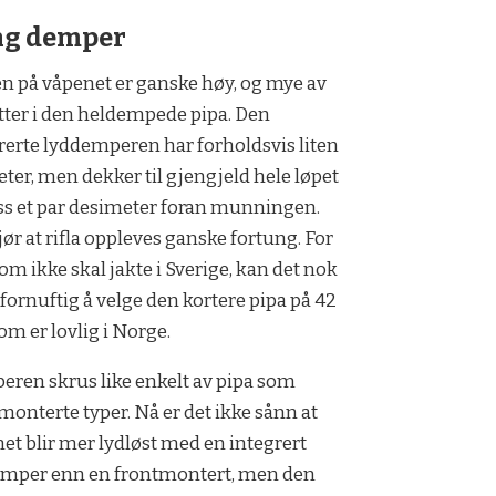
ng demper
n på våpenet er ganske høy, og mye av
itter i den heldempede pipa. Den
rerte lyddemperen har forholdsvis liten
ter, men dekker til gjengjeld hele løpet
ss et par desimeter foran munningen.
jør at rifla oppleves ganske fortung. For
om ikke skal jakte i Sverige, kan det nok
fornuftig å velge den kortere pipa på 42
om er lovlig i Norge.
ren skrus like enkelt av pipa som
monterte typer. Nå er det ikke sånn at
et blir mer lydløst med en integrert
emper enn en frontmontert, men den