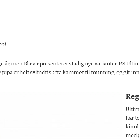
el.
 år, men Blaser presenterer stadig nye varianter. R8 Ulti
pipa er helt sylindrisk fra kammer til munning, og gir inn
Reg
Ultim
har t
kinnk
med 