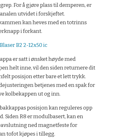
lgrep. For å gjøre plass til demperen, er
analen utvidet i forskjeftet.
kammen kan heves med en totrinns
erknapp i forkant.
Blaser B2 2-12x50 ic
appa er satt i ønsket høyde med
en helt inne, vil den siden returnere dit
nfelt posisjon etter bare et lett trykk.
ejusteringen betjenes med en spak for
ve kolbekappen ut og inn.
bakkappas posisjon kan reguleres opp
d. Siden R8 er modulbasert, kan en
eavslutning ned magnetfeste for
an tofot kjøpes i tillegg.