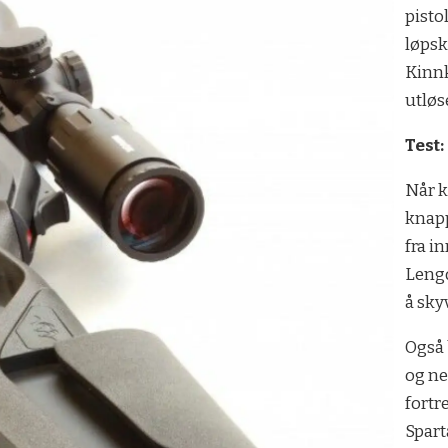
pisto
løpsk
Kinn
utløs
Test:
Når k
knapp
fra in
Lengd
å sky
Også 
og ne
fortr
Spart