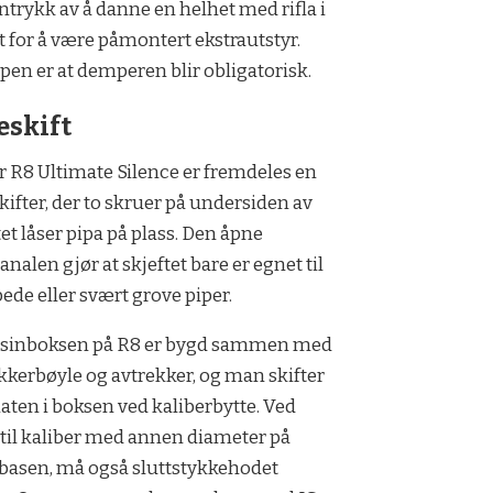
nntrykk av å danne en helhet med rifla i
t for å være påmontert ekstrautstyr.
en er at demperen blir obligatorisk.
eskift
r R8 Ultimate Silence er fremdeles en
kifter, der to skruer på undersiden av
tet låser pipa på plass. Den åpne
analen gjør at skjeftet bare er egnet til
de eller svært grove piper.
sinboksen på R8 er bygd sammen med
kkerbøyle og avtrekker, og man skifter
ten i boksen ved kaliberbytte. Ved
 til kaliber med annen diameter på
basen, må også sluttstykkehodet