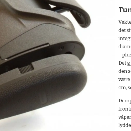
Tu
Vekte
det s
integ
diame
– plu
Det g
den s
være 
cm, s
Dempe
front
våpen
lydd