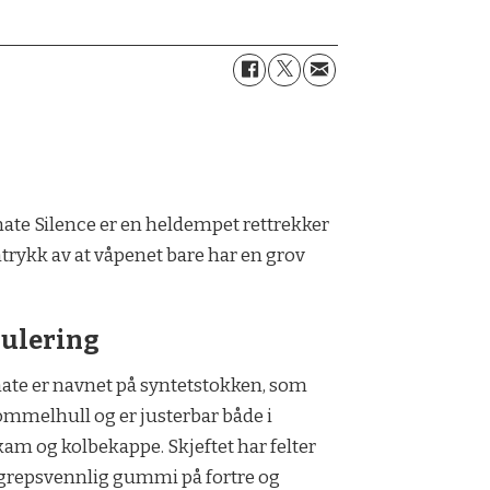
mate Silence er en heldempet rettrekker
trykk av at våpenet bare har en grov
ulering
ate er navnet på syntetstokken, som
ommelhull og er justerbar både i
am og kolbekappe. Skjeftet har felter
grepsvennlig gummi på fortre og