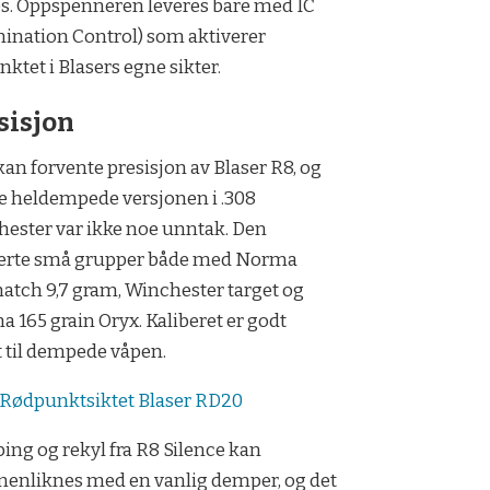
es. Oppspenneren leveres bare med IC
mination Control) som aktiverer
nktet i Blasers egne sikter.
sisjon
an forvente presisjon av Blaser R8, og
 heldempede versjonen i .308
ester var ikke noe unntak. Den
terte små grupper både med Norma
atch 9,7 gram, Winchester target og
 165 grain Oryx. Kaliberet er godt
 til dempede våpen.
Rødpunktsiktet Blaser RD20
ng og rekyl fra R8 Silence kan
enliknes med en vanlig demper, og det