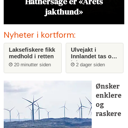
Hathersage er «Årets
jakthund»
Nyheter i kortform:
Laksefiskere fikk
Ulvejakt i
medhold i retten
Innlandet tas opp
igjen
20 minutter siden
2 dager siden
Ønsker
enklere
og
raskere