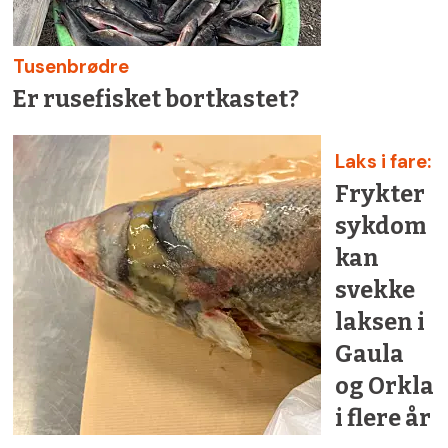
Tusenbrødre
Er rusefisket bortkastet?
Laks i fare:
Frykter
sykdom
kan
svekke
laksen i
Gaula
og Orkla
i flere år