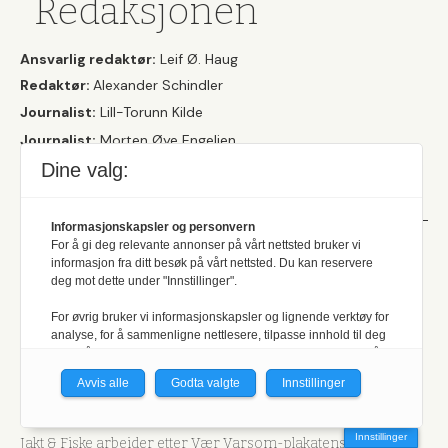
Redaksjonen
Ansvarlig redaktør:
Leif Ø. Haug
Redaktør:
Alexander Schindler
Journalist:
Lill-Torunn Kilde
Journalist:
Morten Øye Engelien
Her finner du
våre kontaktopplysninger
, og
vår
Dine valg:
personvernerklæring
.
Informasjonskapsler og personvern
For å gi deg relevante annonser på vårt nettsted bruker vi
Et uavhengig
informasjon fra ditt besøk på vårt nettsted. Du kan reservere
deg mot dette under "Innstillinger".
medlemsblad
For øvrig bruker vi informasjonskapsler og lignende verktøy for
analyse, for å sammenligne nettlesere, tilpasse innhold til deg
og for å utvikle og tilby nødvendig funksjonalitet. Les mer i vår
Her kan du lese
vår formålsparagraf og hvilke retningslinjer
personvernerklæring.
Avvis alle
Godta valgte
Innstillinger
som ligger til grunn for produksjonen av det redaktørstyre
Vi er med i Fagpressen-nettverket. Om du samtykker under, vil
fag- og medlemsbladet.
du få relevante annonser på nettstedene til medlemmene i
Innstillinger
Jakt & Fiske arbeider etter Vær Varsom-plakatens regler for
nettverket basert på informasjon fra dine besøk på tvers av