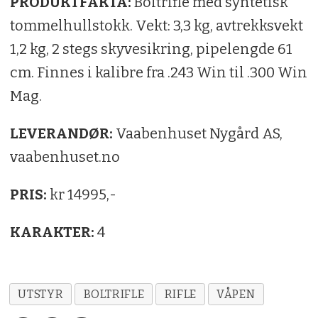
PRODUKTFAKTA:
Boltrifle med syntetisk
tommelhullstokk. Vekt: 3,3 kg, avtrekksvekt
1,2 kg, 2 stegs skyvesikring, pipelengde 61
cm. Finnes i kalibre fra .243 Win til .300 Win
Mag.
LEVERANDØR:
Vaabenhuset Nygård AS,
vaabenhuset.no
PRIS:
kr 14995,-
KARAKTER:
4
UTSTYR
BOLTRIFLE
RIFLE
VÅPEN