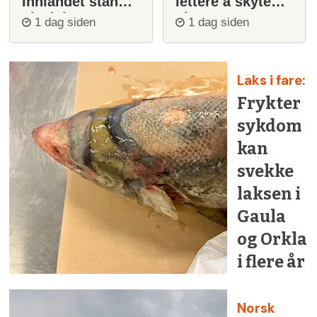
Innlandet stanser
lettere å skyte
ulvejakt
ulv
1 dag siden
1 dag siden
Laks i fare:
Frykter
sykdom
kan
svekke
laksen i
Gaula
og Orkla
i flere år
Norsk