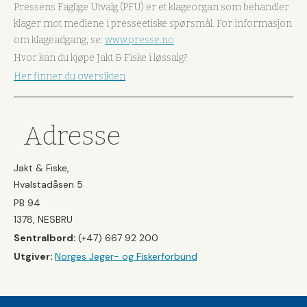
Pressens Faglige Utvalg (PFU) er et klageorgan som behandler
klager mot mediene i presseetiske spørsmål. For informasjon
om klageadgang, se:
www.presse.no
Hvor kan du kjøpe Jakt & Fiske i løssalg?
Her finner du oversikten
Adresse
Jakt & Fiske,
Hvalstadåsen 5
PB 94
1378, NESBRU
Sentralbord:
(+47) 667 92 200
Utgiver:
Norges Jeger- og Fiskerforbund