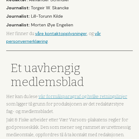
Journalist:
Torgeir W. Skancke
Journalist:
Lill-Torunn Kilde
Journalist:
Morten Øye Engelien
våre kontaktopplysninger
vår
Her finner du
, og
personvernerklæring
.
Et uavhengig
medlemsblad
Her kan du lese
vår formålsparagraf og hvilke retningslinjer
som ligger til grunn for produksjonen av det redaktørstyre
fag- og medlemsbladet.
Jakt & Fiske arbeider etter Vær Varsom-plakatens regler for
god presseskikk. Den som mener seg rammet av urettmessig
medieomtale, oppfordres til å ta kontakt med redaksjonen.