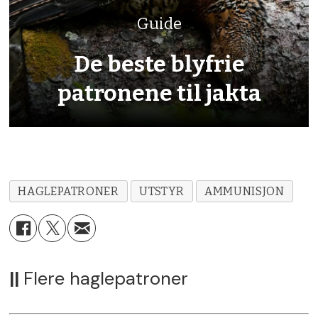
Karakter:
5.5
Guide
De beste blyfrie
patronene til jakta
HAGLEPATRONER
UTSTYR
AMMUNISJON
||
Flere haglepatroner