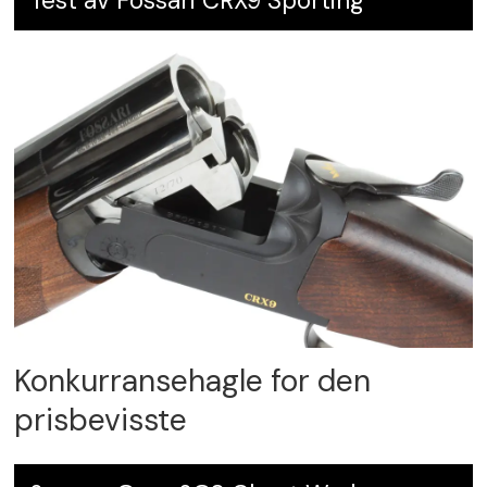
Test av Fossari CRX9 Sporting
Konkurransehagle for den
prisbevisste