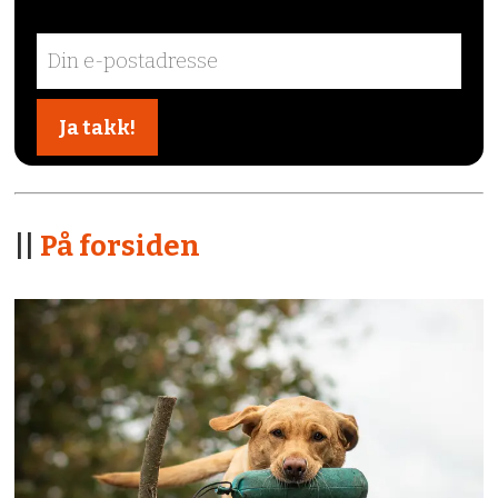
||
På forsiden