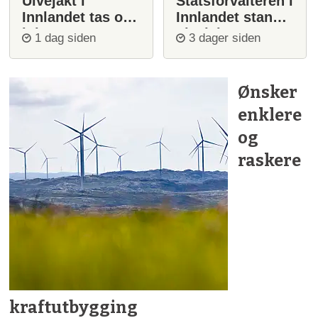
Ulvejakt i
Statsforvalteren i
Innlandet tas opp
Innlandet stanser
igjen
ulvejakt
1 dag siden
3 dager siden
Ønsker
enklere
og
raskere
kraftutbygging