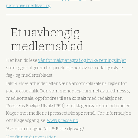
personvernerklæring
.
Et uavhengig
medlemsblad
Her kan du lese
vår formålsparagraf og hvilke retningslinjer
som ligger til grunn for produksjonen av det redaktørstyre
fag- og medlemsbladet.
Jakt & Fiske arbeider etter Vær Varsom-plakatens regler for
god presseskikk. Den som mener seg rammet av urettmessig
medieomtale, oppfordres til å ta kontakt med redaksjonen.
Pressens Faglige Utvalg (PFU) er et klageorgan som behandler
klager mot mediene i presseetiske spørsmål. For informasjon
om klageadgang, se:
www.presse.no
Hvor kan du kjøpe Jakt & Fiske i løssalg?
Her finner du oversikten