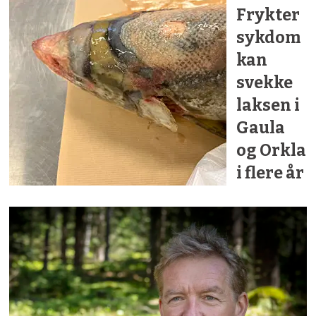
Frykter
sykdom
kan
svekke
laksen i
Gaula
og Orkla
i flere år