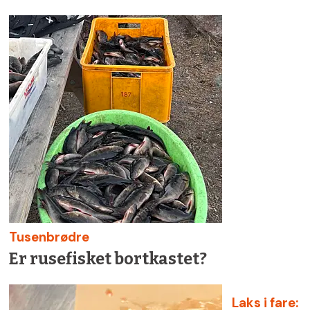
Tusenbrødre
Er rusefisket bortkastet?
Laks i fare: