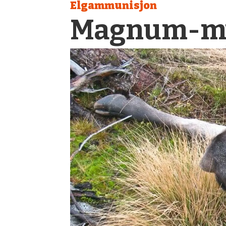
Elgammunisjon
Magnum-my