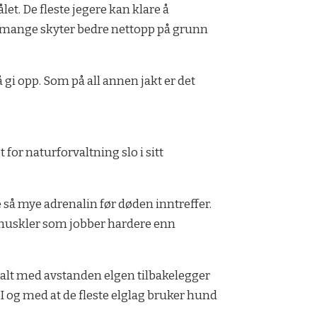
t. De fleste jegere kan klare å
at mange skyter bedre nettopp på grunn
gi opp. Som på all annen jakt er det
or naturforvaltning slo i sitt
e så mye adrenalin før døden inntreffer.
i muskler som jobber hardere enn
nalt med avstanden elgen tilbakelegger
. I og med at de fleste elglag bruker hund