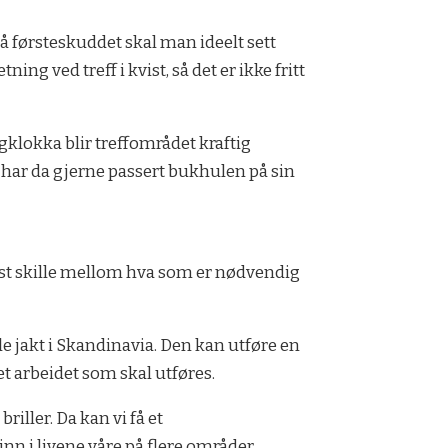
å før­steskuddet skal man ideelt sett
ng ved treff i kvist, så det er ikke fritt
lgklok­ka blir treffområdet kraftig
 har da gjerne passert bukhulen på sin
rst skille mel­lom hva som er nødvendig
le­ jakt i Skandinavia. Den kan utføre en
det arbeidet som skal utføres.
riller. Da kan vi få et
inn i livene våre på flere områder.