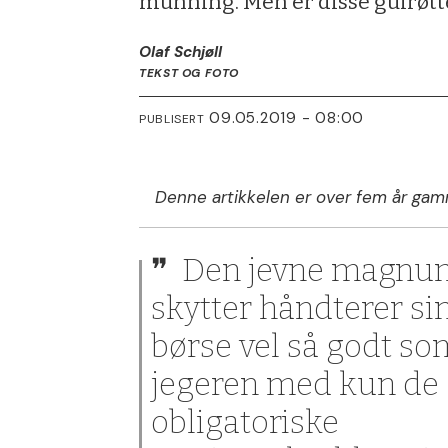
munning. Men er disse gulrøtt
Olaf Schjøll
TEKST OG FOTO
09.05.2019 - 08:00
PUBLISERT
Denne artikkelen er over fem år gam
Den jevne magnu
skytter håndterer si
børse vel så godt so
jegeren med kun de
obligatoriske