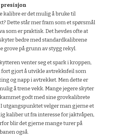
 presisjon
e kalibre er det mulig å bruke til
kt? Dette står mer fram som et spørsmål
a som er praktisk. Det hevdes ofte at
kyter bedre med standardkalibrene
e grove på grunn av stygg rekyl.
kyt­teren venter seg et spark i kroppen,
t fort gjort å utvikle avtrekksfeil som
ing og napp i avtrekket. Men dette er
 mulig å trene vekk. Mange jegere skyter
skammet godt med sine grovkalibrete
r. I utgangspunktet velger man gjerne et
ig kaliber ut fra interesse for jaktvåpen,
rfor blir det gjerne mange turer på
banen også.