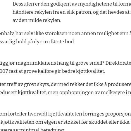
Dessuten er den godkjent av myndighetene til formåle
håndtere rekylen fra en slik patron, og det hev­des 
av den milde rekylen.
­nhalv, har selv ikke storoksen noen annen mulighet enn å 
varlig hold på dyr i ro første bud.
diggjør magnumklanens hang til grove smell? Direktoratet f
2007 fast at grove kalibre gir bedre kjøttkvalitet.
tter treff av grovt skyts, dermed rekker det ikke å produser
r redusert kjøttkvalitet, men opphopningen av melkesyre 
m fortel­ler hvorvidt kjøttkvaliteten forringes proporsjo
or kjøttkvaliteten om elgen er støkket før skuddet eller ikke
en være av minimal betydning.