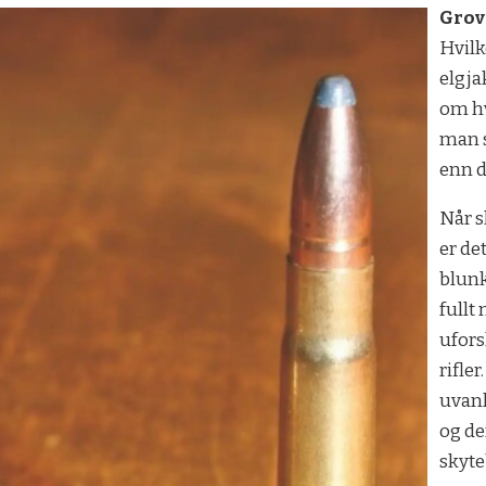
Grov
Hvilk
elgja
om hv
man s
enn d
Når s
er de
blunk
fullt
ufor
rifle
uvanl
og de
skyte