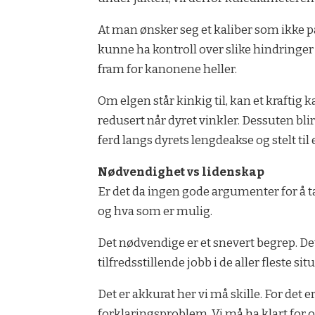
At man ønsker seg et kaliber som ikke på
kunne ha kontroll over slike hindringer v
fram for kanonene heller.
Om elgen står kinkig til, kan et kraftig 
redusert når dyret vinkler. Dessuten bl
ferd langs dyrets leng­deakse og stelt til 
Nødvendighet vs lidenskap
Er det da ingen gode argumenter for å ta
og hva som er mulig.
Det nødvendige er et snevert begrep. Det 
tilfredsstillende jobb i de aller fleste s
Det er akkurat her vi må skille. For det e
forklaringsproblem. Vi må ha klart for os