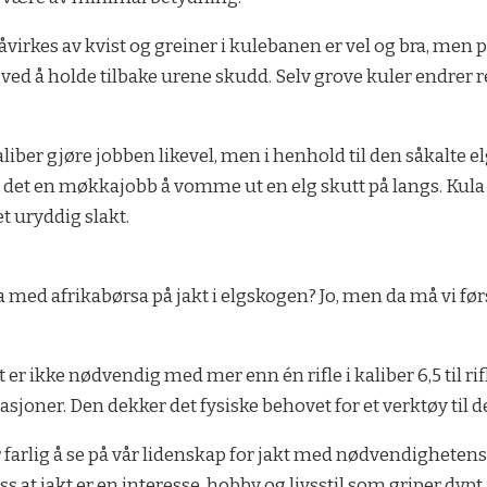
virkes av kvist og greiner i kulebanen er vel og bra, men p
ed å holde tilbake urene skudd. Selv grove kuler endrer retni
kaliber gjøre jobben likevel, men i henhold til den såkalte e
ir det en møkkajobb å vomme ut en elg skutt på langs. Kula
et uryddig slakt.
 med afrikabørsa på jakt i elgsko­gen? Jo, men da må vi fø
er ikke nødvendig med mer enn én rifle i kaliber 6,5 til rif
ituasjoner. Den dekker det fysiske behovet for et verktøy til 
r farlig å se på vår lidenskap for jakt med nødvendighe­tens b
s at jakt er en interesse, hobby og livsstil som griper dypt 