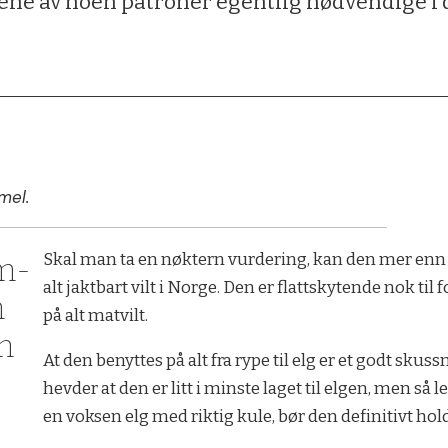
ene av noen patroner egentlig nødvendige i
mel.
Skal man ta en nøktern vurdering, kan den mer enn
m­
alt jaktbart vilt i Norge. Den er flattskytende nok til
n
på alt matvilt.
m
At den benyttes på alt fra rype til elg er et godt skus
hevder at den er litt i minste laget til elgen, men så 
en voksen elg med riktig kule, bør den definitivt hol