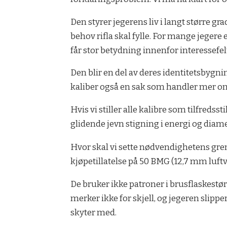
Den styrer jegerens liv i langt større gr
behov rifla skal fylle. For mange jegere
får stor betydning innenfor interessefel
Den blir en del av deres identitetsbygn
kaliber også en sak som handler mer o
Hvis vi stiller alle kalibre som tilfredss
glidende jevn stigning i energi og diamet
Hvor skal vi sette nødvendighetens gren
kjøpetillatelse på 50 BMG (12,7 mm luftve
De bruker ikke patroner i brusflaske­stør
merker ikke for­ skjell, og jegeren slipp
skyter med.