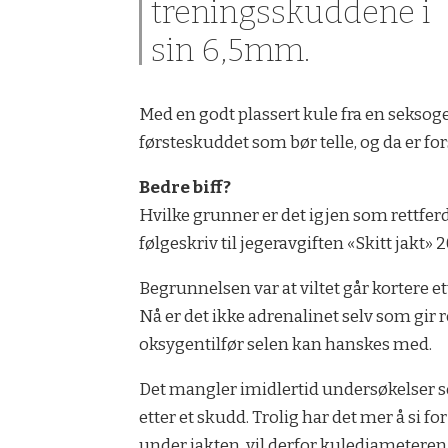
trenings­skuddene i
sin 6,5mm.
Med en godt plassert kule fra en seksoge
førsteskuddet som bør telle, og da er fors
Bedre biff?
Hvilke grunner er det igjen som rettfer­
følgeskriv til jegeravgiften «Skitt jakt» 
Begrunnelsen var at viltet går kortere e
Nå er det ikke adrenalinet selv som gi
oksygentilfør­ selen kan hanskes med.
Det mangler imidlertid undersøkelser so
etter et skudd. Trolig har det mer å si f
under jakten, vil derfor kuledia­meter