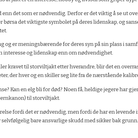
ad enn det som er nødvendig. Derfor er det viktig å se ut o
 er børsa det viktigste symbolet på deres lidenskap, og sans
tet.
ing og er meningsbærende for deres syn på sin plass i samf
m interesse og lidenskap enn om nødvendighet.
tiller kravet til storviltjakt etter hverandre, blir det en ove
er, der hver og en skiller seg lite fra de nærstående kalibr
se? Kan en elg bli for død? Noen få, heldige jegere har gj
rnkanon) til storviltjakt.
relse fordi det er nødvendig, men fordi de har en levende i
er selvfølgelig bare ansvarlige skudd med sikker bak­ grunn.