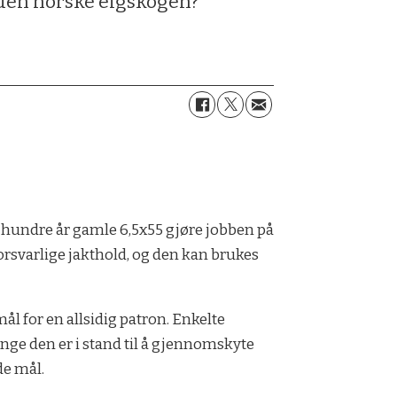
 den norske elgskogen?
 hundre år gamle 6,5x55 gjøre jobben på
 forsvar­lige jakthold, og den kan brukes
smål for en allsidig patron. Enkelte
lenge den er i stand til å gjennomskyte
de mål.