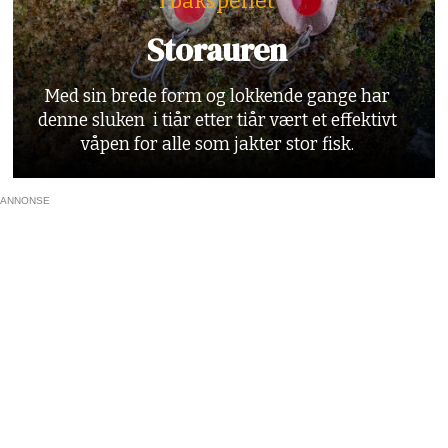
I bakspeilet
Storauren
Med sin brede form og lokkende gange har
denne sluken i tiår etter tiår vært et effektivt
våpen for alle som jakter stor fisk.
ANNONSE