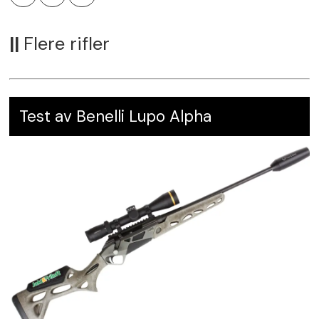
Leverandør:
NJFF Medlemsbutikken,
njffbutikken.no
||
Flere rifler
Karakter:
6
Test av Benelli Lupo Alpha