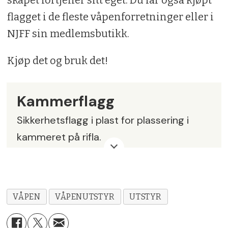
flagget i de fleste våpenforretninger eller i
NJFF sin medlemsbutikk.
Kjøp det og bruk det!
Kammerflagg
Sikkerhetsflagg i plast for plassering i
kammeret på rifla.
Materiale:
Plast
Lengde:
120 mm
VÅPEN
VÅPENUTSTYR
UTSTYR
Pris:
kr 20,-