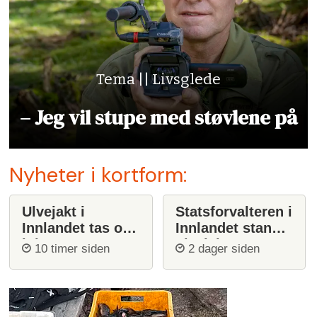
Tema || Livsglede
– Jeg vil stupe med støvlene på
Nyheter i kortform:
Ulvejakt i
Statsforvalteren i
Innlandet tas opp
Innlandet stanser
igjen
ulvejakt
10 timer siden
2 dager siden