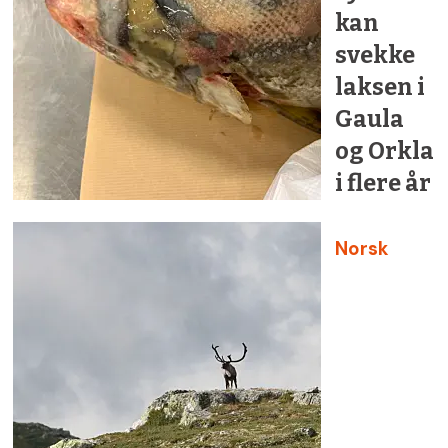
kan
svekke
laksen i
Gaula
og Orkla
i flere år
Norsk