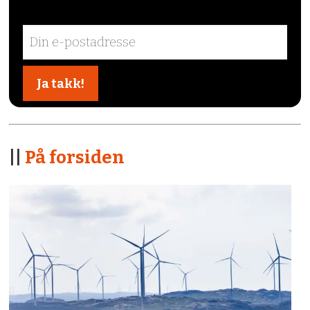
||
På forsiden