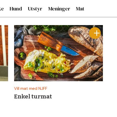
ke
Hund
Utstyr
Meninger
Mat
Vill mat med NJFF
Enkel turmat