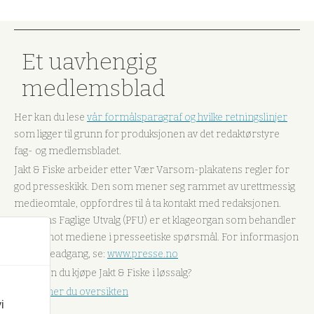
Et uavhengig
medlemsblad
Her kan du lese
vår formålsparagraf og hvilke retningslinjer
som ligger til grunn for produksjonen av det redaktørstyre
fag- og medlemsbladet.
Jakt & Fiske arbeider etter Vær Varsom-plakatens regler for
god presseskikk. Den som mener seg rammet av urettmessig
medieomtale, oppfordres til å ta kontakt med redaksjonen.
Pressens Faglige Utvalg (PFU) er et klageorgan som behandler
klager mot mediene i presseetiske spørsmål. For informasjon
om klageadgang, se:
www.presse.no
Hvor kan du kjøpe Jakt & Fiske i løssalg?
Her finner du oversikten
i