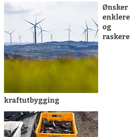
Ønsker
enklere
og
raskere
kraftutbygging