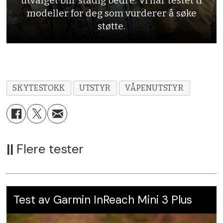
utvalget blir stadig bedre. Vi har testet ti
modeller for deg som vurderer å søke
støtte.
SKYTESTOKK
UTSTYR
VÅPENUTSTYR
||
Flere tester
Test av Garmin InReach Mini 3 Plus