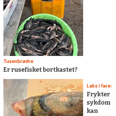
Tusenbrødre
Er rusefisket bortkastet?
Laks i fare:
Frykter
sykdom
kan