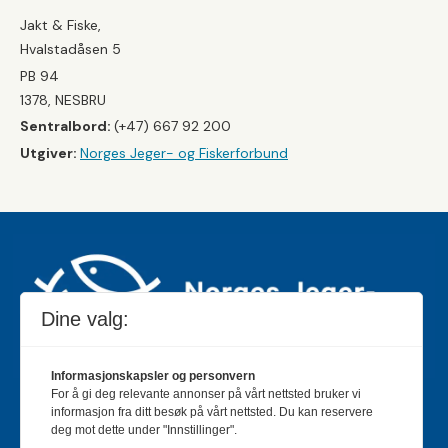
Jakt & Fiske,
Hvalstadåsen 5
PB 94
1378, NESBRU
Sentralbord:
(+47) 667 92 200
Utgiver:
Norges Jeger- og Fiskerforbund
Dine valg:
Informasjonskapsler og personvern
For å gi deg relevante annonser på vårt nettsted bruker vi
Jakt & Fiske er landets største og eldste magasin for
informasjon fra ditt besøk på vårt nettsted. Du kan reservere
jakt- og fiskeinteresserte med 195 000 månedlige
deg mot dette under "Innstillinger".