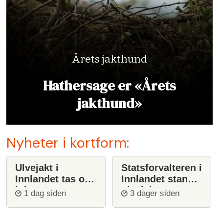
Årets jakthund
Hathersage er «Årets
jakthund»
Nyheter i kortform:
Ulvejakt i
Statsforvalteren i
Innlandet tas opp
Innlandet stanser
igjen
ulvejakt
1 dag siden
3 dager siden