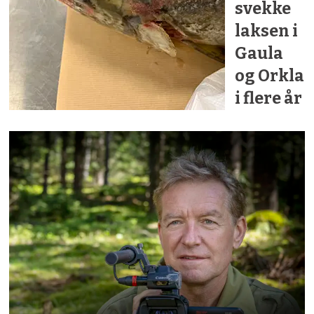
svekke
laksen i
Gaula
og Orkla
i flere år