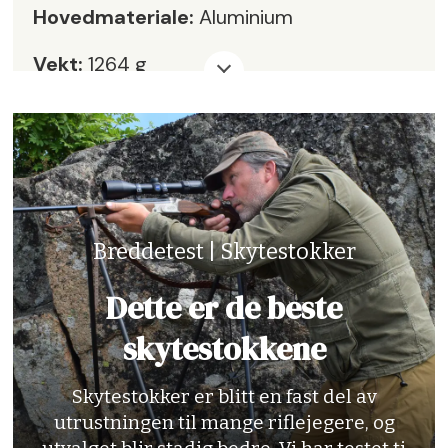
Hovedmateriale:
Aluminium
Vekt:
1264 g
Leverandør:
KBK Jakt og Fritid AS
Pris:
kr 2390,-
Karakter:
4,5
Breddetest | Skytestokker
Dette er de beste
skytestokkene
Skytestokker er blitt en fast del av
utrustningen til mange riflejegere, og