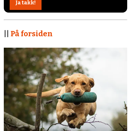
||
På forsiden