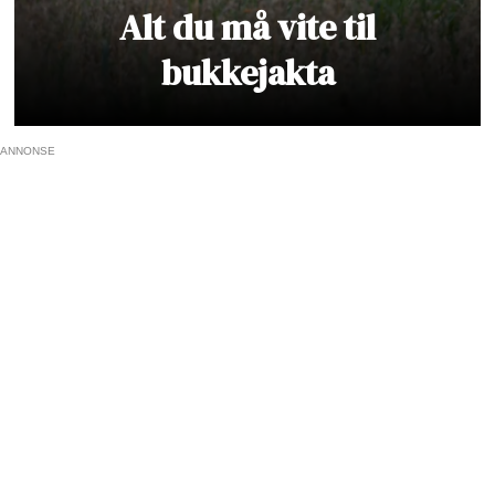
Alt du må vite til
bukkejakta
ANNONSE