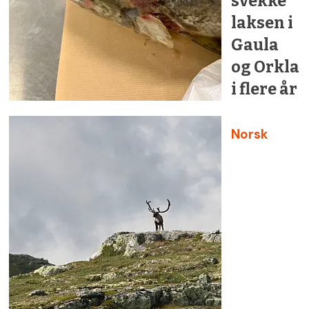
svekke
laksen i
Gaula
og Orkla
i flere år
Norsk