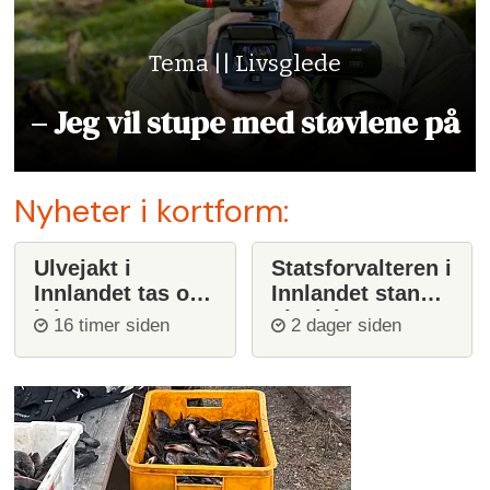
Tema || Livsglede
– Jeg vil stupe med støvlene på
Nyheter i kortform:
Ulvejakt i
Statsforvalteren i
Innlandet tas opp
Innlandet stanser
igjen
ulvejakt
16 timer siden
2 dager siden