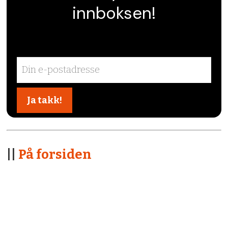
innboksen!
||
På forsiden