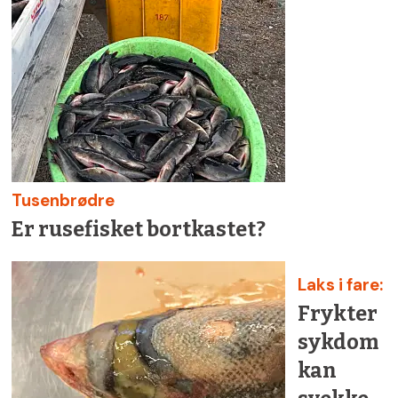
Tusenbrødre
Er rusefisket bortkastet?
Laks i fare:
Frykter
sykdom
kan