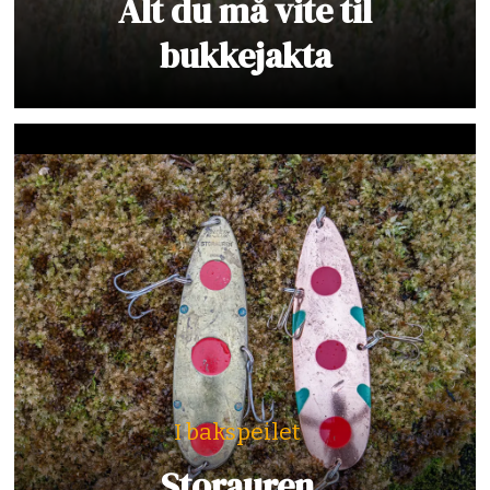
Alt du må vite til
bukkejakta
I bakspeilet
Storauren