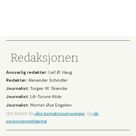
Redaksjonen
Ansvarlig redaktør:
Leif Ø. Haug
Redaktør:
Alexander Schindler
Journalist:
Torgeir W. Skancke
Journalist:
Lill-Torunn Kilde
Journalist:
Morten Øye Engelien
våre kontaktopplysninger
vår
Her finner du
, og
personvernerklæring
.