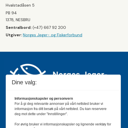
Hvalstadåsen 5
PB 94
1378, NESBRU
Sentralbord:
(+47) 667 92 200
Utgiver:
Norges Jeger- og Fiskerforbund
Dine valg:
Informasjonskapsler og personvern
For å gi deg relevante annonser på vårt nettsted bruker vi
Jakt & Fiske er landets største og eldste magasin for
informasjon fra ditt besøk på vårt nettsted. Du kan reservere
jakt- og fiskeinteresserte med 195 000 månedlige
deg mot dette under "Innstillinger".
lesere og et opplag på rundt 90 000 eksemplarer.
For øvrig bruker vi informasjonskapsler og lignende verktøy for
Bladet er en månedlig publikasjon og utgis av Norges