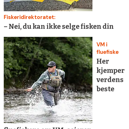
Fiskeridirektoratet:
– Nei, du kan ikke selge fisken din
VM i
fluefiske
Her
kjemper
verdens
beste