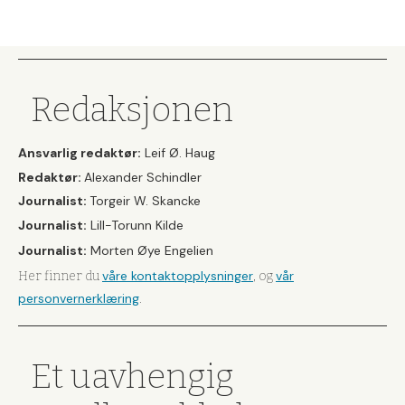
Redaksjonen
Ansvarlig redaktør:
Leif Ø. Haug
Redaktør:
Alexander Schindler
Journalist:
Torgeir W. Skancke
Journalist:
Lill-Torunn Kilde
Journalist:
Morten Øye Engelien
våre kontaktopplysninger
vår
Her finner du
, og
personvernerklæring
.
Et uavhengig