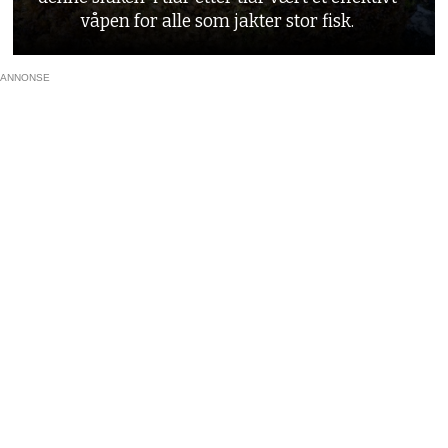
våpen for alle som jakter stor fisk.
ANNONSE