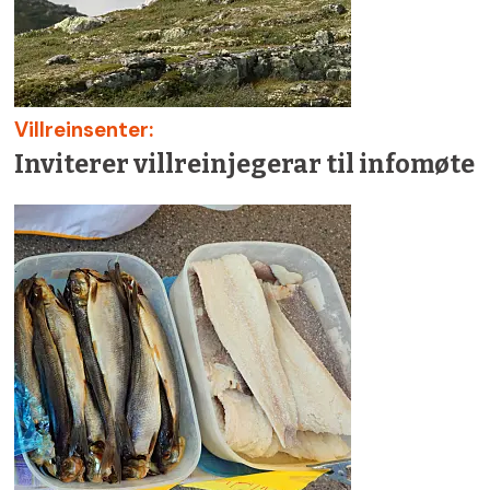
Villreinsenter:
Inviterer villreinjegerar til infomøte