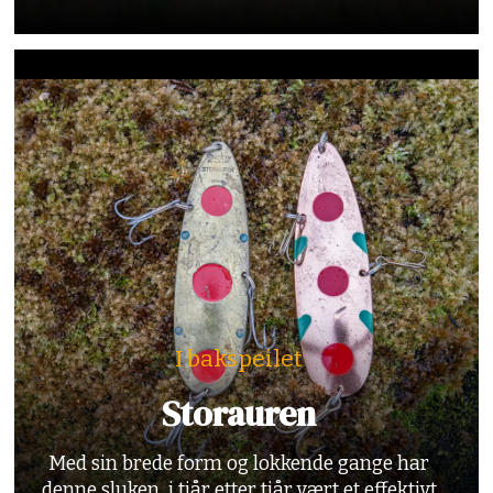
I bakspeilet
Storauren
Med sin brede form og lokkende gange har
denne sluken i tiår etter tiår vært et effektivt