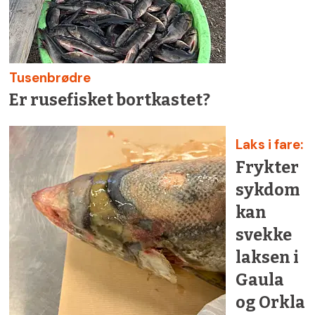
Tusenbrødre
Er rusefisket bortkastet?
Laks i fare:
Frykter
sykdom
kan
svekke
laksen i
Gaula
og Orkla