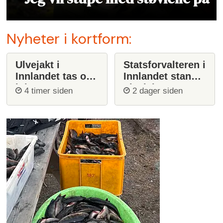
Nyheter i kortform:
Ulvejakt i
Statsforvalteren i
Innlandet tas opp
Innlandet stanser
igjen
ulvejakt
4 timer siden
2 dager siden