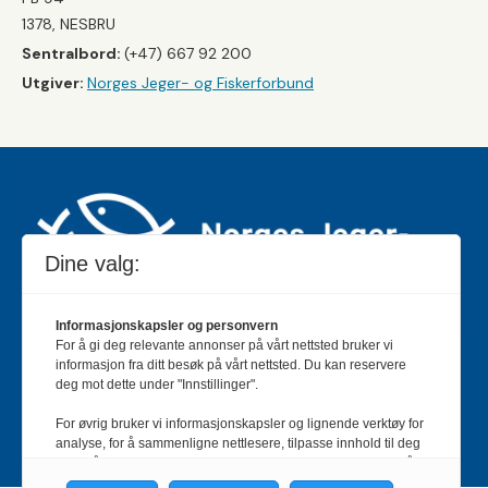
1378, NESBRU
Sentralbord:
(+47) 667 92 200
Utgiver:
Norges Jeger- og Fiskerforbund
Dine valg:
Informasjonskapsler og personvern
For å gi deg relevante annonser på vårt nettsted bruker vi
Jakt & Fiske er landets største og eldste magasin for
informasjon fra ditt besøk på vårt nettsted. Du kan reservere
jakt- og fiskeinteresserte med 195 000 månedlige
deg mot dette under "Innstillinger".
lesere og et opplag på rundt 90 000 eksemplarer.
For øvrig bruker vi informasjonskapsler og lignende verktøy for
Bladet er en månedlig publikasjon og utgis av Norges
analyse, for å sammenligne nettlesere, tilpasse innhold til deg
Jeger- og Fiskerforbund.
Meld deg inn her
.
og for å utvikle og tilby nødvendig funksjonalitet. Les mer i vår
personvernerklæring.