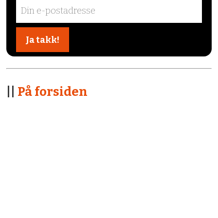
||
På forsiden