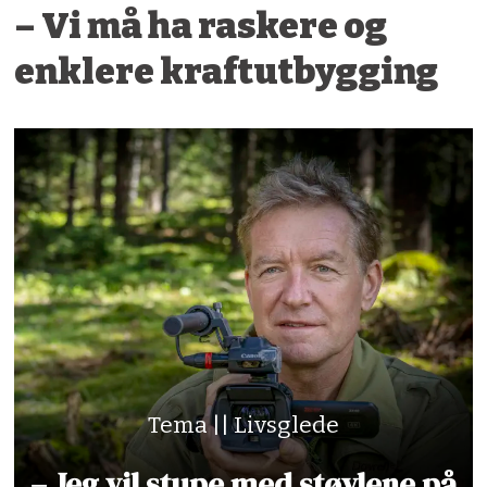
– Vi må ha raskere og
enklere kraftutbygging
Tema || Livsglede
– Jeg vil stupe med støvlene på