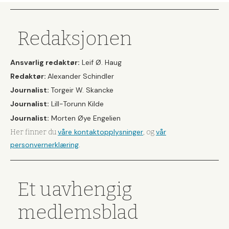
Redaksjonen
Ansvarlig redaktør:
Leif Ø. Haug
Redaktør:
Alexander Schindler
Journalist:
Torgeir W. Skancke
Journalist:
Lill-Torunn Kilde
Journalist:
Morten Øye Engelien
våre kontaktopplysninger
vår
Her finner du
, og
personvernerklæring
.
Et uavhengig
medlemsblad