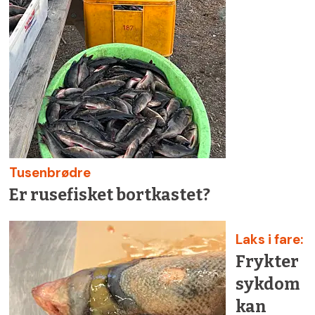
Tusenbrødre
Er rusefisket bortkastet?
Laks i fare:
Frykter
sykdom
kan