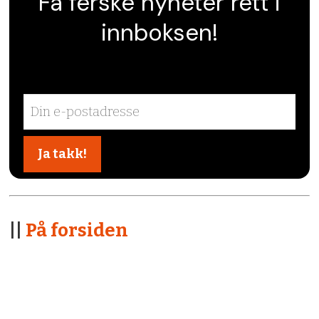
Få ferske nyheter rett i
innboksen!
||
På forsiden