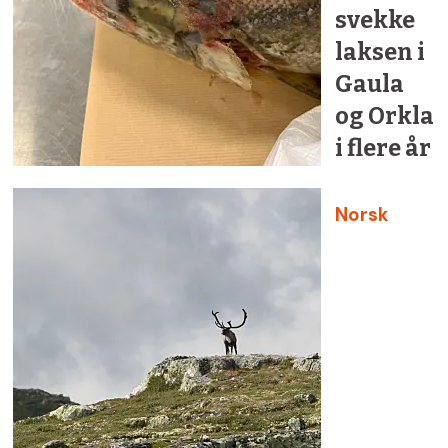
svekke
laksen i
Gaula
og Orkla
i flere år
Norsk