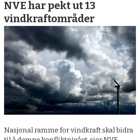
NVE har pekt ut 13
vindkraft­områder
Nasjonal ramme for vindkraft skal bidra
til å dempe konfliktnivået, sier NVE-