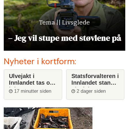
Tema || Livsglede
– Jeg vil stupe med støvlene på
Nyheter i kortform:
Ulvejakt i
Statsforvalteren i
Innlandet tas opp
Innlandet stanser
igjen
ulvejakt
17 minutter siden
2 dager siden