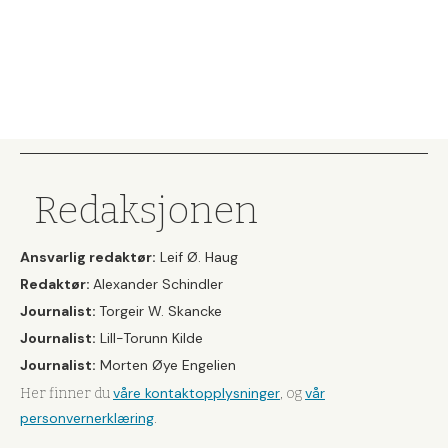
Redaksjonen
Ansvarlig redaktør:
Leif Ø. Haug
Redaktør:
Alexander Schindler
Journalist:
Torgeir W. Skancke
Journalist:
Lill-Torunn Kilde
Journalist:
Morten Øye Engelien
våre kontaktopplysninger
vår
Her finner du
, og
personvernerklæring
.