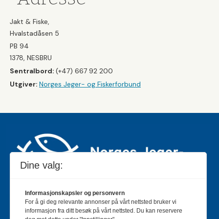
Jakt & Fiske,
Hvalstadåsen 5
PB 94
1378, NESBRU
Sentralbord:
(+47) 667 92 200
Utgiver:
Norges Jeger- og Fiskerforbund
Dine valg:
Informasjonskapsler og personvern
For å gi deg relevante annonser på vårt nettsted bruker vi
Jakt & Fiske er landets største og eldste magasin for
informasjon fra ditt besøk på vårt nettsted. Du kan reservere
jakt- og fiskeinteresserte med 195 000 månedlige