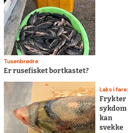
Tusenbrødre
Er rusefisket bortkastet?
Laks i fare:
Frykter
sykdom
kan
svekke