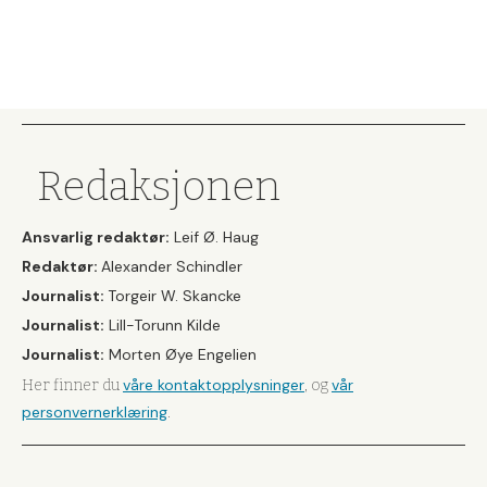
Redaksjonen
Ansvarlig redaktør:
Leif Ø. Haug
Redaktør:
Alexander Schindler
Journalist:
Torgeir W. Skancke
Journalist:
Lill-Torunn Kilde
Journalist:
Morten Øye Engelien
våre kontaktopplysninger
vår
Her finner du
, og
personvernerklæring
.