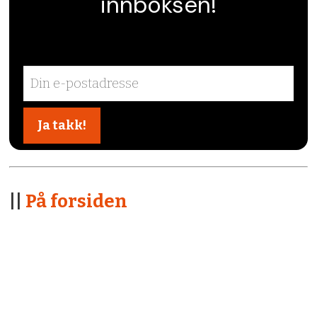
innboksen!
||
På forsiden