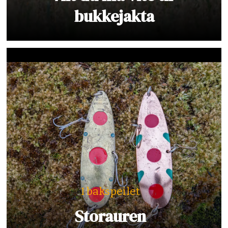
bukkejakta
I bakspeilet
Storauren