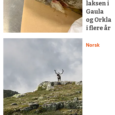
laksen i
Gaula
og Orkla
i flere år
Norsk