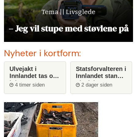
Tema || Livsglede
– Jeg vil stupe med støvlene på
Nyheter i kortform:
Ulvejakt i
Statsforvalteren i
Innlandet tas opp
Innlandet stanser
igjen
ulvejakt
4 timer siden
2 dager siden