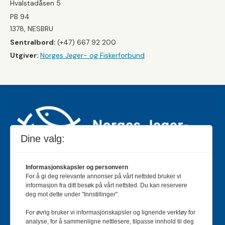
Hvalstadåsen 5
PB 94
1378, NESBRU
Sentralbord:
(+47) 667 92 200
Utgiver:
Norges Jeger- og Fiskerforbund
Dine valg:
Informasjonskapsler og personvern
For å gi deg relevante annonser på vårt nettsted bruker vi
Jakt & Fiske er landets største og eldste magasin for
informasjon fra ditt besøk på vårt nettsted. Du kan reservere
jakt- og fiskeinteresserte med 195 000 månedlige
deg mot dette under "Innstillinger".
lesere og et opplag på rundt 90 000 eksemplarer.
For øvrig bruker vi informasjonskapsler og lignende verktøy for
Bladet er en månedlig publikasjon og utgis av Norges
analyse, for å sammenligne nettlesere, tilpasse innhold til deg