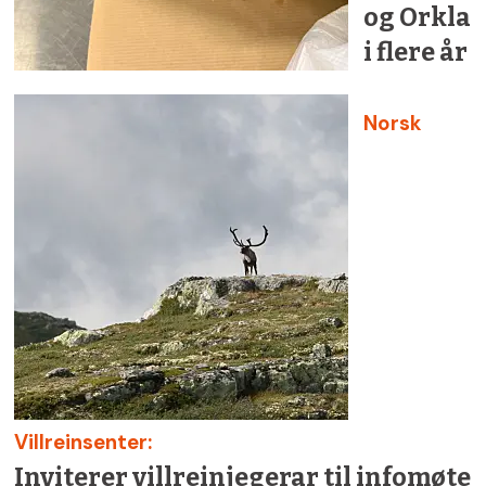
og Orkla
i flere år
Norsk
Villreinsenter:
Inviterer villreinjegerar til infomøte