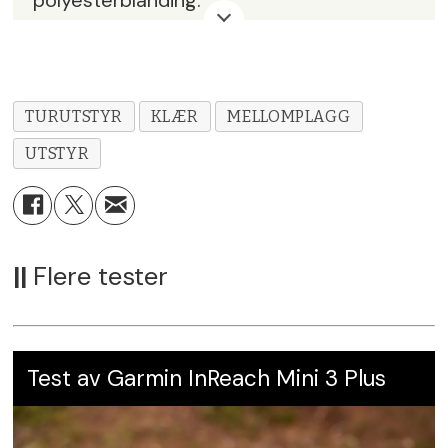
Materiale
: 70 % ull, 10 % lycra, 17 %
polyamid og 3 % elastan
Størrelser
: 35 – 46
TURUTSTYR
KLÆR
MELLOMPLAGG
Farger
: Sort
UTSTYR
Pris
: kr 350,-
Leverandør
:
Northern Playground
5
Karakter:
||
Flere tester
Test av Garmin InReach Mini 3 Plus