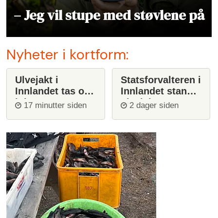
– Jeg vil stupe med støvlene på
Nyheter i kortform:
Ulvejakt i
Statsforvalteren i
Innlandet tas opp
Innlandet stanser
igjen
ulvejakt
17 minutter siden
2 dager siden