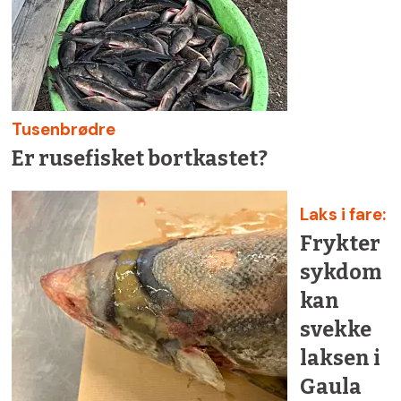
Tusenbrødre
Er rusefisket bortkastet?
Laks i fare:
Frykter
sykdom
kan
svekke
laksen i
Gaula