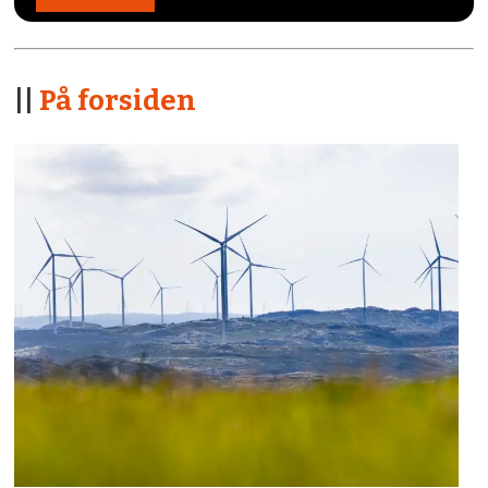
||
På forsiden