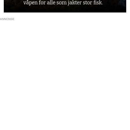
våpen for alle som jakter stor fisk.
ANNONSE