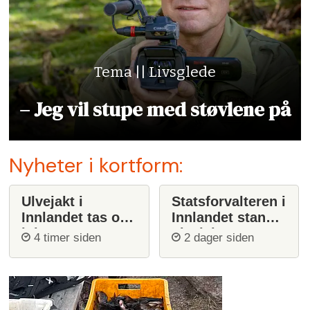
Tema || Livsglede
– Jeg vil stupe med støvlene på
Nyheter i kortform:
Ulvejakt i
Statsforvalteren i
Innlandet tas opp
Innlandet stanser
igjen
ulvejakt
4 timer siden
2 dager siden