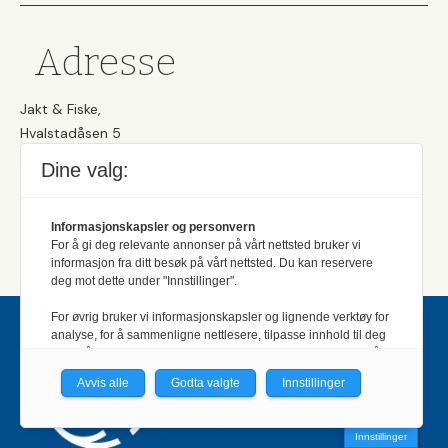
Adresse
Jakt & Fiske,
Hvalstadåsen 5
PB 94
Dine valg:
1378, NESBRU
Sentralbord:
(+47) 667 92 200
Informasjonskapsler og personvern
Utgiver:
Norges Jeger- og Fiskerforbund
For å gi deg relevante annonser på vårt nettsted bruker vi
informasjon fra ditt besøk på vårt nettsted. Du kan reservere
deg mot dette under "Innstillinger".
For øvrig bruker vi informasjonskapsler og lignende verktøy for
analyse, for å sammenligne nettlesere, tilpasse innhold til deg
og for å utvikle og tilby nødvendig funksjonalitet. Les mer i vår
personvernerklæring.
Avvis alle
Godta valgte
Innstillinger
Vi er med i Fagpressen-nettverket. Om du samtykker under, vil
du få relevante annonser på nettstedene til medlemmene i
Innstillinger
nettverket basert på informasjon fra dine besøk på tvers av