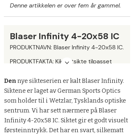
Denne artikkelen er over fem år gammel.
Blaser Infinity 4-20x58 IC
PRODUKTNAVN: Blaser Infinity 4-20x58 IC.
PRODUKTFAKTA: Kikkertsikte tilpasset
jakt. Zoomområde fra 4 til 20 ganger. 58
Den
nye sikteserien er kalt Blaser Infinity.
mm objektivdiameter. Kun
Siktene er laget av German Sports Optics
skinnemontasje.
som holder til i Wetzlar, Tysklands optiske
Kulebanekompensator i høydetårnet, og
sentrum. Vi har sett nærmere på Blaser
sideveis treffpunktjustering i venstre tårn
Infinity 4-20x58 IC. Siktet gir et godt visuelt
med 1 cm endring pr. klikk.
førsteinntrykk. Det har en svart, silkematt