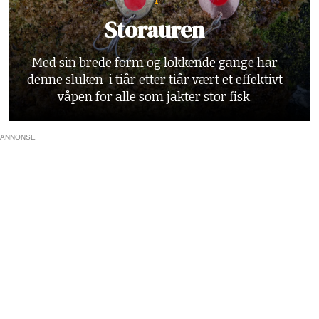
Storauren
Med sin brede form og lokkende gange har
denne sluken i tiår etter tiår vært et effektivt
våpen for alle som jakter stor fisk.
ANNONSE