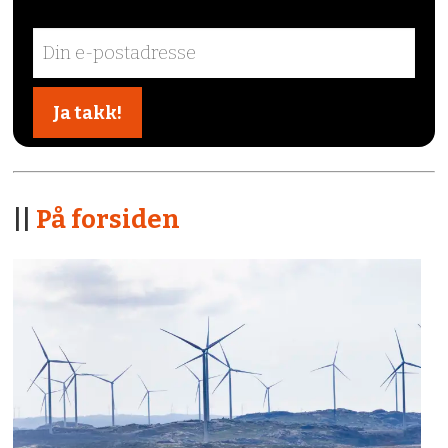
||
På forsiden