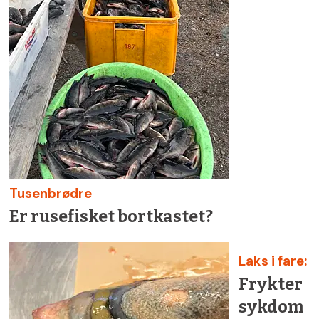
Tusenbrødre
Er rusefisket bortkastet?
Laks i fare:
Frykter
sykdom