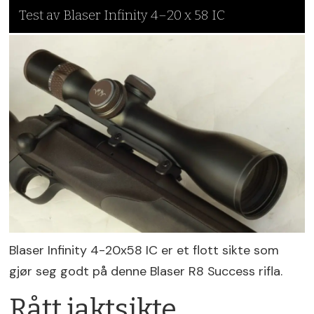
Test av Blaser Infinity 4–20 x 58 IC
Blaser Infinity 4-20x58 IC er et flott sikte som
gjør seg godt på denne Blaser R8 Success rifla.
Rått jaktsikte