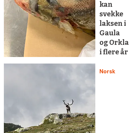
kan
svekke
laksen i
Gaula
og Orkla
i flere år
Norsk