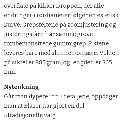
Medforstørrende retikkel med fire stolper
overflate på kikkertkroppen, der alle
og fint kors, samt et smalt lyspunkt med
endringer i rørdiameter følger en estetisk
betjening i høyre tårn.
kurve. Grepsfeltene på zoomjustering og
Parallaksejustering fra 50m til uendelig,
justeringstårn har samme grove
også i høyre tårn. Lyssterk optikk.
rombemønstrede gummigrep. Siktene
Synsfelt 9,2-1,9 m på 100 m. Øyeavstand
leveres bare med skinnemontasje. Vekten
90 mm.
på siktet er 885 gram, og lengden er 365
mm.
Vekt: 885 g. Lengde: 365 mm.
Nytenkning
PRIS: 33 990,-
Går man dypere inn i detaljene, oppdager
LEVERANDØR: Norma AS
man at Blaser har gjort en del
KARAKTER: 6
utradisjonelle valg.