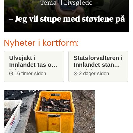
Tema || Livsglede
– Jeg vil stupe med støvlene på
Nyheter i kortform:
Ulvejakt i
Statsforvalteren i
Innlandet tas opp
Innlandet stanser
igjen
ulvejakt
16 timer siden
2 dager siden