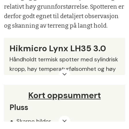
relativt høy grunnforstørrelse. Spotteren er
derfor godt egnet til detaljert observasjon
og skanning av terreng på langt hold.
Hikmicro Lynx LH35 3.0
Håndholdt termisk spotter med sylindrisk
kropp, høy temperaturfølsomhet og høy
forstørrelse.
Forstørrelse:
3,4-27,2 ganger (8x digital
Kort oppsummert
zoom) i 4 trinn.
Pluss
Oppløsning sensor:
384x288
Skarpe bilder
piksler/12µm