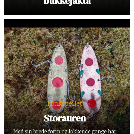
bukkejakta
I bakspeilet
Storauren
Med sin brede form og lokkende gange har