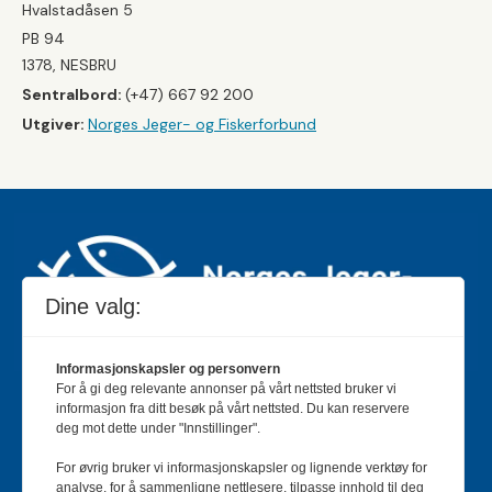
Hvalstadåsen 5
PB 94
1378, NESBRU
Sentralbord:
(+47) 667 92 200
Utgiver:
Norges Jeger- og Fiskerforbund
Dine valg:
Informasjonskapsler og personvern
For å gi deg relevante annonser på vårt nettsted bruker vi
Jakt & Fiske er landets største og eldste magasin for
informasjon fra ditt besøk på vårt nettsted. Du kan reservere
jakt- og fiskeinteresserte med 195 000 månedlige
deg mot dette under "Innstillinger".
lesere og et opplag på rundt 90 000 eksemplarer.
For øvrig bruker vi informasjonskapsler og lignende verktøy for
Bladet er en månedlig publikasjon og utgis av Norges
analyse, for å sammenligne nettlesere, tilpasse innhold til deg