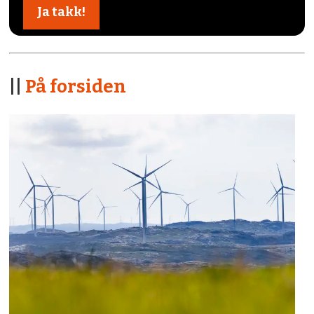
||
På forsiden