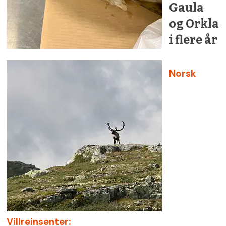
Gaula
og Orkla
i flere år
Norsk
Villreinsenter: