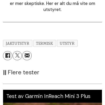
Leverandør:
Norma AS,
norma.as
er mer skeptiske. Her er alt du må vite om
utstyret.
Pris:
kr 16 990,-
JAKTUTSTYR
TERMISK
UTSTYR
||
Flere tester
Test av Garmin InReach Mini 3 Plus