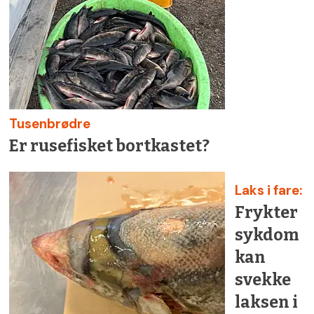
Tusenbrødre
Er rusefisket bortkastet?
Laks i fare:
Frykter
sykdom
kan
svekke
laksen i