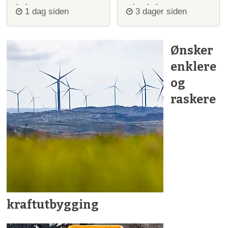
igjen
ulvejakt
1 dag siden
3 dager siden
Ønsker
enklere
og
raskere
kraftutbygging