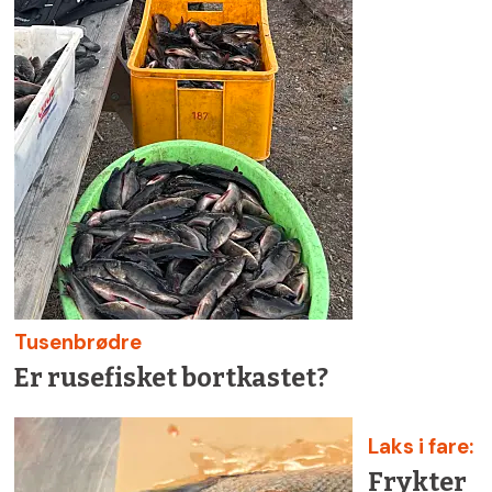
Tusenbrødre
Er rusefisket bortkastet?
Laks i fare:
Frykter