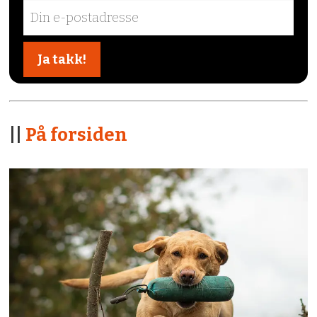
||
På forsiden