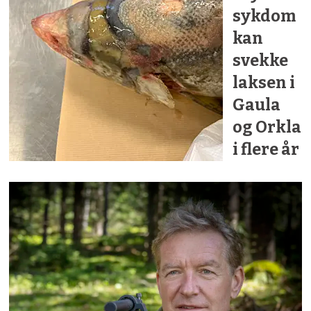
sykdom
kan
svekke
laksen i
Gaula
og Orkla
i flere år