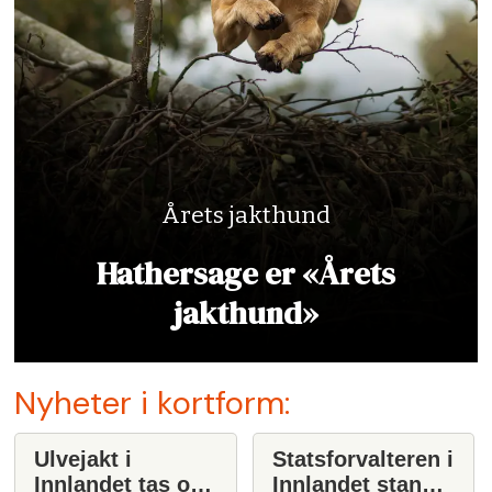
Årets jakthund
Hathersage er «Årets
jakthund»
Nyheter i kortform:
Ulvejakt i
Statsforvalteren i
Innlandet tas opp
Innlandet stanser