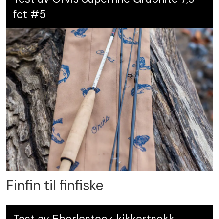
nordskog.browning.no
fot #5
Finfin til finfiske
Test av Eberlestock kikkertsekk,