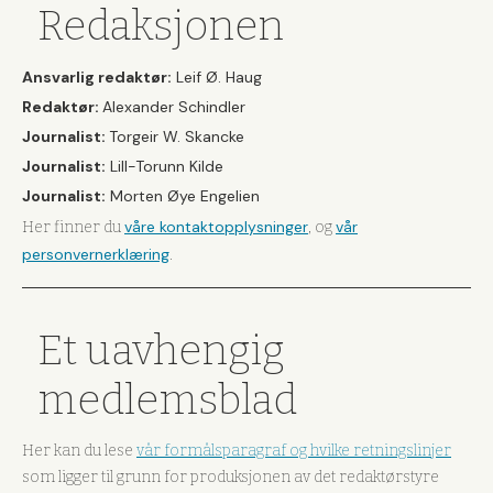
Redaksjonen
Ansvarlig redaktør:
Leif Ø. Haug
Redaktør:
Alexander Schindler
Journalist:
Torgeir W. Skancke
Journalist:
Lill-Torunn Kilde
Journalist:
Morten Øye Engelien
våre kontaktopplysninger
vår
Her finner du
, og
personvernerklæring
.
Et uavhengig
medlemsblad
Her kan du lese
vår formålsparagraf og hvilke retningslinjer
som ligger til grunn for produksjonen av det redaktørstyre