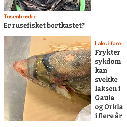
Tusenbrødre
Er rusefisket bortkastet?
Laks i fare:
Frykter
sykdom
kan
svekke
laksen i
Gaula
og Orkla
i flere år