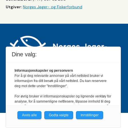
Utgiver:
Norges Jeger- og Fiskerforbund
Dine valg:
Informasjonskapsler og personvern
For å gi deg relevante annonser på vårt nettsted bruker vi
Jakt & Fiske er landets største og eldste magasin for
informasjon fra ditt besøk på vårt nettsted. Du kan reservere
jakt- og fiskeinteresserte med 195 000 månedlige
deg mot dette under "Innstillinger".
lesere og et opplag på rundt 90 000 eksemplarer.
For øvrig bruker vi informasjonskapsler og lignende verktøy for
Bladet er en månedlig publikasjon og utgis av Norges
analyse, for å sammenligne nettlesere, tilpasse innhold til deg
Jeger- og Fiskerforbund.
Meld deg inn her
.
og for å utvikle og tilby nødvendig funksjonalitet. Les mer i vår
personvernerklæring.
Avvis alle
Godta valgte
Innstillinger
Vi er med i Fagpressen-nettverket. Om du samtykker under, vil
Powered by Labrador CMS
du få relevante annonser på nettstedene til medlemmene i