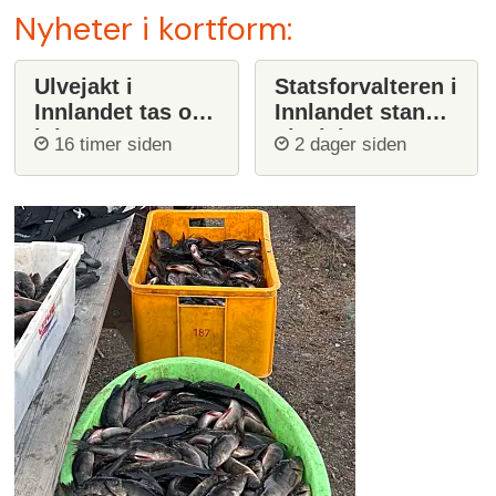
Nyheter i kortform:
Ulvejakt i
Statsforvalteren i
Innlandet tas opp
Innlandet stanser
igjen
ulvejakt
16 timer siden
2 dager siden