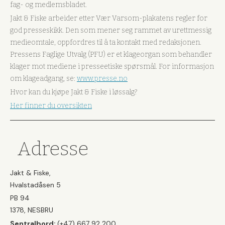
fag- og medlemsbladet.
Jakt & Fiske arbeider etter Vær Varsom-plakatens regler for
god presseskikk. Den som mener seg rammet av urettmessig
medieomtale, oppfordres til å ta kontakt med redaksjonen.
Pressens Faglige Utvalg (PFU) er et klageorgan som behandler
klager mot mediene i presseetiske spørsmål. For informasjon
om klageadgang, se:
www.presse.no
Hvor kan du kjøpe Jakt & Fiske i løssalg?
Her finner du oversikten
Adresse
Jakt & Fiske,
Hvalstadåsen 5
PB 94
1378, NESBRU
Sentralbord:
(+47) 667 92 200