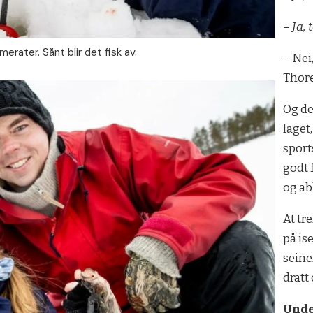
– Ja, 
erater. Sånt blir det fisk av.
– Nei
Thore
Og de
laget
sport
godt 
og ab
At tr
på is
seine
dratt
Und