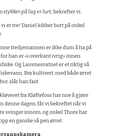
to stykker på lag er lurt,
bekrefter vi.
, vi er tre! Daniel kikker bort på onkel
.
nne tredjemannen er ikke dum å ha på
, for han er «i overkant ivrig» innen
sfiske. Og Lauvnesvatnet er et riktig så
fiskevann. Bra kultivert, med både ørret
bor, slår han fast.
ekløveret fra Kløftefoss har noe å gjøre
en denne dagen, får vi bekreftet når vi
re svinger innom, og onkel Thore har
 opp en ganske så pen ørret.
ervannskamera