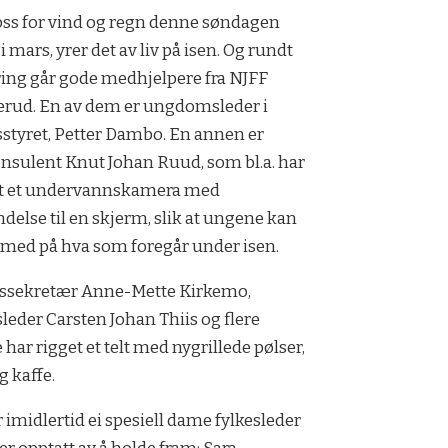
ross for vind og regn denne søndagen
 i mars, yrer det av liv på isen. Og rundt
ng går gode medhjelpere fra NJFF
rud. En av dem er ungdomsleder i
sstyret, Petter Dambo. En annen er
nsulent Knut Johan Ruud, som bl.a. har
et et undervannskamera med
ndelse til en skjerm, slik at ungene kan
 med på hva som foregår under isen.
essekretær Anne-Mette Kirkemo,
sleder Carsten Johan Thiis og flere
 har rigget et telt med nygrillede pølser,
g kaffe.
r imidlertid ei spesiell dame fylkesleder