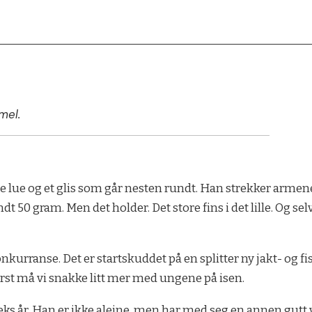
mel.
je lue og et glis som går nesten rundt. Han strekker armen
t 50 gram. Men det holder. Det store fins i det lille. Og se
nkurranse. Det er startskuddet på en splitter ny jakt- og fi
ørst må vi snakke litt mer med ungene på isen.
eks år. Han er ikke aleine, men har med seg en annen gutt 