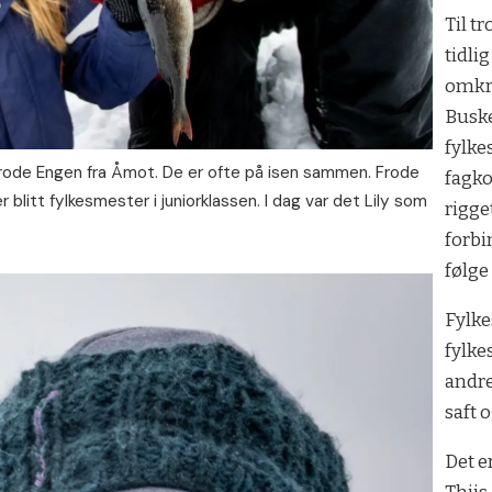
Til t
tidlig
omkri
Buske
fylke
 Frode Engen fra Åmot. De er ofte på isen sammen. Frode
fagko
r blitt fylkesmester i juniorklassen. I dag var det Lily som
rigg
forbi
følge
Fylk
fylke
andre
saft o
Det e