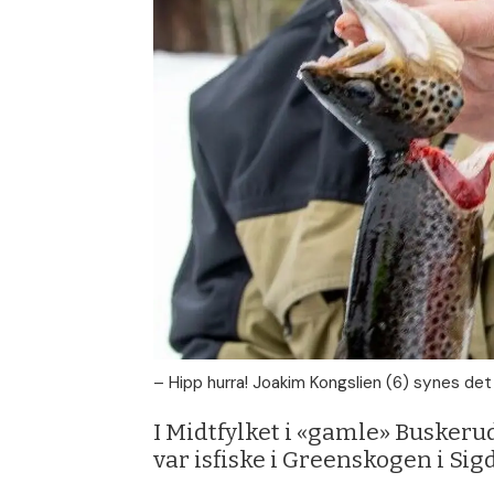
– Hipp hurra! Joakim Kongslien (6) synes det 
I Midtfylket i «gamle» Buskerud
var isfiske i Greenskogen i Sigd