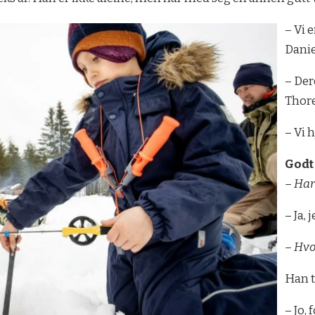
– Vi 
Danie
– Der
Thore
– Vi 
Godt
– Har 
– Ja, 
– Hvo
Han t
– Jo, 