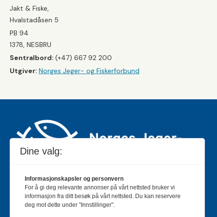
Jakt & Fiske,
Hvalstadåsen 5
PB 94
1378, NESBRU
Sentralbord:
(+47) 667 92 200
Utgiver:
Norges Jeger- og Fiskerforbund
Dine valg:
Informasjonskapsler og personvern
For å gi deg relevante annonser på vårt nettsted bruker vi
Jakt & Fiske er landets største og eldste magasin for
informasjon fra ditt besøk på vårt nettsted. Du kan reservere
jakt- og fiskeinteresserte med 195 000 månedlige
deg mot dette under "Innstillinger".
lesere og et opplag på rundt 90 000 eksemplarer.