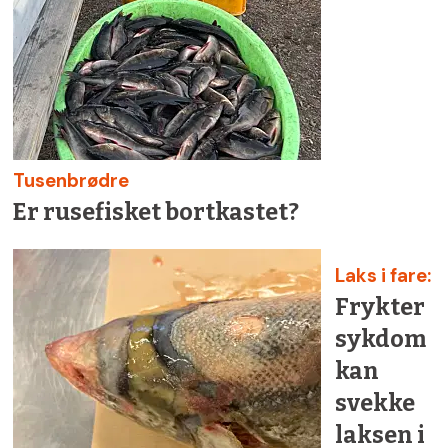
Tusenbrødre
Er rusefisket bortkastet?
Laks i fare:
Frykter
sykdom
kan
svekke
laksen i