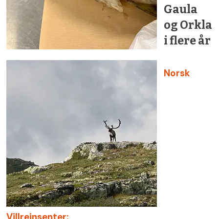
Gaula
og Orkla
i flere år
Norsk
Villreinsenter: