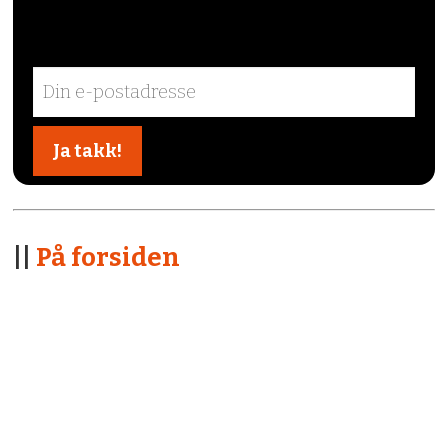
||
På forsiden