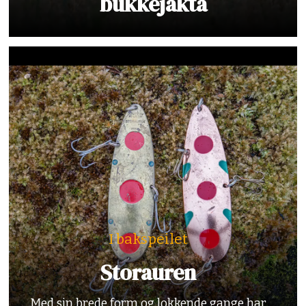
bukkejakta
I bakspeilet
Storauren
Med sin brede form og lokkende gange har