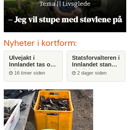
Tema || Livsglede
– Jeg vil stupe med støvlene på
Nyheter i kortform:
Ulvejakt i
Statsforvalteren i
Innlandet tas opp
Innlandet stanser
igjen
ulvejakt
16 timer siden
2 dager siden