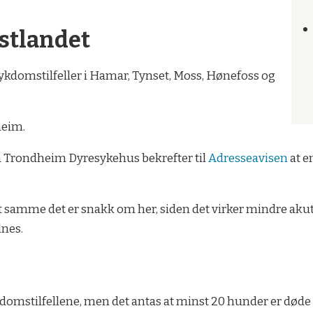
Østlandet
sykdomstilfeller i Hamar, Tynset, Moss, Hønefoss og
heim.
ia Trondheim Dyresykehus bekrefter til
Adresseavisen
at e
et samme det er snakk om her, siden det virker mindre akut
lnes.
ykdomstilfellene, men det antas at minst 20 hunder er døde 