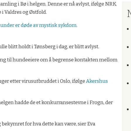
amling i Bø i helgen. Denne er nå avlyst, ifølge NRK.
M
 Valdres og Østfold.
hunder er døde av mystisk sykdom.
litt holdt i Tønsberg i dag, er blitt avlyst.
aling til hundeeiere om å begrense kontakten mellom
er etter virusutbruddet i Oslo, ifølge
Akershus
lgen hadde de et konkurransestevne i Frogn, der
ig bekymret for hva dette kan være, sier Eva