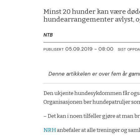
Minst 20 hunder kan være død
hundearrangementer avlyst, o
NTB
05.09.2019 - 08:00
PUBLISERT
SIST OPPD
Denne artikkelen er over fem år gam
Den ukjente hundesykdommen får også k
Organisasjonen ber hundepatruljer som 
– Det kan i noen tilfeller gjøre at man b
NRH
anbefaler at alle treninger og sa