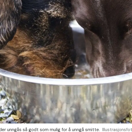
der unngås så godt som mulig for å unngå smitte.
Illustrasjonsf