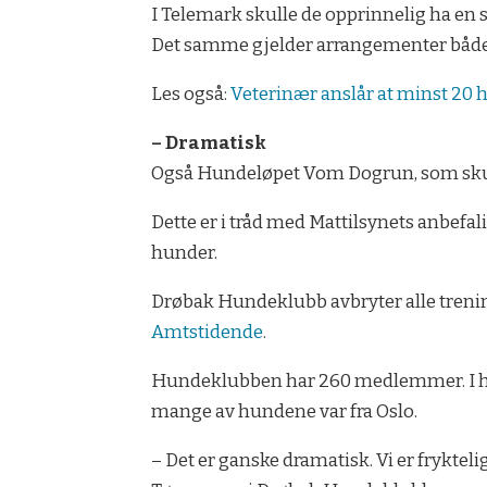
I Telemark skulle de opprinnelig ha en s
Det samme gjelder arrangementer både i
Les også:
Veterinær anslår at minst 20 
– Dramatisk
Også Hundeløpet Vom Dogrun, som skulle b
Dette er i tråd med Mattilsynets anbef
hunder.
Drøbak Hundeklubb avbryter alle trening
Amtstidende
.
Hundeklubben har 260 medlemmer. I he
mange av hundene var fra Oslo.
– Det er ganske dramatisk. Vi er fryktel