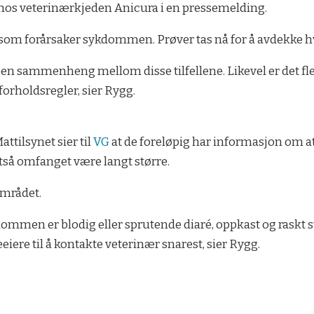
os veterinærkjeden Anicura i en pressemelding.
ie som forårsaker sykdommen. Prøver tas nå for å avdekke h
 noen sammenheng mellom disse tilfellene. Likevel er det fl
 forholdsregler, sier Rygg.
ttilsynet sier til
VG
at de foreløpig har informasjon om a
så omfanget være langt større.
området.
mmen er blodig eller sprutende diaré, oppkast og raskt 
ere til å kontakte veterinær snarest, sier Rygg.