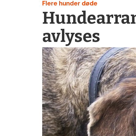
Flere hunder døde
Hunde­arra
avlyses