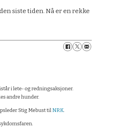
n siste tiden. Nå er en rekke
r i lete- og redningsaksjoner.
des andre hunder.
apsleder Stig Mebust til
NRK
.
 sykdomsfaren.