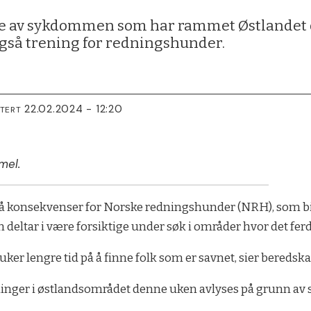
e av sykdommen som har rammet Østlandet de
gså trening for redningshunder.
22.02.2024 - 12:20
ATERT
mel.
onsekvenser for Norske redningshunder (NRH), som bistå
deltar i være forsiktige under søk i områder hvor det fer
ruker lengre tid på å finne folk som er savnet, sier beredsk
mlinger i østlandsområdet denne uken avlyses på grunn av