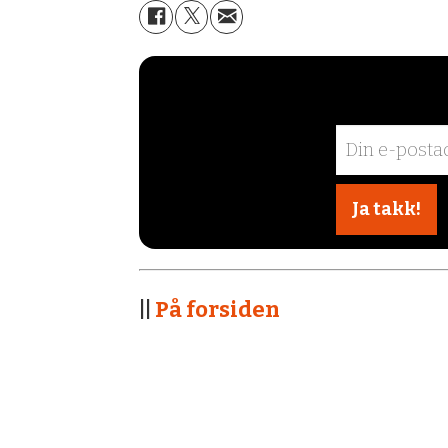
||
På forsiden