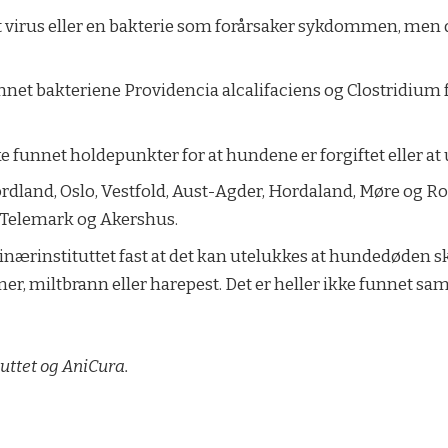
et virus eller en bakterie som forårsaker sykdommen, men de
funnet bakteriene Providencia alcalifaciens og Clostridium 
ke funnet holdepunkter for at hundene er forgiftet eller at
ordland, Oslo, Vestfold, Aust-Agder, Hordaland, Møre og 
, Telemark og Akershus.
rinærinstituttet fast at det kan utelukkes at hundedøden sk
mer, miltbrann eller harepest. Det er heller ikke fun
tuttet og AniCura.