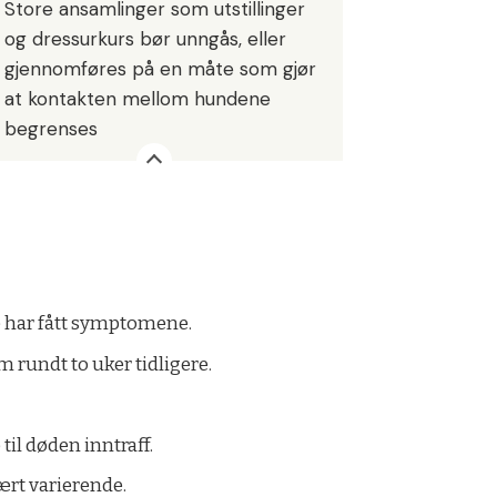
Store ansamlinger som utstillinger
og dressurkurs bør unngås, eller
gjennomføres på en måte som gjør
at kontakten mellom hundene
begrenses
re har fått symptomene.
 rundt to uker tidligere.
il døden inntraff.
ært varierende.