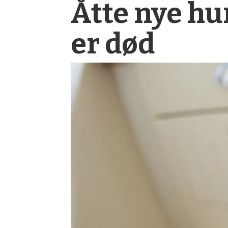
Åtte nye hu
er død