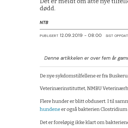
Det er meldt om åtte nye tilfe
dødd.
NTB
12.09.2019 - 08:00
PUBLISERT
SIST OPPDA
Denne artikkelen er over fem år gam
De nye sykdomstilfellene er fra Busker
Veterinærinstituttet, NMBU Veterinærh
Flere hunder er blitt obdusert. I til sa
hundene
er også bakterien Clostridium 
Det er foreløpig ikke klart om bakteriene