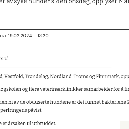
ller av syke hunder siden onsdag, opplyser Ma
19.02.2024 - 13:20
TERT
mel.
ud, Vestfold, Trøndelag, Nordland, Troms og Finnmark, op
øgskolen og flere veterinærklinikker samarbeider for å 
mmen ni av de obduserte hundene er det funnet bakteriene P
perfringens påvist.
 er årsaken til utbruddet.