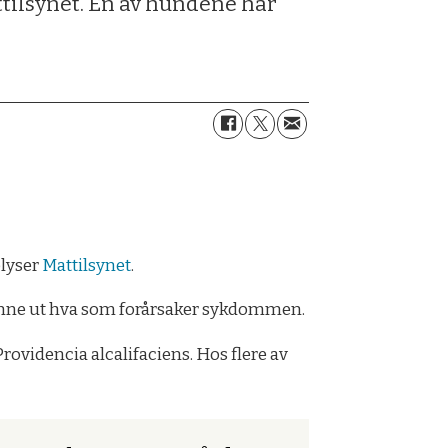
ttilsynet. En av hundene har
plyser
Mattilsynet
.
finne ut hva som forårsaker sykdommen.
rovidencia alcalifaciens. Hos flere av