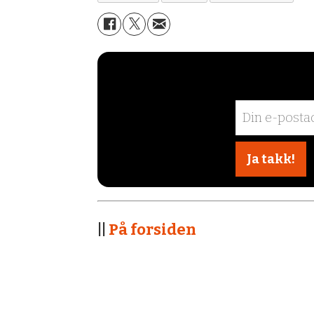
||
På forsiden