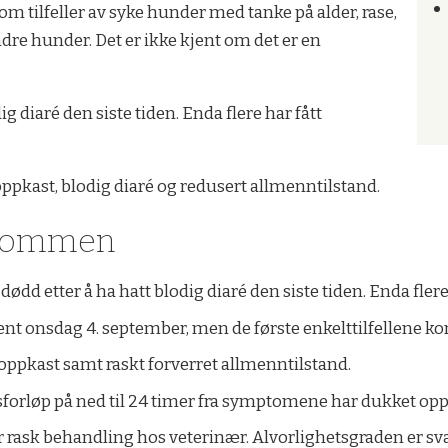
lom tilfeller av syke hunder med tanke på alder, rase,
dre hunder. Det er ikke kjent om det er en
g diaré den siste tiden. Enda flere har fått
kast, blodig diaré og redusert allmenntilstand.
kdommen
dødd etter å ha hatt blodig diaré den siste tiden. Enda fle
ent onsdag 4. september, men de første enkelttilfellene kom
oppkast samt raskt forverret allmenntilstand.
orløp på ned til 24 timer fra symptomene har dukket opp t
ter rask behandling hos veterinær. Alvorlighetsgraden er sv