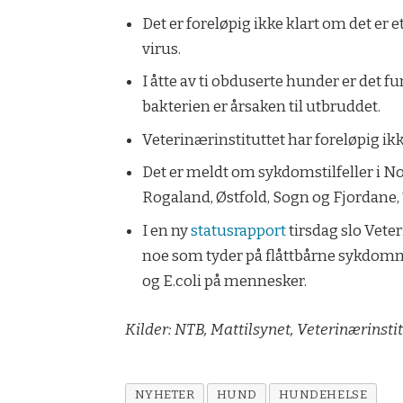
Det er foreløpig ikke klart om det er 
virus.
I åtte av ti obduserte hunder er det 
bakterien er årsaken til utbruddet.
Veterinærinstituttet har foreløpig ik
Det er meldt om sykdomstilfeller i N
Rogaland, Østfold, Sogn og Fjordane
I en ny
statusrapport
tirsdag slo Vete
noe som tyder på flåttbårne sykdom
og E.coli på mennesker.
Kilder: NTB, Mattilsynet, Veterinærinsti
NYHETER
HUND
HUNDEHELSE