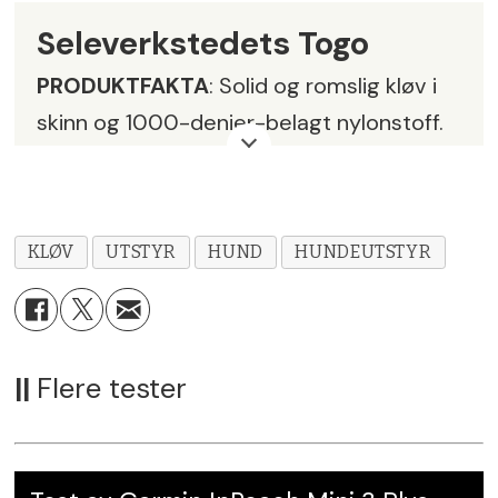
Seleverkstedets Togo
PRODUKTFAKTA
: Solid og romslig kløv i
skinn og 1000-denier-belagt nylonstoff.
Sidevesker med snølås, topplokk med to
glidelåslommer. Vekt i str. L: 2kg. Mål:
30x30x10.
KLØV
UTSTYR
HUND
HUNDEUTSTYR
PRIS:
KR 3399,-
LEVERANDØR:
Fjellpulken AS,
www.fjellpulken.no
||
Flere tester
KARAKTER: 6