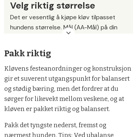
Velg riktig størrelse
Det er vesentlig å kjøpe kløv tilpasset
hundens størrelse. Mål (AA-Mål) på din
hund fra hundens albue, over ryggen og
ned til albue på den andre siden.
Pakk riktig
(Albuespissen er det øverste synlige
leddet på forbeinet.) Togo-kløv
Kløvens festeanordninger og konstruksjon
størrelser i AA mål: Min:i 50–55 cm, XXS:
gir et suverent utgangspunkt for balansert
ca. 57 cm, XS: ca. 61 cm, S: ca. 65 cm, M:
og stødig bæring, men det fordrer at du
ca. 71 cm, L: ca. 82 cm, XL: ca. 92 cm, XXL:
sørger for likevekt mellom veskene, og at
ca. 102 cm
kløven er pakket riktig og balansert.
Pakk det tyngste nederst, fremst og
nærmest hunden. Tips: Ved ubalanse