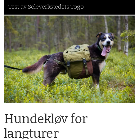
Test av Seleverkstedets Togo
Hundekløv for
langturer