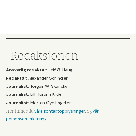
Redaksjonen
Ansvarlig redaktør:
Leif Ø. Haug
Redaktør:
Alexander Schindler
Journalist:
Torgeir W. Skancke
Journalist:
Lill-Torunn Kilde
Journalist:
Morten Øye Engelien
våre kontaktopplysninger
vår
Her finner du
, og
personvernerklæring
.