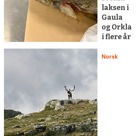
laksen i
Gaula
og Orkla
i flere år
Norsk