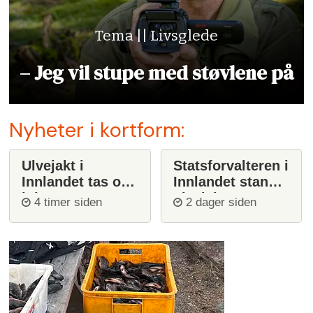
Tema || Livsglede
– Jeg vil stupe med støvlene på
Nyheter i kortform:
Ulvejakt i
Statsforvalteren i
Innlandet tas opp
Innlandet stanser
igjen
ulvejakt
4 timer siden
2 dager siden