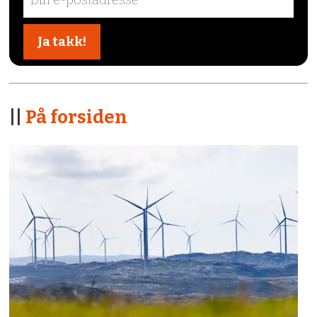
||
På forsiden