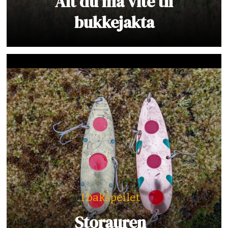
Alt du må vite til
bukkejakta
I bakspeilet
Storauren