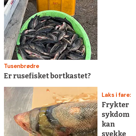
Tusenbrødre
Er rusefisket bortkastet?
Laks i fare:
Frykter
sykdom
kan
svekke