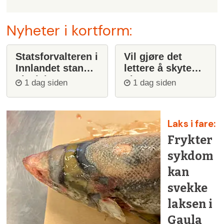
Nyheter i kortform:
Statsforvalteren i
Vil gjøre det
Innlandet stanser
lettere å skyte
ulvejakt
ulv
1 dag siden
1 dag siden
Laks i fare:
Frykter
sykdom
kan
svekke
laksen i
Gaula