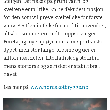
Steigen. Det fiskes på grunt vann, og
kveitene er tallrike. En perfekt destinasjon
for den som vil prøve kveitefiske for første
gang. Best kveitefiske fra april til november,
altså er sommeren midt i toppsesongen.
Foreløpig mye upløyd mark for sportsfiske i
dypet, men stor lange, brosme og uer er
alltid i nærheten. Lite flatfisk og steinbit,
mens stortorsk og seifisket er stabilt bra i
havet.
Les mer på:
www.nordskotbrygge.no