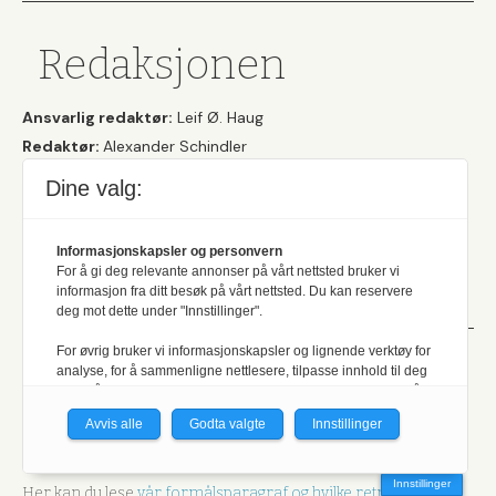
Redaksjonen
Ansvarlig redaktør:
Leif Ø. Haug
Redaktør:
Alexander Schindler
Journalist:
Torgeir W. Skancke
Dine valg:
Journalist:
Lill-Torunn Kilde
Journalist:
Morten Øye Engelien
Informasjonskapsler og personvern
våre kontaktopplysninger
vår
Her finner du
, og
For å gi deg relevante annonser på vårt nettsted bruker vi
informasjon fra ditt besøk på vårt nettsted. Du kan reservere
personvernerklæring
.
deg mot dette under "Innstillinger".
For øvrig bruker vi informasjonskapsler og lignende verktøy for
analyse, for å sammenligne nettlesere, tilpasse innhold til deg
Et uavhengig
og for å utvikle og tilby nødvendig funksjonalitet. Les mer i vår
personvernerklæring.
Avvis alle
Godta valgte
Innstillinger
medlemsblad
Vi er med i Fagpressen-nettverket. Om du samtykker under, vil
du få relevante annonser på nettstedene til medlemmene i
Innstillinger
nettverket basert på informasjon fra dine besøk på tvers av
Her kan du lese
vår formålsparagraf og hvilke retningslinjer