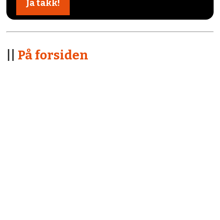
||
På forsiden