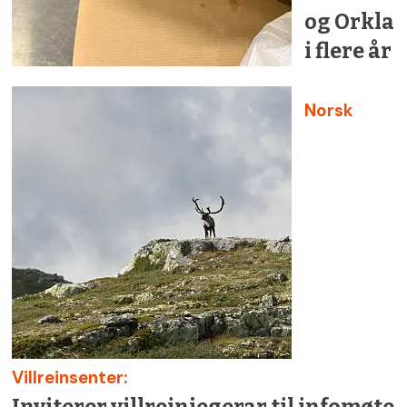
og Orkla
i flere år
Norsk
Villreinsenter:
Inviterer villreinjegerar til infomøte