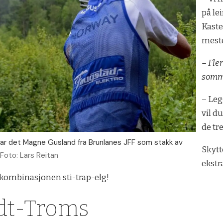
på lei
Kaste
meste
– Fle
somm
– Leg
vil du
de tr
 var det Magne Gusland fra Brunlanes JFF som stakk av
Skytt
Foto: Lars Reitan
ekstr
i kombinasjonen sti-trap-elg!
idt-Troms