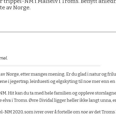
trippel-NM i Målselv i Troms. Benytt anlednin
te av Norge.
mel.
te av Norge, etter manges mening. Er du glad i natur og fri
ne i jegertrap, leirduesti og elgskyting til noe mer enn 
-NM. Hit kan du ta med hele familien og oppleve storslagne
te elva i Troms. Øvre Dividal ligger heller ikke langt unna,
pel-NM 2020, som ivrer over å fortelle om
noe
av det Troms 