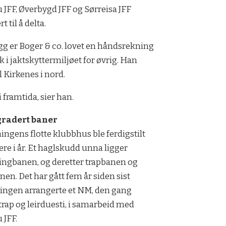
 JFF, Øverbygd JFF og Sørreisa JFF
rt til å delta.
legg er Boger & co. lovet en håndsrekning
lk i jaktskyttermiljøet for øvrig. Han
l Kirkenes i nord.
i framtida, sier han.
radert baner
ingens flotte klubbhus ble ferdigstilt
gere i år. Et haglskudd unna ligger
ingbanen, og deretter trapbanen og
nen. Det har gått fem år siden sist
ingen arrangerte et NM, den gang
trap og leirduesti, i samarbeid med
 JFF.