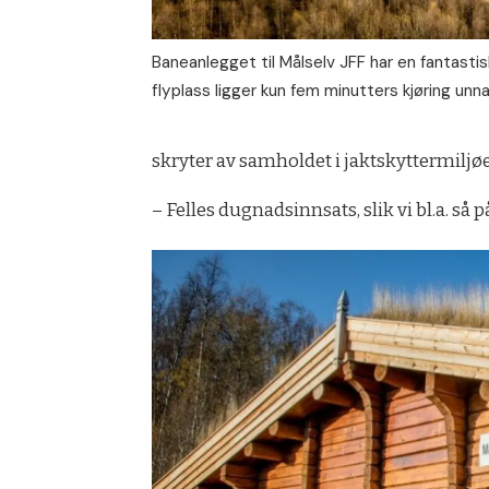
Baneanlegget til Målselv JFF har en fantastis
flyplass ligger kun fem minutters kjøring unna
skryter av samholdet i jaktskyttermiljøet
– Felles dugnadsinnsats, slik vi bl.a. så 