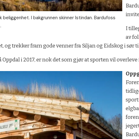
Bardu
invite
k beliggenhet. I bakgrunnen skinner Istindan. Bardufoss
.
I til
av fo
, og trekker fram gode venner fra Siljan og Eidskog i sør ti
på Oppdal i 2017, er nok det som gjør at sporten vil overleve 
Oppg
Foren
tidli
sport
elgba
foren
jeger
Bardu