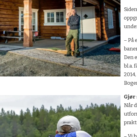
Siden
oppgr
under
– På 
banen
Den e
bl.a.
2014,
Boger
Gjør
Når d
utfor
prakt
– Vi 