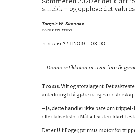
Sommeren 2020 er det klart for 
smekk – og oppleve det vakres
Torgeir W. Skancke
TEKST OG FOTO
27.11.2019 - 08:00
PUBLISERT
Denne artikkelen er over fem år gam
Troms
: Vilt og storslagent. Det vakres
anledning til å gjøre norgesmesterskape
– Ja, dette handler ikke bare om trippel
eller laksefiske i Målselva, den klart bes
Det er Ulf Boger, primus motor for trip