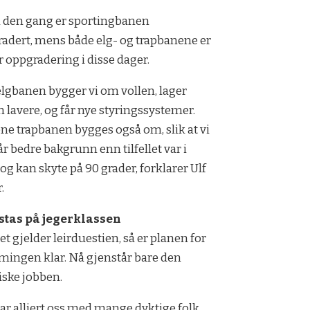
 den gang er sportingbanen
adert, mens både elg- og trapbanene er
 oppgradering i disse dager.
elgbanen bygger vi om vollen, lager
 lavere, og får nye styringssystemer.
ne trapbanen bygges også om, slik at vi
 får bedre bakgrunn enn tilfellet var i
 og kan skyte på 90 grader, forklarer Ulf
.
 stas på jegerklassen
et gjelder leirduestien, så er planen for
mingen klar. Nå gjenstår bare den
iske jobben.
har alliert oss med mange dyktige folk