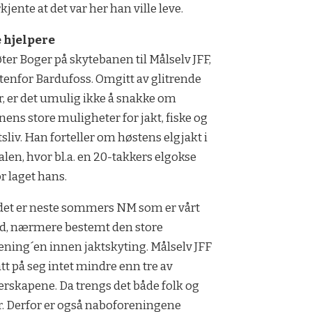
jente at det var her han ville leve.
 hjelpere
ter Boger på skytebanen til Målselv JFF,
utenfor Bardufoss. Omgitt av glitrende
r, er det umulig ikke å snakke om
nens store muligheter for jakt, fiske og
ftsliv. Han forteller om høstens elgjakt i
alen, hvor bl.a. en 20-takkers elgokse
or laget hans.
et er neste sommers NM som er vårt
d, nærmere bestemt den store
ning´en innen jaktskyting. Målselv JFF
att på seg intet mindre enn tre av
rskapene. Da trengs det både folk og
r. Derfor er også naboforeningene