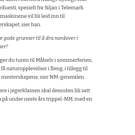
rduesti, spesielt fra Siljan i Telemark.
maskinene vil bli leid inn til
rskapet, sier han.
re gode grunner til å dra nordover i
er?
ger du turen til Målselv i sommerferien,
 få naturopplevelser i fleng, i tillegg til
e mesterskapene, sier NM-generalen.
ere i jegerklassen skal dessuten bli satt
a på under neste års trippel-NM, med en