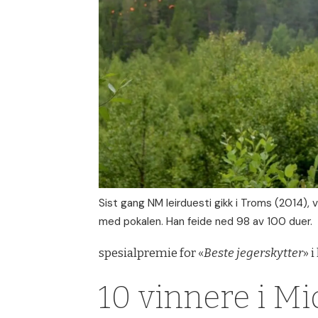
Sist gang NM leirduesti gikk i Troms (2014),
med pokalen. Han feide ned 98 av 100 duer.
spesialpremie for «
Beste jegerskytter
» 
10 vinnere i M