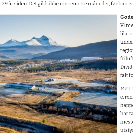
r 29 år siden. Det gikk ikke mer enn tre måneder, før han erk
Gode
Vi mø
like 
tinde
regio
frilu
Divid
falt f
Men d
æren
happe
har t
meste
utsty