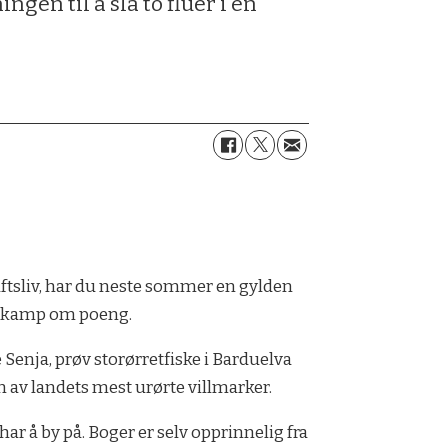
gen til å slå to fluer i en
luftsliv, har du neste sommer en gylden
en kamp om poeng.
 Senja, prøv storørretfiske i Barduelva
 en av landets mest urørte villmarker.
har å by på. Boger er selv opprinnelig fra