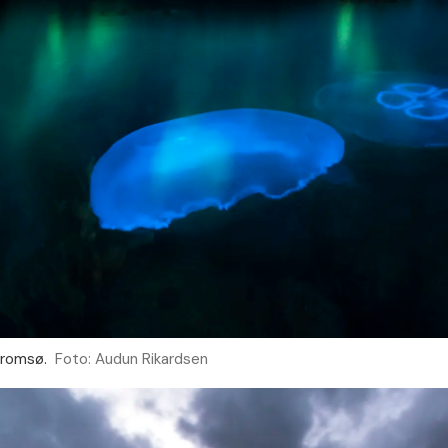
Tromsø.
Foto: Audun Rikardsen