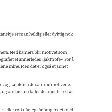
kanskje er man heldig eller dyktig nok
kamera. Med kamera blir motivet som
rafiet et annerledes «jakttrofé». For å
dene mine. Men det er også et annet
rykk og karakter i de samme motivene,
g om høsten faller det mer til ro, før
rt eller røft når jeg får fanger det med