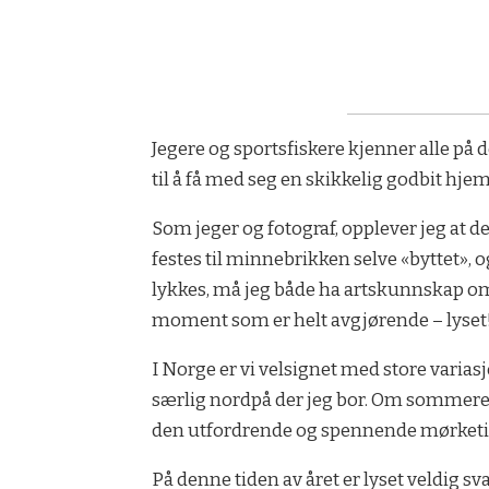
Jegere og sportsfiskere kjenner alle på 
til å få med seg en skikkelig godbit hjem
Som jeger og fotograf, opplever jeg at d
festes til minnebrikken selve «byttet», o
lykkes, må jeg både ha artskunnskap om 
moment som er helt avgjørende – lyset
I Norge er vi velsignet med store varia
særlig nordpå der jeg bor. Om sommeren 
den utfordrende og spennende mørketid
På denne tiden av året er lyset veldig sv