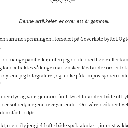
Denne artikkelen er over ett år gammel.
den samme spenningen i forsøket på å overliste byttet. Og 
.
et er mange paralleller, enten jeg er ute med børse eller 
g kan betraktes så lenge man ønsker. Med andre ord er fotog
dyrene jeg fotograferer, og tenke på komposisjonen i bil
!
sjoner i lys og vær gjennom året. Lyset forandrer både utt
er solnedgangene «evigvarende». Om våren våkner livet, o
en står for dør.
akt, men til gjengjeld ofte både spektakulært, intenst vakke