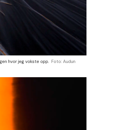
igen hvor jeg vokste opp.
Foto: Audun