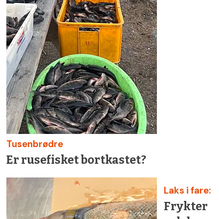
Tusenbrødre
Er rusefisket bortkastet?
Laks i fare:
Frykter