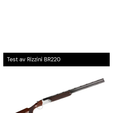
Test av Rizzini BR220