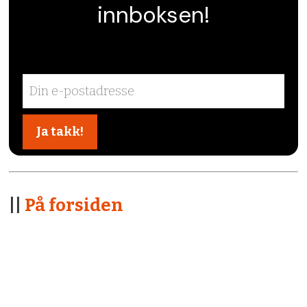
innboksen!
||
På forsiden