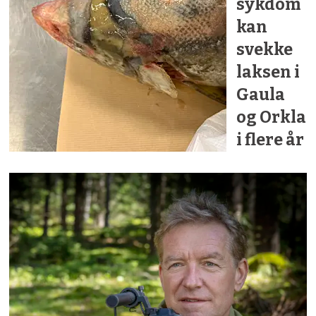
sykdom
kan
svekke
laksen i
Gaula
og Orkla
i flere år